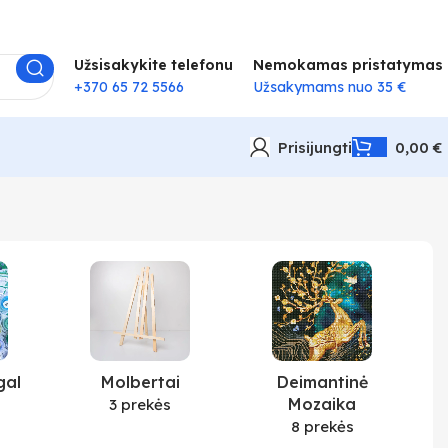
Užsisakykite telefonu
Nemokamas pristatymas
+370 65 72 5566
Užsakymams nuo 35 €
Prisijungti
0,00
€
gal
Molbertai
Deimantinė
Mozaika
3 prekės
8 prekės