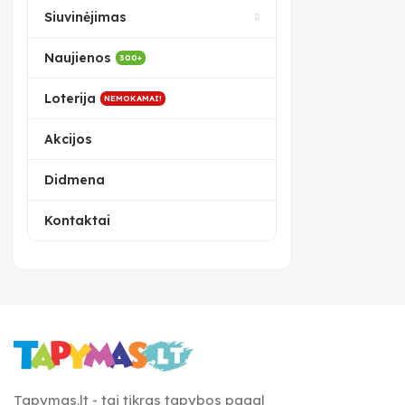
Siuvinėjimas
Naujienos
300+
Loterija
NEMOKAMAI!
Akcijos
Didmena
Kontaktai
Tapymas.lt - tai tikras tapybos pagal