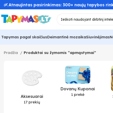
✅ Atnaujintas pasirinkimas: 300+ naujų tapybos rink
Tapymas pagal skaičius
Deimantinė mozaika
Siuvinėjimas
N
Pradžia
Produktai su žymomis “apmąstymai”
Dovanų Kuponai
1 prekė
Aksesuarai
17 prekių