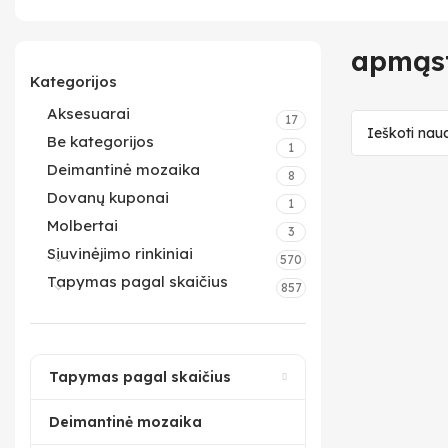
apmąs
Kategorijos
Aksesuarai
17
Be kategorijos
1
Deimantinė mozaika
8
Dovanų kuponai
1
Molbertai
3
Siuvinėjimo rinkiniai
570
Tapymas pagal skaičius
857
Tapymas pagal skaičius
Deimantinė mozaika