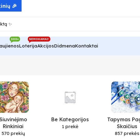
inių 🎉
300+
NEMOKAMAI!
aujienos
Loterija
Akcijos
Didmena
Kontaktai
Siuvinėjimo
Be Kategorijos
Tapymas Pa
Rinkiniai
Skaičius
1 prekė
570 prekių
857 prekės