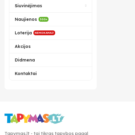
Siuvinėjimas
Naujienos
300+
Loterija
NEMOKAMAI!
Akcijos
Didmena
Kontaktai
Tapymas.lt - tai tikras tapybos pagal