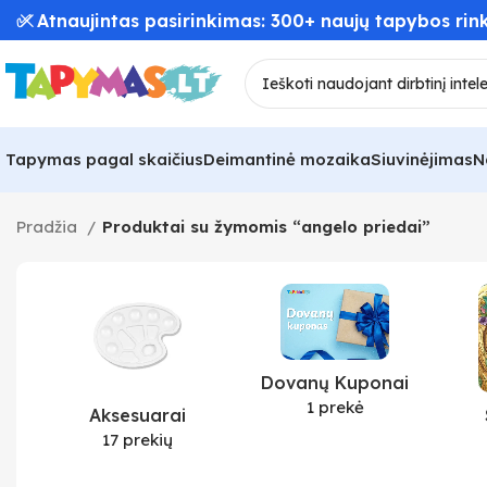
✅ Atnaujintas pasirinkimas: 300+ naujų tapybos rink
Tapymas pagal skaičius
Deimantinė mozaika
Siuvinėjimas
N
Pradžia
Produktai su žymomis “angelo priedai”
Dovanų Kuponai
1 prekė
Aksesuarai
17 prekių