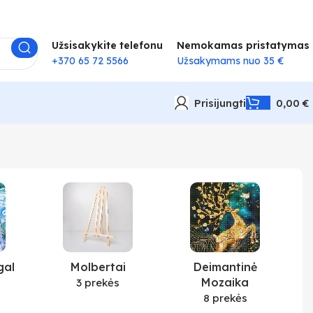
Užsisakykite telefonu
Nemokamas pristatymas
+370 65 72 5566
Užsakymams nuo 35 €
Prisijungti
0,00
€
gal
Molbertai
Deimantinė
Mozaika
3 prekės
8 prekės