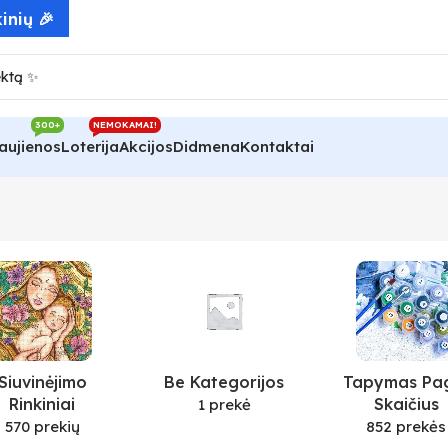
inių 🎉
300+
NEMOKAMAI!
aujienos
Loterija
Akcijos
Didmena
Kontaktai
Siuvinėjimo
Be Kategorijos
Tapymas Pa
Rinkiniai
Skaičius
1 prekė
570 prekių
852 prekės