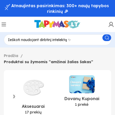
✅ Atnaujintas pasirinkimas: 300+ naujų tapybos
rinkinių 🎉
Pradžia
Produktai su žymomis “amžinai žalias šakas”
Dovanų Kuponai
1 prekė
Aksesuarai
17 prekių