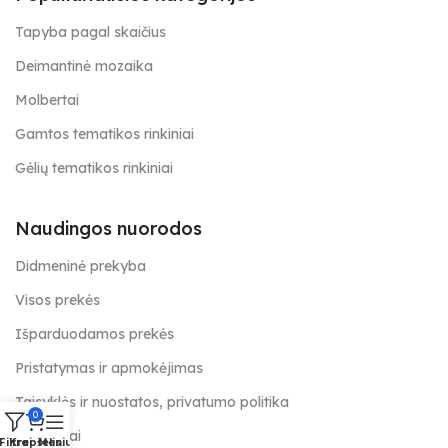
Tapyba pagal skaičius
Deimantinė mozaika
Molbertai
Gamtos tematikos rinkiniai
Gėlių tematikos rinkiniai
Naudingos nuorodos
Didmeninė prekyba
Visos prekės
Išparduodamos prekės
Pristatymas ir apmokėjimas
Taisyklės ir nuostatos, privatumo politika
0
Kontaktai
Filtrai
Krepšelis
Meniu