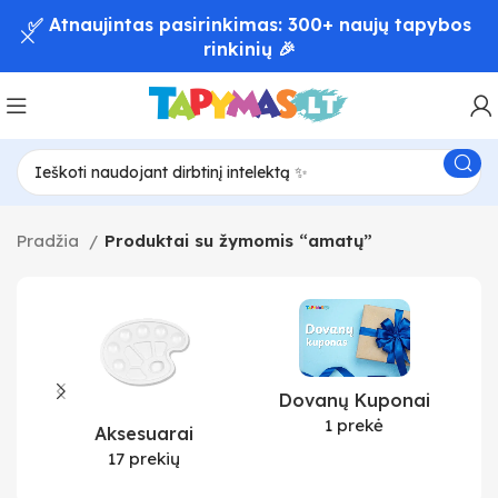
✅ Atnaujintas pasirinkimas: 300+ naujų tapybos
rinkinių 🎉
Pradžia
Produktai su žymomis “amatų”
Dovanų Kuponai
1 prekė
Aksesuarai
17 prekių