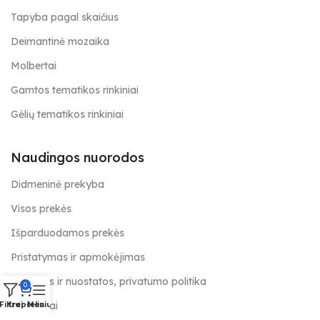
Tapyba pagal skaičius
Deimantinė mozaika
Molbertai
Gamtos tematikos rinkiniai
Gėlių tematikos rinkiniai
Naudingos nuorodos
Didmeninė prekyba
Visos prekės
Išparduodamos prekės
Pristatymas ir apmokėjimas
Taisyklės ir nuostatos, privatumo politika
0
Kontaktai
Filtrai
Krepšelis
Meniu