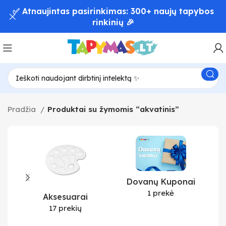
✅ Atnaujintas pasirinkimas: 300+ naujų tapybos
rinkinių 🎉
Pradžia
Produktai su žymomis “akvatinis”
Dovanų Kuponai
1 prekė
Aksesuarai
17 prekių