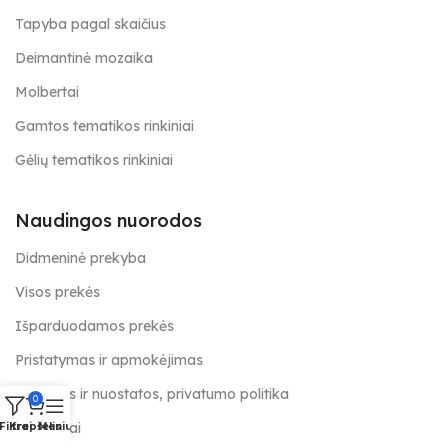
Tapyba pagal skaičius
Deimantinė mozaika
Molbertai
Gamtos tematikos rinkiniai
Gėlių tematikos rinkiniai
Naudingos nuorodos
Didmeninė prekyba
Visos prekės
Išparduodamos prekės
Pristatymas ir apmokėjimas
Taisyklės ir nuostatos, privatumo politika
0
Kontaktai
Filtrai
Krepšelis
Meniu