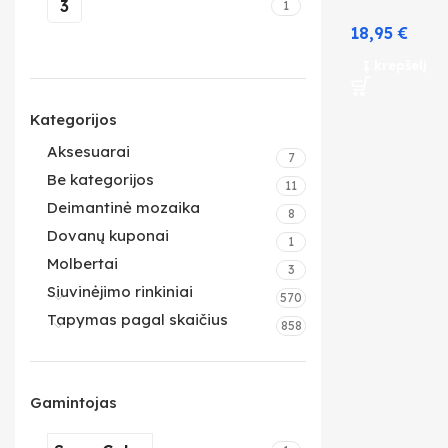
3
1
18,95
€
Į krepšelį
Kategorijos
Aksesuarai
7
Be kategorijos
11
Deimantinė mozaika
8
Dovanų kuponai
1
Molbertai
3
Siuvinėjimo rinkiniai
570
Tapymas pagal skaičius
858
Gamintojas