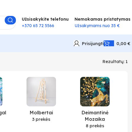
Užsisakykite telefonu
Nemokamas pristatymas
+370 65 72 5566
Užsakymams nuo 35 €
Prisijungti
0,00
€
Rezultatų: 1
gal
Molbertai
Deimantinė
Mozaika
3 prekės
8 prekės