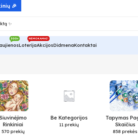
inių 🎉
300+
NEMOKAMAI!
aujienos
Loterija
Akcijos
Didmena
Kontaktai
Siuvinėjimo
Be Kategorijos
Tapymas Pa
Rinkiniai
Skaičius
11 prekių
570 prekių
858 prekės