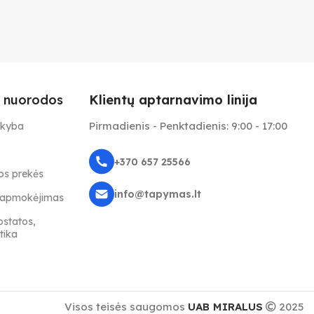
 nuorodos
Klientų aptarnavimo linija
Pirmadienis - Penktadienis: 9:00 - 17:00
ekyba
+370 657 25566
s prekės
info@tapymas.lt
r apmokėjimas
ostatos,
tika
Visos teisės saugomos
UAB MIRALUS
2025