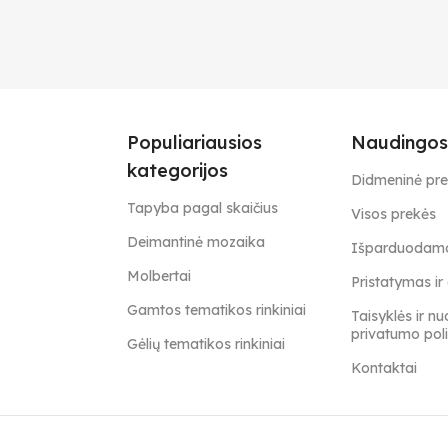
Populiariausios
Naudingos
kategorijos
Didmeninė pr
Tapyba pagal skaičius
Visos prekės
Deimantinė mozaika
Išparduodamo
Molbertai
Pristatymas i
Gamtos tematikos rinkiniai
Taisyklės ir nu
privatumo poli
Gėlių tematikos rinkiniai
Kontaktai