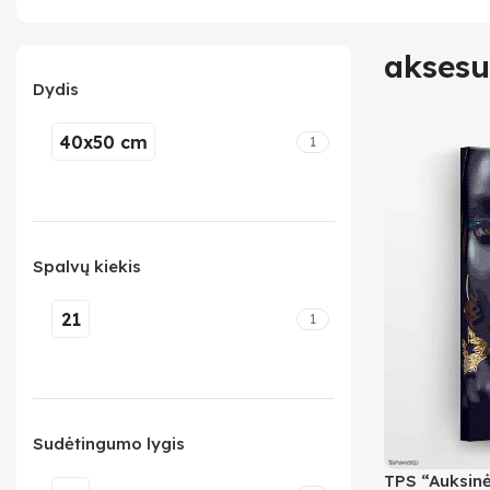
aksesu
Dydis
40x50 cm
1
Spalvų kiekis
21
1
Sudėtingumo lygis
TPS “Auksinė