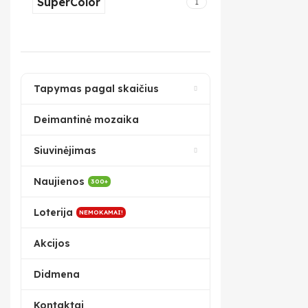
SuperColor
1
Tapymas pagal skaičius
Deimantinė mozaika
Siuvinėjimas
Naujienos
300+
Loterija
NEMOKAMAI!
Akcijos
Didmena
Kontaktai