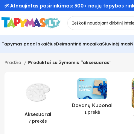
✅ Atnaujintas pasirinkimas: 300+ naujų tapybos rink
Tapymas pagal skaičius
Deimantinė mozaika
Siuvinėjimas
N
Pradžia
Produktai su žymomis “aksesuaras”
Dovanų Kuponai
1 prekė
Aksesuarai
7 prekės