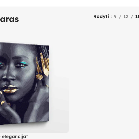
aras
Rodyti
9
12
1
 elegancija”