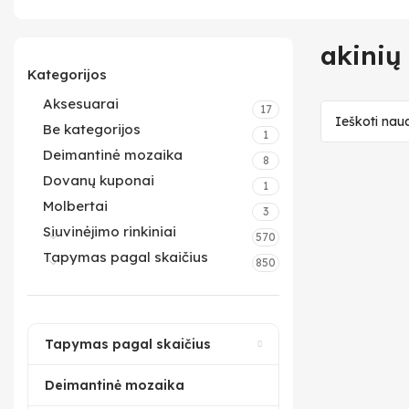
akinių
Kategorijos
Aksesuarai
17
Be kategorijos
1
Deimantinė mozaika
8
Dovanų kuponai
1
Molbertai
3
Siuvinėjimo rinkiniai
570
Tapymas pagal skaičius
850
Tapymas pagal skaičius
Deimantinė mozaika