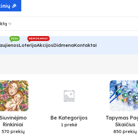
inių 🎉
300+
NEMOKAMAI!
aujienos
Loterija
Akcijos
Didmena
Kontaktai
Siuvinėjimo
Be Kategorijos
Tapymas Pa
Rinkiniai
Skaičius
1 prekė
570 prekių
850 prekių