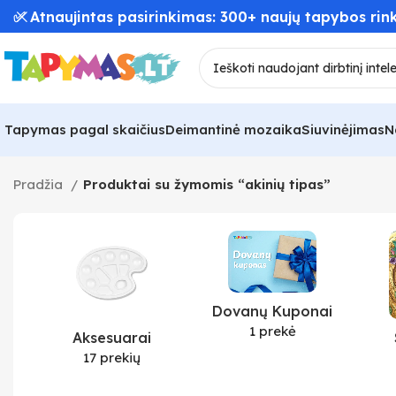
✅ Atnaujintas pasirinkimas: 300+ naujų tapybos rink
Tapymas pagal skaičius
Deimantinė mozaika
Siuvinėjimas
N
Pradžia
Produktai su žymomis “akinių tipas”
Dovanų Kuponai
1 prekė
Aksesuarai
17 prekių