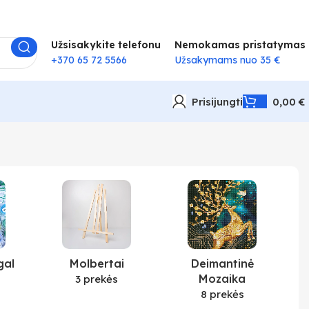
Užsisakykite telefonu
Nemokamas pristatymas
+370 65 72 5566
Užsakymams nuo 35 €
Prisijungti
0,00
€
gal
Molbertai
Deimantinė
Mozaika
3 prekės
8 prekės