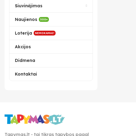
Siuvinėjimas
Naujienos
300+
Loterija
NEMOKAMAI!
Akcijos
Didmena
Kontaktai
Tapymas.lt - tai tikras tapybos pagal