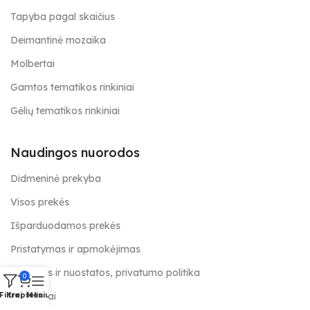
Tapyba pagal skaičius
Deimantinė mozaika
Molbertai
Gamtos tematikos rinkiniai
Gėlių tematikos rinkiniai
Naudingos nuorodos
Didmeninė prekyba
Visos prekės
Išparduodamos prekės
Pristatymas ir apmokėjimas
Taisyklės ir nuostatos, privatumo politika
0
Kontaktai
Filtrai
Krepšelis
Meniu