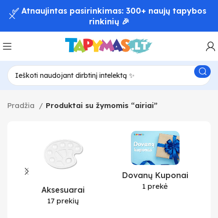
✅ Atnaujintas pasirinkimas: 300+ naujų tapybos
rinkinių 🎉
Pradžia
Produktai su žymomis “airiai”
Dovanų Kuponai
1 prekė
Aksesuarai
17 prekių