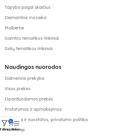
Tapyba pagal skaičius
Deimantinė mozaika
Molbertai
Gamtos tematikos rinkiniai
Gėlių tematikos rinkiniai
Naudingos nuorodos
Didmeninė prekyba
Visos prekės
Išparduodamos prekės
Pristatymas ir apmokėjimas
Taisyklės ir nuostatos, privatumo politika
0
Kontaktai
Filtrai
Krepšelis
Meniu