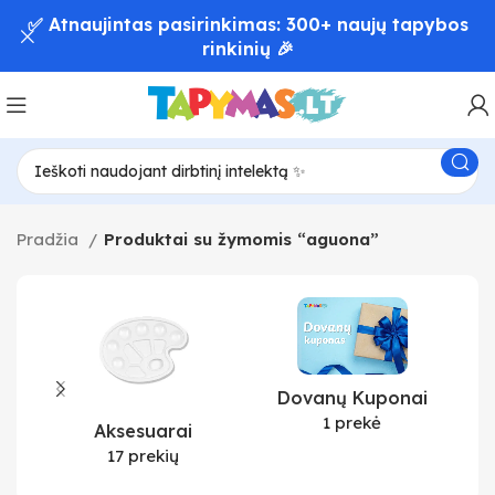
✅ Atnaujintas pasirinkimas: 300+ naujų tapybos
rinkinių 🎉
Pradžia
Produktai su žymomis “aguona”
Dovanų Kuponai
1 prekė
Aksesuarai
17 prekių