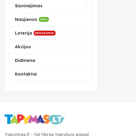
Siuvinėjimas
Naujienos
300+
Loterija
NEMOKAMAI!
Akcijos
Didmena
Kontaktai
Tapymas.lt - tai tikras tapybos pagal