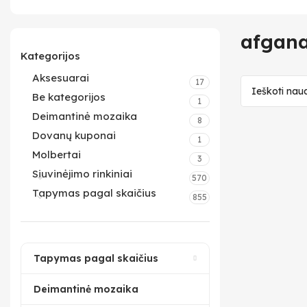
afgan
Kategorijos
Aksesuarai
17
Be kategorijos
1
Deimantinė mozaika
8
Dovanų kuponai
1
Molbertai
3
Siuvinėjimo rinkiniai
570
Tapymas pagal skaičius
855
Tapymas pagal skaičius
Deimantinė mozaika