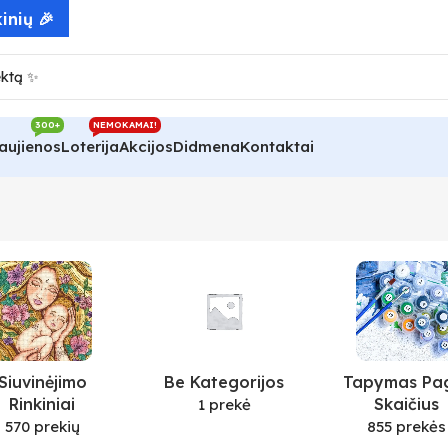
inių 🎉
300+
NEMOKAMAI!
aujienos
Loterija
Akcijos
Didmena
Kontaktai
Siuvinėjimo
Be Kategorijos
Tapymas Pa
Rinkiniai
Skaičius
1 prekė
570 prekių
855 prekės