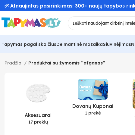
✅ Atnaujintas pasirinkimas: 300+ naujų tapybos rink
Tapymas pagal skaičius
Deimantinė mozaika
Siuvinėjimas
N
Pradžia
Produktai su žymomis “afganas”
Dovanų Kuponai
1 prekė
Aksesuarai
17 prekių