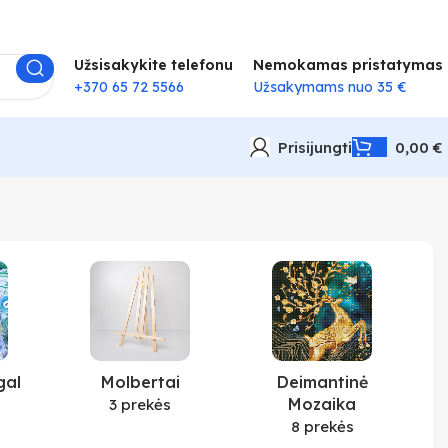
Užsisakykite telefonu
Nemokamas pristatymas
+370 65 72 5566
Užsakymams nuo 35 €
Prisijungti
0,00
€
gal
Molbertai
Deimantinė
Mozaika
3 prekės
8 prekės