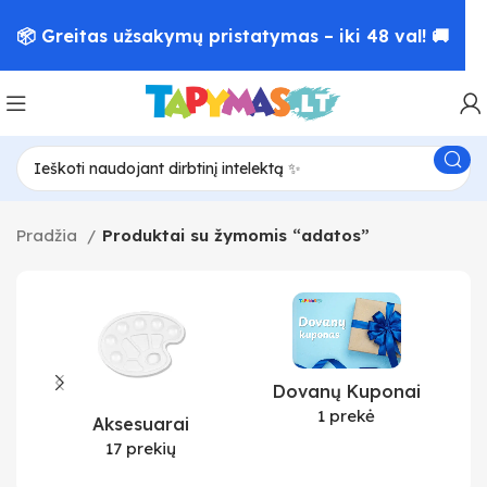
📦 Greitas užsakymų pristatymas – iki 48 val! 🚚
Pradžia
Produktai su žymomis “adatos”
Dovanų Kuponai
1 prekė
Aksesuarai
17 prekių