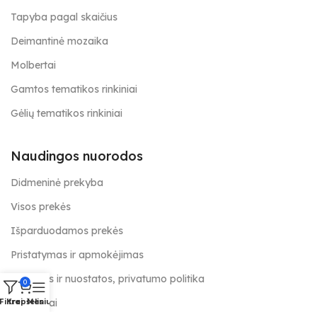
Tapyba pagal skaičius
Deimantinė mozaika
Molbertai
Gamtos tematikos rinkiniai
Gėlių tematikos rinkiniai
Naudingos nuorodos
Didmeninė prekyba
Visos prekės
Išparduodamos prekės
Pristatymas ir apmokėjimas
Taisyklės ir nuostatos, privatumo politika
0
Kontaktai
Filtrai
Krepšelis
Meniu