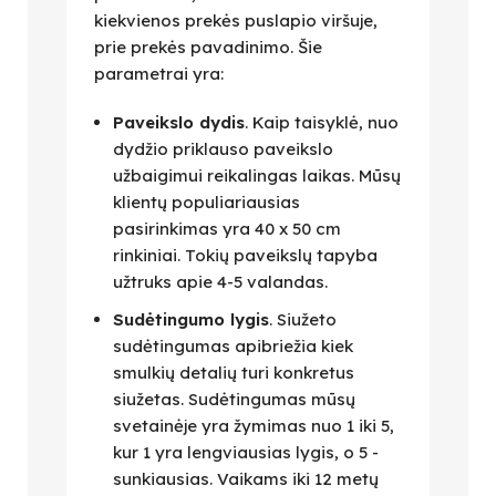
kiekvienos prekės puslapio viršuje,
prie prekės pavadinimo. Šie
parametrai yra:
Paveikslo dydis
. Kaip taisyklė, nuo
dydžio priklauso paveikslo
užbaigimui reikalingas laikas. Mūsų
klientų populiariausias
pasirinkimas yra 40 x 50 cm
rinkiniai. Tokių paveikslų tapyba
užtruks apie 4-5 valandas.
Sudėtingumo lygis
. Siužeto
sudėtingumas apibriežia kiek
smulkių detalių turi konkretus
siužetas. Sudėtingumas mūsų
svetainėje yra žymimas nuo 1 iki 5,
kur 1 yra lengviausias lygis, o 5 -
sunkiausias. Vaikams iki 12 metų