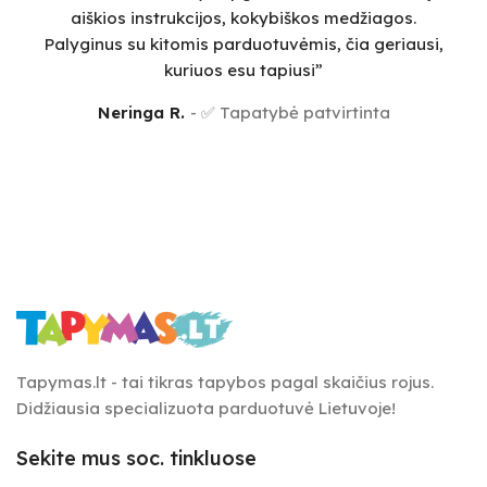
aiškios instrukcijos, kokybiškos medžiagos.
v
Palyginus su kitomis parduotuvėmis, čia geriausi,
sm
kuriuos esu tapiusi”
Neringa R.
✅ Tapatybė patvirtinta
Tapymas.lt - tai tikras tapybos pagal skaičius rojus.
Didžiausia specializuota parduotuvė Lietuvoje!
Sekite mus soc. tinkluose