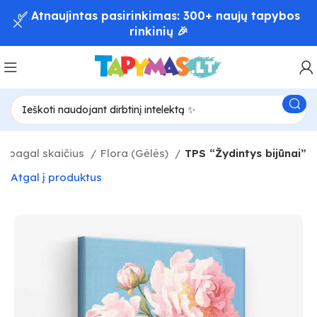
✅ Atnaujintas pasirinkimas: 300+ naujų tapybos
rinkinių 🎉
 pagal skaičius
Flora (Gėlės)
TPS “Žydintys bijūnai”
Atgal į produktus