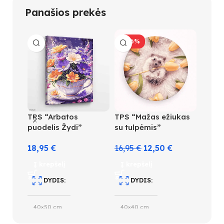
Panašios prekės
-26%
TPS “Arbatos
TPS “Mažas ežiukas
TPS “
puodelis Žydi”
su tulpėmis”
lauka
18,95
€
16,95
€
12,50
€
11,95
Į krepšelį
Į krepšelį
Į kre
DYDIS
DYDIS
D
40×50 cm
40×40 cm
30×4