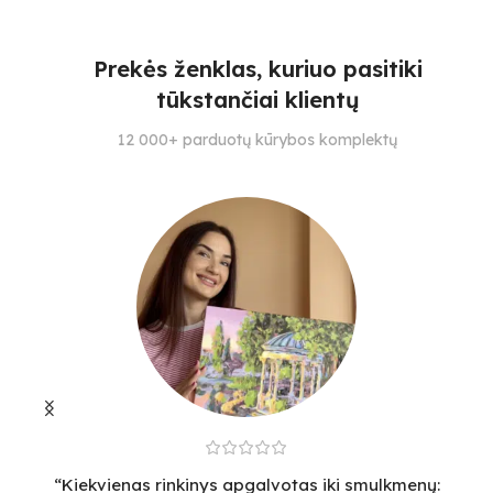
SPALVŲ KIEKIS
SPALVŲ KIEKIS
S
Prekės ženklas, kuriuo pasitiki
28
25
21
tūkstančiai klientų
SUDĖTINGUMO LYGIS
SUDĖTINGUMO LYGIS
S
12 000+ parduotų kūrybos komplektų
4
3
3
“Kiekvienas rinkinys apgalvotas iki smulkmenų:
“