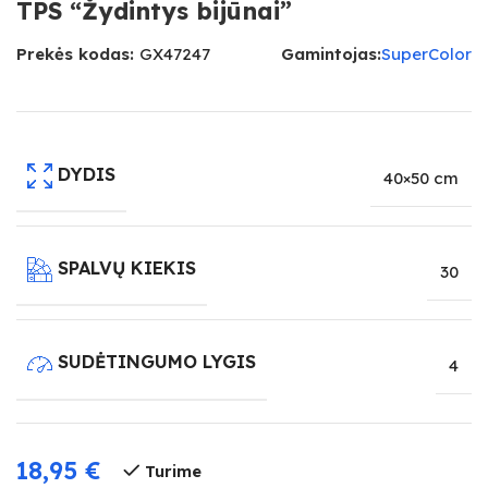
TPS “Žydintys bijūnai”
Prekės kodas:
GX47247
Gamintojas:
SuperColor
DYDIS
40×50 cm
SPALVŲ KIEKIS
30
SUDĖTINGUMO LYGIS
4
18,95
€
Turime