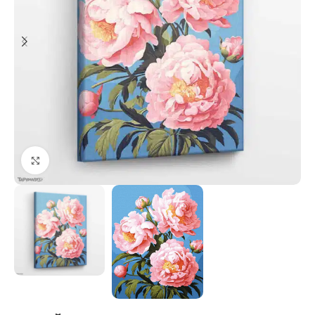
Paspauskite, kad priartinti