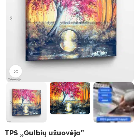
Paspauskite, kad priartinti
TPS ,,Gulbių užuovėja”