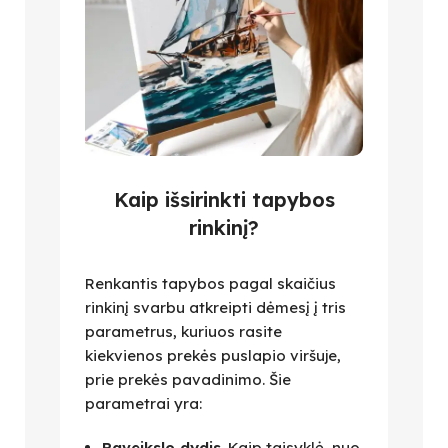
Kaip išsirinkti tapybos
rinkinį?
Renkantis tapybos pagal skaičius
rinkinį svarbu atkreipti dėmesį į tris
parametrus, kuriuos rasite
kiekvienos prekės puslapio viršuje,
prie prekės pavadinimo. Šie
parametrai yra:
Paveikslo dydis
. Kaip taisyklė, nuo