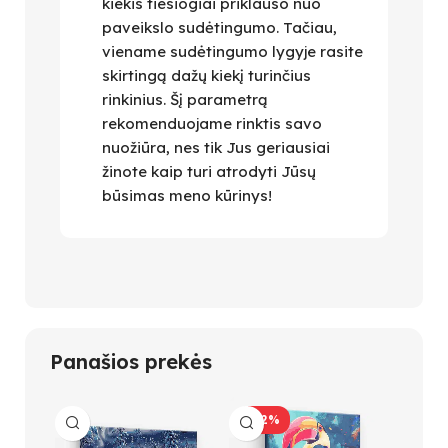
kiekis tiesiogiai priklauso nuo
paveikslo sudėtingumo. Tačiau,
viename sudėtingumo lygyje rasite
skirtingą dažų kiekį turinčius
rinkinius. Šį parametrą
rekomenduojame rinktis savo
nuožiūra, nes tik Jus geriausiai
žinote kaip turi atrodyti Jūsų
būsimas meno kūrinys!
Panašios prekės
-42%