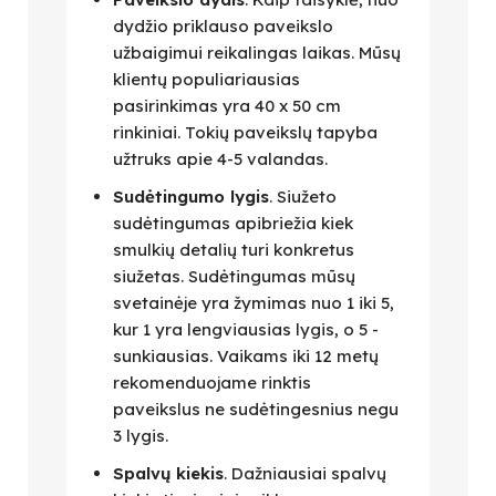
dydžio priklauso paveikslo
užbaigimui reikalingas laikas. Mūsų
klientų populiariausias
pasirinkimas yra 40 x 50 cm
rinkiniai. Tokių paveikslų tapyba
užtruks apie 4-5 valandas.
Sudėtingumo lygis
. Siužeto
sudėtingumas apibriežia kiek
smulkių detalių turi konkretus
siužetas. Sudėtingumas mūsų
svetainėje yra žymimas nuo 1 iki 5,
kur 1 yra lengviausias lygis, o 5 -
sunkiausias. Vaikams iki 12 metų
rekomenduojame rinktis
paveikslus ne sudėtingesnius negu
3 lygis.
Spalvų kiekis
. Dažniausiai spalvų