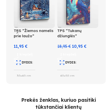
TPS “Žiemos namelis
TPS “Tukanų
TPS “
prie laužo”
džiunglės”
18,9
11,95
€
18,95
€
10,95
€
Į kre
Į krepšelį
Į krepšelį
D
DYDIS
DYDIS
40×5
30×40 cm
40×50 cm
S
SPALVŲ KIEKIS
SUDĖTINGUMO LYGIS
3
Prekės ženklas, kuriuo pasitiki
19
4
tūkstančiai klientų
S