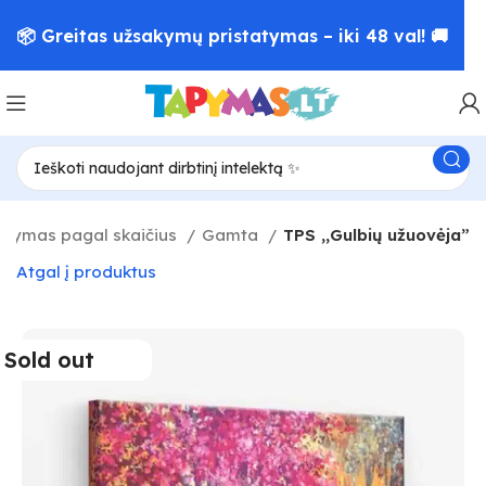
📦 Greitas užsakymų pristatymas – iki 48 val! 🚚
pymas pagal skaičius
Gamta
TPS ,,Gulbių užuovėja”
Atgal į produktus
Sold out