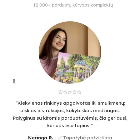
SUDĖTINGUMO LYGIS
SPALVŲ KIEKIS
12 000+ parduotų kūrybos komplektų
25
3
33
“Kiekvienas rinkinys apgalvotas iki smulkmenų:
“
aiškios instrukcijos, kokybiškos medžiagos.
v
Palyginus su kitomis parduotuvėmis, čia geriausi,
sm
kuriuos esu tapiusi”
Neringa R.
✅ Tapatybė patvirtinta