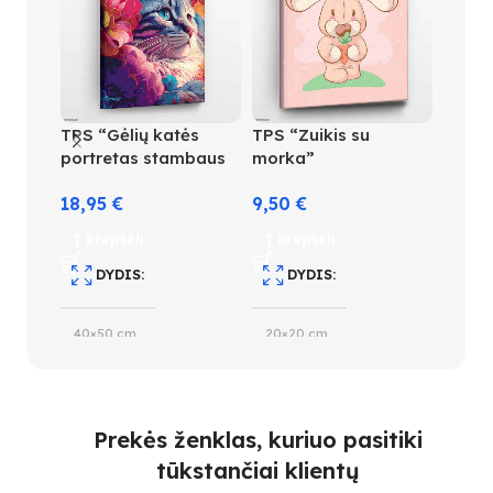
TPS “Gėlių katės
TPS “Zuikis su
TPS “
portretas stambaus
morka”
18,95
plano”
18,95
€
9,50
€
Į kre
Į krepšelį
Į krepšelį
D
DYDIS
DYDIS
40×5
40×50 cm
20×20 cm
S
SPALVŲ KIEKIS
SUDĖTINGUMO LYGIS
4
Prekės ženklas, kuriuo pasitiki
32
1
tūkstančiai klientų
S