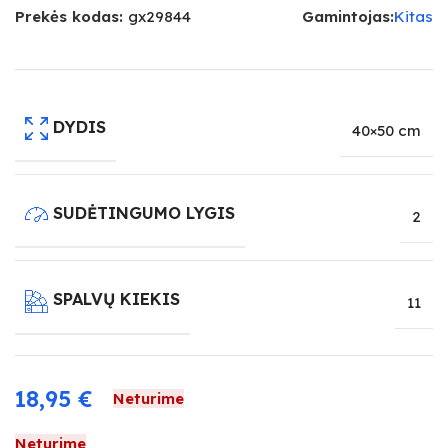
Prekės kodas:
gx29844
Gamintojas:
Kitas
DYDIS
40×50 cm
SUDĖTINGUMO LYGIS
2
SPALVŲ KIEKIS
11
18,95
€
Neturime
Neturime