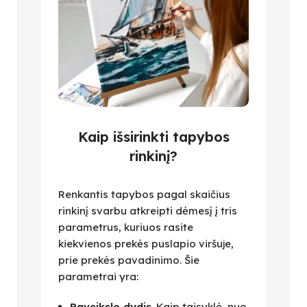
Kaip išsirinkti tapybos
rinkinį?
Renkantis tapybos pagal skaičius
rinkinį svarbu atkreipti dėmesį į tris
parametrus, kuriuos rasite
kiekvienos prekės puslapio viršuje,
prie prekės pavadinimo. Šie
parametrai yra:
Paveikslo dydis
. Kaip taisyklė, nuo