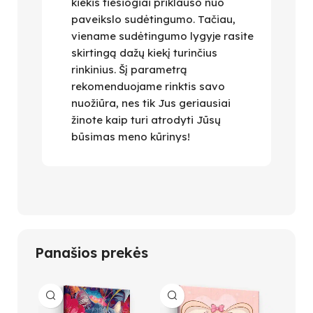
kiekis tiesiogiai priklauso nuo
paveikslo sudėtingumo. Tačiau,
viename sudėtingumo lygyje rasite
skirtingą dažų kiekį turinčius
rinkinius. Šį parametrą
rekomenduojame rinktis savo
nuožiūra, nes tik Jus geriausiai
žinote kaip turi atrodyti Jūsų
būsimas meno kūrinys!
Panašios prekės
-42