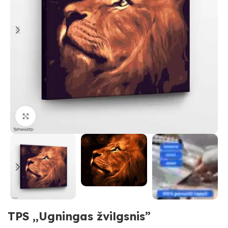
Paspauskite, kad priartinti
TPS ,,Ugningas žvilgsnis”