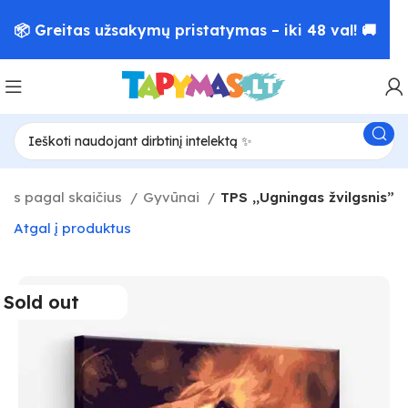
📦 Greitas užsakymų pristatymas – iki 48 val! 🚚
as pagal skaičius
Gyvūnai
TPS ,,Ugningas žvilgsnis”
Atgal į produktus
Sold out