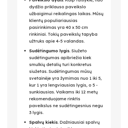
dydžio priklauso paveikslo
užbaigimui reikalingas laikas. Mūsų
klientų populiariausias
pasirinkimas yra 40 x 50 cm
rinkiniai. Tokių paveikslų tapyba
užtruks apie 4-5 valandas.
Sudėtingumo lygis
. Siužeto
sudėtingumas apibriežia kiek
smulkių detalių turi konkretus
siužetas. Sudėtingumas mūsų
svetainėje yra žymimas nuo 1 iki 5,
kur 1 yra lengviausias lygis, o 5 -
sunkiausias. Vaikams iki 12 metų
rekomenduojame rinktis
paveikslus ne sudėtingesnius negu
3 lygis.
Spalvų kiekis
. Dažniausiai spalvų