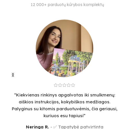
SUDĖTINGUMO LYGIS
SPALVŲ KIEKIS
12 000+ parduotų kūrybos komplektų
28
4
14
“Kiekvienas rinkinys apgalvotas iki smulkmenų:
“
aiškios instrukcijos, kokybiškos medžiagos.
v
Palyginus su kitomis parduotuvėmis, čia geriausi,
sm
kuriuos esu tapiusi”
Neringa R.
✅ Tapatybė patvirtinta