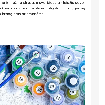
ą ir mažina stresą, o svarbiausia - leidžia savo
 kūrinius neturint profesionalių dailininko įgūdžių
ius brangioms priemonėms.