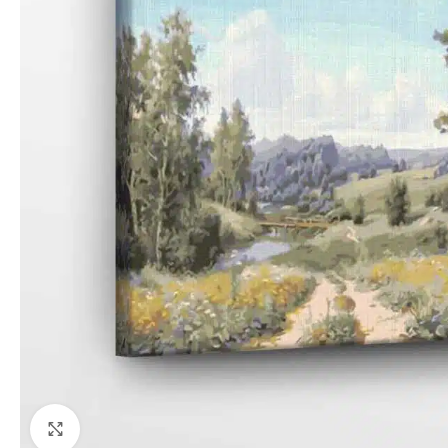
Paspauskite, kad priartinti