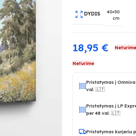
40×50
DYDIS
cm
18,95
€
Neturim
Neturime
Pristatymas į Omniva
val. 🇱🇹
Pristatymas į LP Exp
per 48 val. 🇱🇹
Pristatymas kurjeriu p