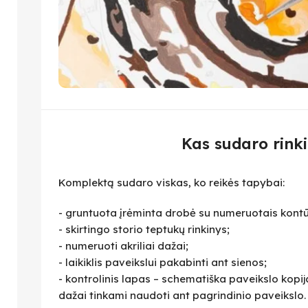
Kas sudaro rinki
Komplektą sudaro viskas, ko reikės tapybai:
- gruntuota įrėminta drobė su numeruotais kontū
- skirtingo storio teptukų rinkinys;
- numeruoti akriliai dažai;
- laikiklis paveikslui pakabinti ant sienos;
- kontrolinis lapas – schematiška paveikslo kopija,
dažai tinkami naudoti ant pagrindinio paveikslo.