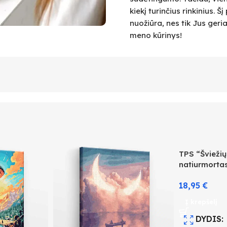
kiekį turinčius rinkinius.
nuožiūra, nes tik Jus geri
meno kūrinys!
TPS “Šviežių
natiurmorta
18,95
€
Į krepšelį
DYDIS