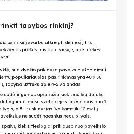
irinkti tapybos rinkinį?
čius rinkinį svarbu atkreipti dėmesį į tris
iekvienos prekės puslapio viršuje, prie prekės
 yra:
isyklė, nuo dydžio priklauso paveikslo užbaigimui
lientų populiariausias pasirinkimas yra 40 x 50
slų tapyba užtruks apie 4-5 valandas.
eto sudėtingumas apibriežia kiek smulkių detalių
 Sudėtingumas mūsų svetainėje yra žymimas nuo 1
as lygis, o 5 - sunkiausias. Vaikams iki 12 metų
veikslus ne sudėtingesnius negu 3 lygis.
i spalvų kiekis tiesiogiai priklauso nuo paveikslo
name sudėtingumo lygyje rasite skirtingą dažų