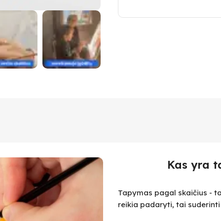
Kas yra t
Tapymas pagal skaičius - ta
reikia padaryti, tai suderint