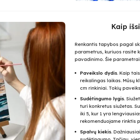
Kaip išs
Renkantis tapybos pagal skai
parametrus, kuriuos rasite k
pavadinimo. Šie parametrai
Paveikslo dydis
. Kaip ta
reikalingas laikas. Mūsų k
cm rinkiniai. Tokių paveik
Sudėtingumo lygis
. Siuž
turi konkretus siužetas.
iki 5, kur 1 yra lengviausi
rekomenduojame rinktis pa
Spalvų kiekis
. Dažniausia
sudėtingumo. Tačiau, vie