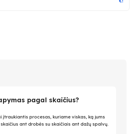
€!
apymas pagal skaičius?
i įtraukiantis procesas, kuriame viskas, ką jums
i skaičius ant drobės su skaičiais ant dažų spalvų.