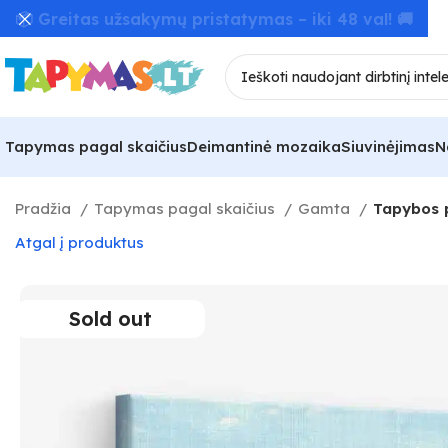
📦 Greitas užsakymų pristatymas – iki 48 val! 🚚
Tapymas pagal skaičius
Deimantinė mozaika
Siuvinėjimas
N
Pradžia
Tapymas pagal skaičius
Gamta
Tapybos p
Atgal į produktus
Sold out