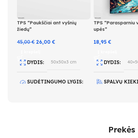
TPS “Paukščiai ant vyšnių
TPS “Parasparniu v
žiedų”
upės”
45,00
€
26,00
€
18,95
€
Į krepšelį
Į krepšelį
DYDIS
50x50x3 cm
DYDIS
40×5
SUDĖTINGUMO LYGIS
SPALVŲ KIEK
4
SUDĖTINGUM
SPALVŲ KIEKIS
31
4
Prekės 