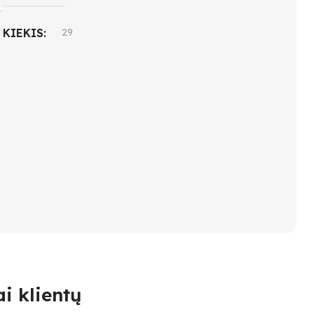
 KIEKIS
29
INGUMO LYGIS
i klientų