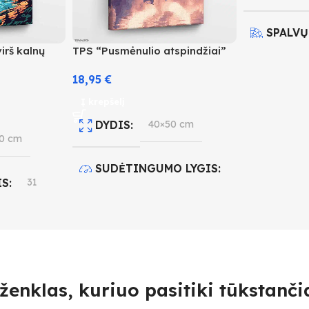
SPALVŲ
irš kalnų
TPS “Pusmėnulio atspindžiai”
SUDĖT
18,95
€
Į krepšelį
4
DYDIS
40×50 cm
0 cm
SUDĖTINGUMO LYGIS
IS
31
3
O LYGIS
SPALVŲ KIEKIS
24
ženklas, kuriuo pasitiki tūkstančia