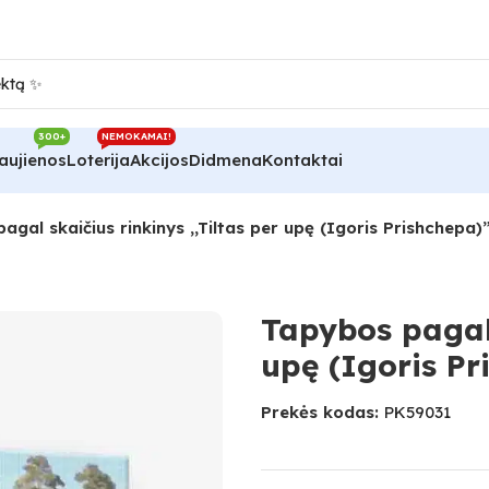
300+
NEMOKAMAI!
aujienos
Loterija
Akcijos
Didmena
Kontaktai
agal skaičius rinkinys ,,Tiltas per upę (Igoris Prishchepa)
Tapybos pagal 
upę (Igoris Pr
Prekės kodas:
PK59031