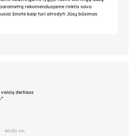
 Šį parametrą rekomenduojame rinktis savo
ausiai žinote kaip turi atrodyti Jūsų būsimas
 vaisių derliaus
s”
40×50 cm