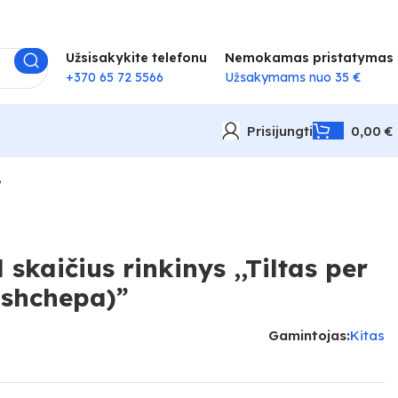
Užsisakykite telefonu
Nemokamas pristatymas
+370 65 72 5566
Užsakymams nuo 35 €
Prisijungti
0,00
€
”
skaičius rinkinys ,,Tiltas per
ishchepa)”
Gamintojas:
Kitas