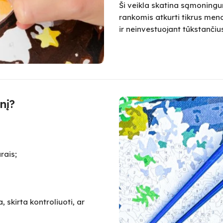
Ši veikla skatina sąmoningum
rankomis atkurti tikrus meno
ir neinvestuojant tūkstanč
nį?
rais;
 skirta kontroliuoti, ar