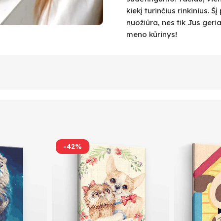
kiekį turinčius rinkinius.
nuožiūra, nes tik Jus geri
meno kūrinys!
-42%