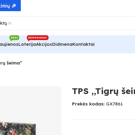
inių 🎉
300+
NEMOKAMAI!
aujienos
Loterija
Akcijos
Didmena
Kontaktai
grų šeima”
TPS ,,Tigrų še
Prekės kodas:
GX7861