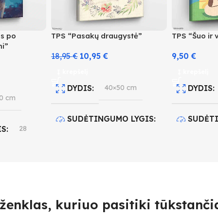
as po
TPS “Pasakų draugystė”
TPS “Šuo ir 
i”
18,95
€
10,95
€
9,50
€
Į krepšelį
Į krepšelį
DYDIS
40×50 cm
DYDIS
0 cm
SUDĖTINGUMO LYGIS
SUDĖT
IS
28
3
1
O LYGIS
SPALVŲ KIEKIS
27
SPALVŲ
ženklas, kuriuo pasitiki tūkstančia