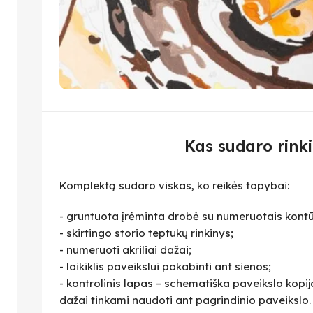
Kas sudaro rinki
Komplektą sudaro viskas, ko reikės tapybai:
- gruntuota įrėminta drobė su numeruotais kontū
- skirtingo storio teptukų rinkinys;
- numeruoti akriliai dažai;
- laikiklis paveikslui pakabinti ant sienos;
- kontrolinis lapas – schematiška paveikslo kopija,
dažai tinkami naudoti ant pagrindinio paveikslo.