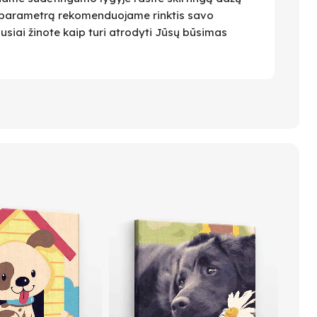
 Šį parametrą rekomenduojame rinktis savo
ausiai žinote kaip turi atrodyti Jūsų būsimas