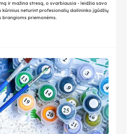
ą ir mažina stresą, o svarbiausia - leidžia savo
 kūrinius neturint profesionalių dailininko įgūdžių
ius brangioms priemonėms.