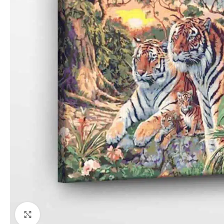
Paspauskite, kad priartinti