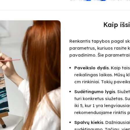
Kaip išs
Renkantis tapybos pagal skai
parametrus, kuriuos rasite k
pavadinimo. Šie parametrai
Paveikslo dydis
. Kaip ta
reikalingas laikas. Mūsų k
cm rinkiniai. Tokių paveik
Sudėtingumo lygis
. Siuž
turi konkretus siužetas.
iki 5, kur 1 yra lengviausi
rekomenduojame rinktis pa
Spalvų kiekis
. Dažniausia
sudėtingumo. Tačiau, vie