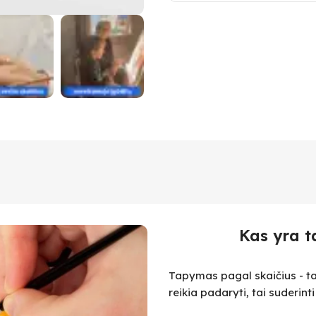
Kas yra t
Tapymas pagal skaičius - ta
reikia padaryti, tai suderint