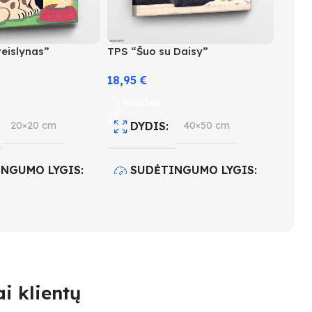
veislynas”
TPS “Šuo su Daisy”
18,95
€
Į krepšelį
20×20 cm
DYDIS
40×50 cm
INGUMO LYGIS
SUDĖTINGUMO LYGIS
3
 KIEKIS
10
SPALVŲ KIEKIS
25
i klientų