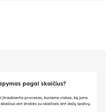
apymas pagal skaičius?
i įtraukiantis procesas, kuriame viskas, ką jums
i skaičius ant drobės su skaičiais ant dažų spalvų.