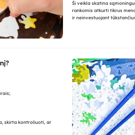
Ši veikla skatina sąmoningum
rankomis atkurti tikrus meno
ir neinvestuojant tūkstanč
nį?
rais;
 skirta kontroliuoti, ar