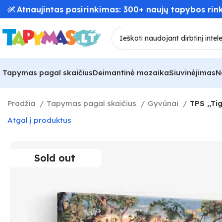
✅ Atnaujintas pasirinkimas: 300+ naujų tapybos rink
Tapymas pagal skaičius
Deimantinė mozaika
Siuvinėjimas
N
Pradžia
Tapymas pagal skaičius
Gyvūnai
TPS ,,Ti
Atgal į produktus
Sold out