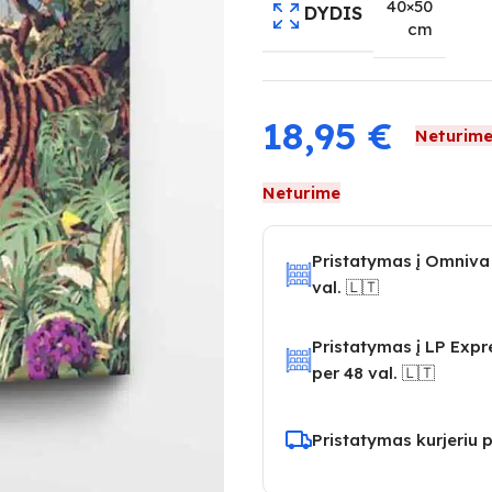
40×50
DYDIS
cm
18,95
€
Neturim
Neturime
Pristatymas į Omniva
val. 🇱🇹
Pristatymas į LP Exp
per 48 val. 🇱🇹
Pristatymas kurjeriu p