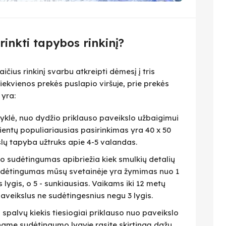
irinkti tapybos rinkinį?
čius rinkinį svarbu atkreipti dėmesį į tris
iekvienos prekės puslapio viršuje, prie prekės
 yra:
isyklė, nuo dydžio priklauso paveikslo užbaigimui
lientų populiariausias pasirinkimas yra 40 x 50
slų tapyba užtruks apie 4-5 valandas.
eto sudėtingumas apibriežia kiek smulkių detalių
 Sudėtingumas mūsų svetainėje yra žymimas nuo 1
as lygis, o 5 - sunkiausias. Vaikams iki 12 metų
veikslus ne sudėtingesnius negu 3 lygis.
i spalvų kiekis tiesiogiai priklauso nuo paveikslo
name sudėtingumo lygyje rasite skirtingą dažų