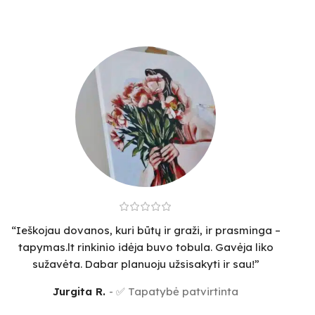
“Ieškojau dovanos, kuri būtų ir graži, ir prasminga –
tapymas.lt rinkinio idėja buvo tobula. Gavėja liko
sužavėta. Dabar planuoju užsisakyti ir sau!”
Jurgita R.
✅ Tapatybė patvirtinta