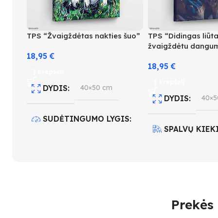
TPS “Žvaigždėtas nakties šuo”
TPS “Didingas liūt
žvaigždėtu dangum
18,95
€
18,95
€
Į krepšelį
Į krepšelį
DYDIS
40×50 cm
DYDIS
40×5
SUDĖTINGUMO LYGIS
SPALVŲ KIEK
3
SUDĖTINGUM
SPALVŲ KIEKIS
21
4
Prekės 