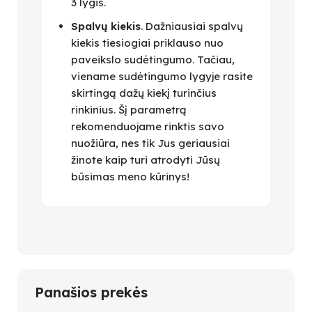
3 lygis.
Spalvų kiekis
. Dažniausiai spalvų
kiekis tiesiogiai priklauso nuo
paveikslo sudėtingumo. Tačiau,
viename sudėtingumo lygyje rasite
skirtingą dažų kiekį turinčius
rinkinius. Šį parametrą
rekomenduojame rinktis savo
nuožiūra, nes tik Jus geriausiai
žinote kaip turi atrodyti Jūsų
būsimas meno kūrinys!
Panašios prekės