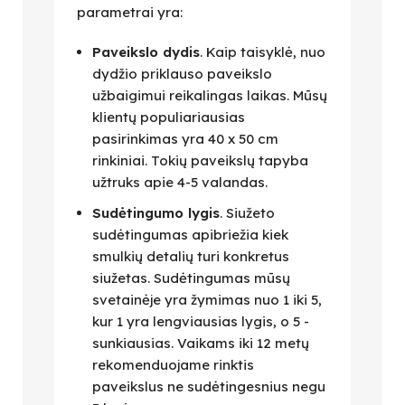
parametrai yra:
Paveikslo dydis
. Kaip taisyklė, nuo
dydžio priklauso paveikslo
užbaigimui reikalingas laikas. Mūsų
klientų populiariausias
pasirinkimas yra 40 x 50 cm
rinkiniai. Tokių paveikslų tapyba
užtruks apie 4-5 valandas.
Sudėtingumo lygis
. Siužeto
sudėtingumas apibriežia kiek
smulkių detalių turi konkretus
siužetas. Sudėtingumas mūsų
svetainėje yra žymimas nuo 1 iki 5,
kur 1 yra lengviausias lygis, o 5 -
sunkiausias. Vaikams iki 12 metų
rekomenduojame rinktis
paveikslus ne sudėtingesnius negu