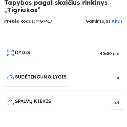
Tapybos pagal skaičius rinkinys
,,Tigriukas”
Prekės kodas:
MG7417
Gamintojas:
Kitas
DYDIS
40×50 cm
SUDĖTINGUMO LYGIS
4
SPALVŲ KIEKIS
24