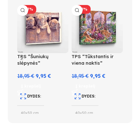
-47%
-47%
-40
TPS “Šuniukų
TPS “Tūkstantis ir
TPS “
slėpynės”
viena naktis”
9,95
18,95
€
9,95
€
18,95
€
9,95
€
Į kre
Į krepšelį
Į krepšelį
D
DYDIS
DYDIS
20×3
40×50 cm
40×50 cm
S
SUDĖTINGUMO LYGIS
SUDĖTINGUMO LYGIS
2