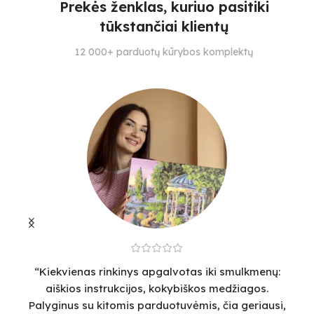
Prekės ženklas, kuriuo pasitiki
3
4
tūkstančiai klientų
S
SPALVŲ KIEKIS
SPALVŲ KIEKIS
12 000+ parduotų kūrybos komplektų
14
24
28
“Kiekvienas rinkinys apgalvotas iki smulkmenų:
“
aiškios instrukcijos, kokybiškos medžiagos.
v
Palyginus su kitomis parduotuvėmis, čia geriausi,
sm