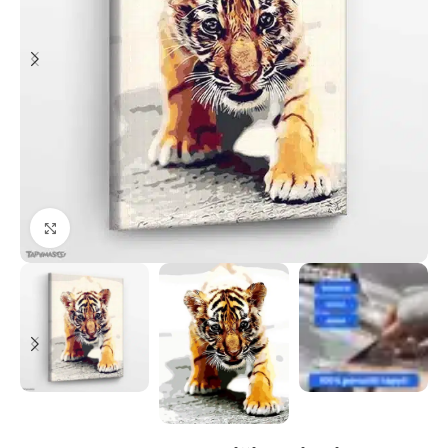
Paspauskite, kad priartinti