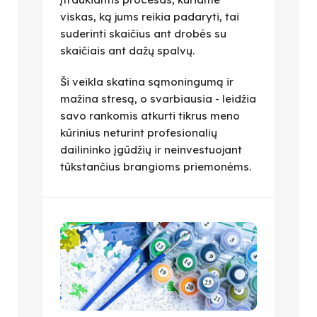
viskas, ką jums reikia padaryti, tai
suderinti skaičius ant drobės su
skaičiais ant dažų spalvų.
Ši veikla skatina sąmoningumą ir
mažina stresą, o svarbiausia - leidžia
savo rankomis atkurti tikrus meno
kūrinius neturint profesionalių
dailininko įgūdžių ir neinvestuojant
tūkstančius brangioms priemonėms.