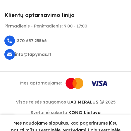
Klientų aptarnavimo linija
Pirmadienis - Penktadienis: 9:00 - 17:00
+370 657 25566
info@tapymas.lt
Mes aptarnaujame:
Visos teisės saugomos
UAB MIRALUS
2025
Svetainė sukurta
KONO Lietuva
0
Mes naudojame slapukus, kad pagerintume jūsų
repšelis
Meniu
patirtį mūsų svetainėje. Naršydami šioje svetainėje