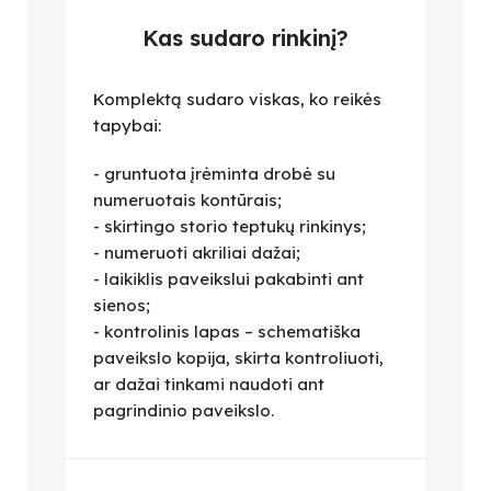
Kas sudaro rinkinį?
Komplektą sudaro viskas, ko reikės
tapybai:
- gruntuota įrėminta drobė su
numeruotais kontūrais;
- skirtingo storio teptukų rinkinys;
- numeruoti akriliai dažai;
- laikiklis paveikslui pakabinti ant
sienos;
- kontrolinis lapas – schematiška
paveikslo kopija, skirta kontroliuoti,
ar dažai tinkami naudoti ant
pagrindinio paveikslo.