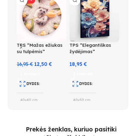
TPS “Mažas ežiukas
TPS “Elegantiškas
TPS “
su tulpėmis”
žydėjimas”
gėlių”
16,95
€
12,50
€
18,95
€
18,9
Į krepšelį
Į krepšelį
Į kre
DYDIS
DYDIS
D
40×40 cm
40×50 cm
40×5
SPALVŲ KIEKIS
SPALVŲ KIEKIS
S
Prekės ženklas, kuriuo pasitiki
25
28
3