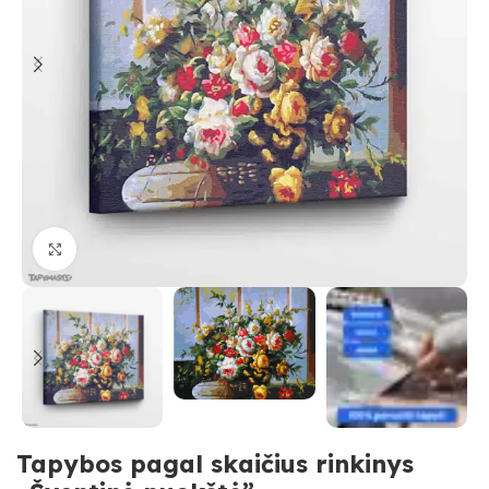
Paspauskite, kad priartinti
Tapybos pagal skaičius rinkinys