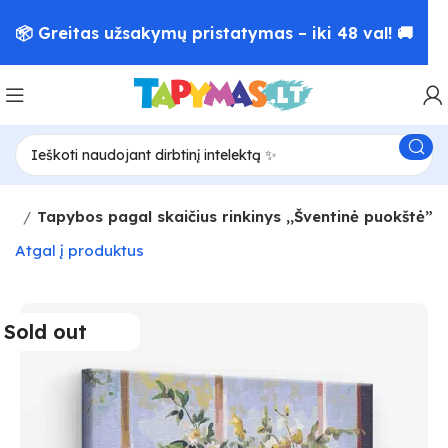
📦 Greitas užsakymų pristatymas – iki 48 val! 🚚
ės)
Tapybos pagal skaičius rinkinys ,,Šventinė puokštė”
Atgal į produktus
Sold out