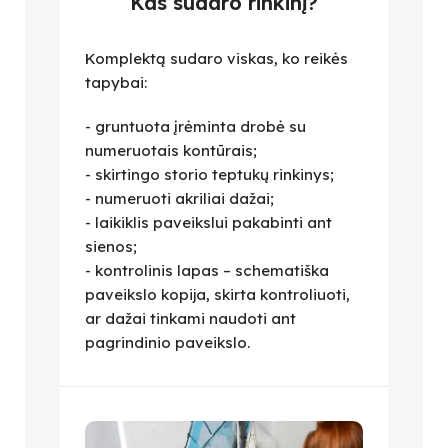
Kas sudaro rinkinį?
Komplektą sudaro viskas, ko reikės
tapybai:
- gruntuota įrėminta drobė su
numeruotais kontūrais;
- skirtingo storio teptukų rinkinys;
- numeruoti akriliai dažai;
- laikiklis paveikslui pakabinti ant
sienos;
- kontrolinis lapas – schematiška
paveikslo kopija, skirta kontroliuoti,
ar dažai tinkami naudoti ant
pagrindinio paveikslo.