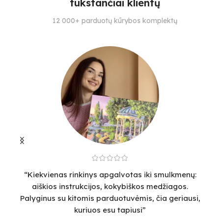
tūkstančiai klientų
SUDĖTINGUMO LYGIS
SUDĖTINGUMO LYGIS
S
12 000+ parduotų kūrybos komplektų
3
4
26
“Kiekvienas rinkinys apgalvotas iki smulkmenų:
“
aiškios instrukcijos, kokybiškos medžiagos.
v
Palyginus su kitomis parduotuvėmis, čia geriausi,
sm
kuriuos esu tapiusi”