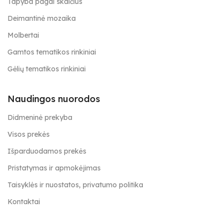
Tapyba pagal skaičius
Deimantinė mozaika
Molbertai
Gamtos tematikos rinkiniai
Gėlių tematikos rinkiniai
Naudingos nuorodos
Didmeninė prekyba
Visos prekės
Išparduodamos prekės
Pristatymas ir apmokėjimas
Taisyklės ir nuostatos, privatumo politika
Kontaktai