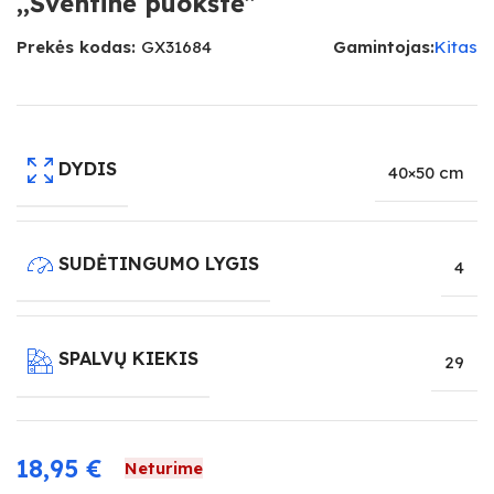
,,Šventinė puokštė”
Prekės kodas:
GX31684
Gamintojas:
Kitas
DYDIS
40×50 cm
SUDĖTINGUMO LYGIS
4
SPALVŲ KIEKIS
29
18,95
€
Neturime