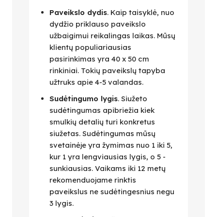
Paveikslo dydis
. Kaip taisyklė, nuo
dydžio priklauso paveikslo
užbaigimui reikalingas laikas. Mūsų
klientų populiariausias
pasirinkimas yra 40 x 50 cm
rinkiniai. Tokių paveikslų tapyba
užtruks apie 4-5 valandas.
Sudėtingumo lygis
. Siužeto
sudėtingumas apibriežia kiek
smulkių detalių turi konkretus
siužetas. Sudėtingumas mūsų
svetainėje yra žymimas nuo 1 iki 5,
kur 1 yra lengviausias lygis, o 5 -
sunkiausias. Vaikams iki 12 metų
rekomenduojame rinktis
paveikslus ne sudėtingesnius negu
3 lygis.