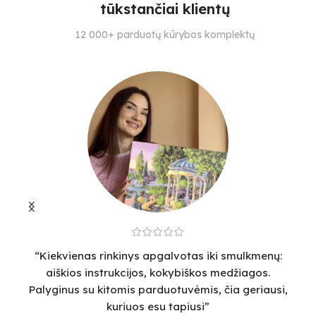
tūkstančiai klientų
SUDĖTINGUMO LYGIS
SPALVŲ KIEKIS
S
12 000+ parduotų kūrybos komplektų
2
27
4
“Kiekvienas rinkinys apgalvotas iki smulkmenų:
“
aiškios instrukcijos, kokybiškos medžiagos.
v
Palyginus su kitomis parduotuvėmis, čia geriausi,
sm
kuriuos esu tapiusi”