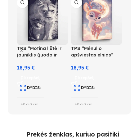
TPS “Motina liūtė ir
TPS “Mėnulio
TPS “
jauniklis (juoda ir
apšviestas elnias”
su gė
balta)”
18,95
€
18,95
€
18,9
Į krepšelį
Į krepšelį
Į kre
DYDIS
DYDIS
D
40×50 cm
40×50 cm
40×5
SPALVŲ KIEKIS
SUDĖTINGUMO LYGIS
S
Prekės ženklas, kuriuo pasitiki
14
3
28