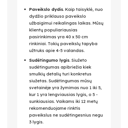
Paveikslo dydis
. Kaip taisyklė, nuo
dydžio priklauso paveikslo
užbaigimui reikalingas laikas. Mūsų
klientų populiariausias
pasirinkimas yra 40 x 50 cm
rinkiniai. Tokių paveikslų tapyba
užtruks apie 4-5 valandas.
Sudėtingumo lygis
. Siužeto
sudėtingumas apibriežia kiek
smulkių detalių turi konkretus
siužetas. Sudėtingumas mūsų
svetainėje yra žymimas nuo 1 iki 5,
kur 1 yra lengviausias lygis, o 5 -
sunkiausias. Vaikams iki 12 metų
rekomenduojame rinktis
paveikslus ne sudėtingesnius negu
3 lygis.