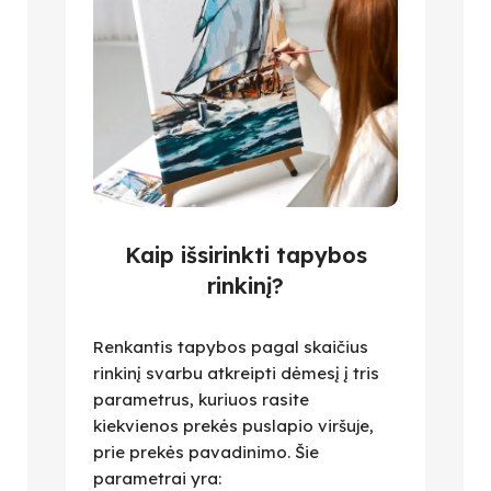
Kaip išsirinkti tapybos
rinkinį?
Renkantis tapybos pagal skaičius
rinkinį svarbu atkreipti dėmesį į tris
parametrus, kuriuos rasite
kiekvienos prekės puslapio viršuje,
prie prekės pavadinimo. Šie
parametrai yra: