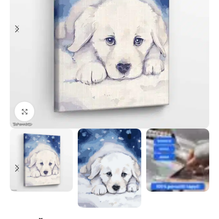
Paspauskite, kad priartinti