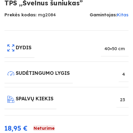
TPS ,,Švelnus šuniukas”
Prekės kodas:
mg2084
Gamintojas:
Kitas
DYDIS
40×50 cm
SUDĖTINGUMO LYGIS
4
SPALVŲ KIEKIS
23
18,95
€
Neturime