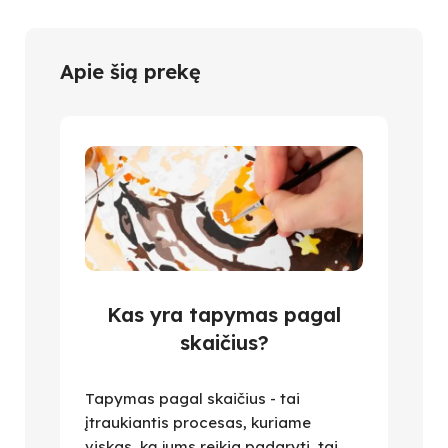
Apie šią prekę
Kas yra tapymas pagal
skaičius?
Tapymas pagal skaičius - tai
įtraukiantis procesas, kuriame
viskas, ką jums reikia padaryti, tai