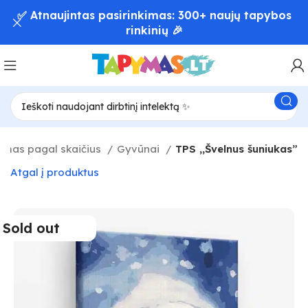
✅ Atnaujintas pasirinkimas: 300+ naujų tapybos
rinkinių 🎉
mas pagal skaičius
Gyvūnai
TPS ,,Švelnus šuniukas”
Atgal į produktus
Sold out