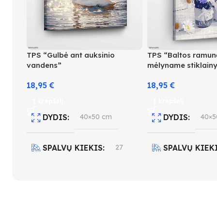
TPS “Gulbė ant auksinio
TPS “Baltos ramun
vandens”
mėlyname stiklainy
18,95
€
18,95
€
Į krepšelį
Į krepšelį
DYDIS
40×50 cm
DYDIS
40×5
SPALVŲ KIEKIS
27
SPALVŲ KIEK
SUDĖTINGUMO LYGIS
SUDĖTINGUM
3
4