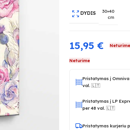
30×40
DYDIS
cm
15,95
€
Neturim
Neturime
Pristatymas į Omniva
val. 🇱🇹
Pristatymas į LP Exp
per 48 val. 🇱🇹
Pristatymas kurjeriu p