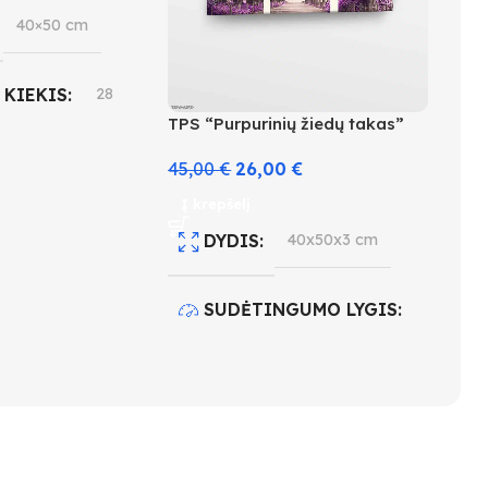
40×50 cm
 KIEKIS
28
TPS “Purpurinių žiedų takas”
INGUMO LYGIS
45,00
€
26,00
€
Į krepšelį
DYDIS
40x50x3 cm
SUDĖTINGUMO LYGIS
3
SPALVŲ KIEKIS
28