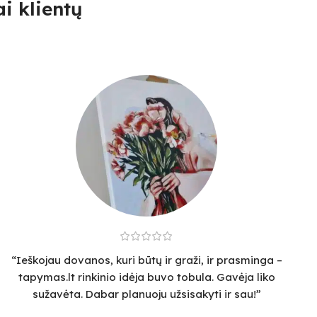
i klientų
“Ieškojau dovanos, kuri būtų ir graži, ir prasminga –
tapymas.lt rinkinio idėja buvo tobula. Gavėja liko
sužavėta. Dabar planuoju užsisakyti ir sau!”