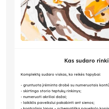
Kas sudaro rinki
Komplektą sudaro viskas, ko reikės tapybai:
- gruntuota įrėminta drobė su numeruotais kontū
- skirtingo storio teptukų rinkinys;
- numeruoti akriliai dažai;
- laikiklis paveikslui pakabinti ant sienos;
- kontrolinis lapas – schematiška paveikslo kopija,