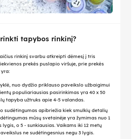
irinkti tapybos rinkinį?
čius rinkinį svarbu atkreipti dėmesį į tris
iekvienos prekės puslapio viršuje, prie prekės
 yra:
isyklė, nuo dydžio priklauso paveikslo užbaigimui
lientų populiariausias pasirinkimas yra 40 x 50
slų tapyba užtruks apie 4-5 valandas.
eto sudėtingumas apibriežia kiek smulkių detalių
 Sudėtingumas mūsų svetainėje yra žymimas nuo 1
as lygis, o 5 - sunkiausias. Vaikams iki 12 metų
veikslus ne sudėtingesnius negu 3 lygis.