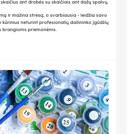
i skaičius ant drobės su skaičiais ant dažų spalvų.
ą ir mažina stresą, o svarbiausia - leidžia savo
 kūrinius neturint profesionalių dailininko įgūdžių
ius brangioms priemonėms.