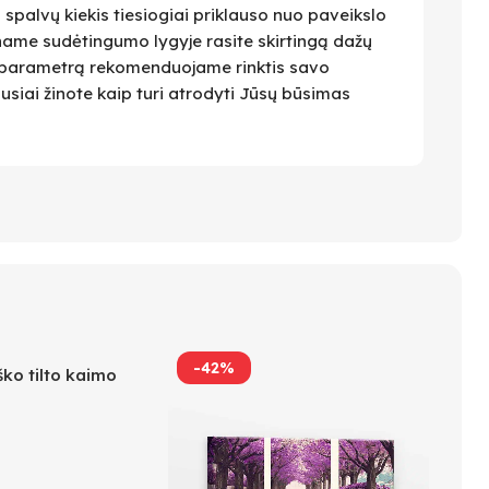
i spalvų kiekis tiesiogiai priklauso nuo paveikslo
name sudėtingumo lygyje rasite skirtingą dažų
 Šį parametrą rekomenduojame rinktis savo
ausiai žinote kaip turi atrodyti Jūsų būsimas
-42%
ko tilto kaimo