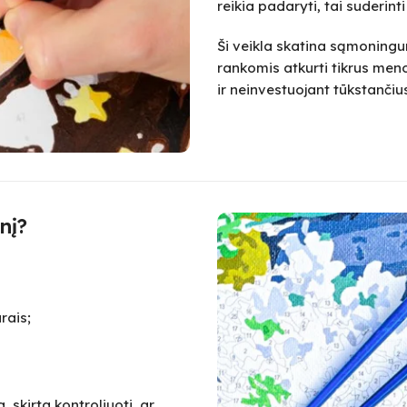
reikia padaryti, tai suderint
Ši veikla skatina sąmoningum
rankomis atkurti tikrus meno
ir neinvestuojant tūkstanč
nį?
rais;
 skirta kontroliuoti, ar