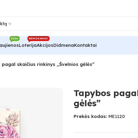
300+
NEMOKAMAI!
aujienos
Loterija
Akcijos
Didmena
Kontaktai
pagal skaičius rinkinys ,,Švelnios gėlės”
Tapybos pagal 
gėlės”
Prekės kodas:
ME1120