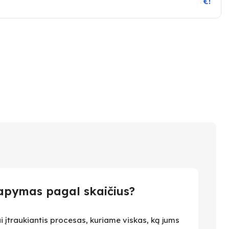
€!
apymas pagal skaičius?
i įtraukiantis procesas, kuriame viskas, ką jums