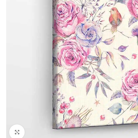
Paspauskite, kad priartinti