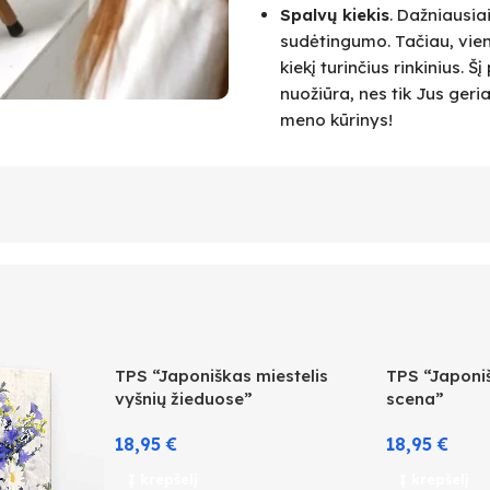
Spalvų kiekis
. Dažniausia
sudėtingumo. Tačiau, vie
kiekį turinčius rinkinius.
nuožiūra, nes tik Jus geri
meno kūrinys!
TPS “Japoniškas miestelis
TPS “Japoniš
vyšnių žieduose”
scena”
18,95
€
18,95
€
Į krepšelį
Į krepšelį