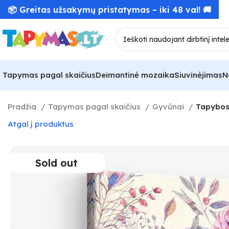
📦 Greitas užsakymų pristatymas – iki 48 val! 🚚
Tapymas pagal skaičius
Deimantinė mozaika
Siuvinėjimas
N
Pradžia
Tapymas pagal skaičius
Gyvūnai
Tapybos 
Atgal į produktus
Sold out