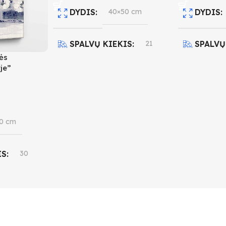
DYDIS
40×50 cm
DYDIS
SPALVŲ KIEKIS
21
SPALVŲ
ės
je”
SUDĖTINGUMO LYGIS
SUDĖT
3
4
0 cm
IS
30
O LYGIS