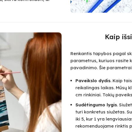
Kaip išs
Renkantis tapybos pagal skai
parametrus, kuriuos rasite k
pavadinimo. Šie parametrai
Paveikslo dydis
. Kaip ta
reikalingas laikas. Mūsų k
cm rinkiniai. Tokių paveik
Sudėtingumo lygis
. Siuž
turi konkretus siužetas.
iki 5, kur 1 yra lengviausi
rekomenduojame rinktis pa