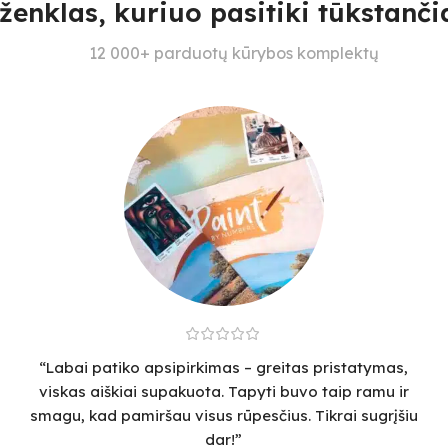
ženklas, kuriuo pasitiki tūkstančia
12 000+ parduotų kūrybos komplektų
“Labai patiko apsipirkimas – greitas pristatymas,
viskas aiškiai supakuota. Tapyti buvo taip ramu ir
smagu, kad pamiršau visus rūpesčius. Tikrai sugrįšiu
dar!”