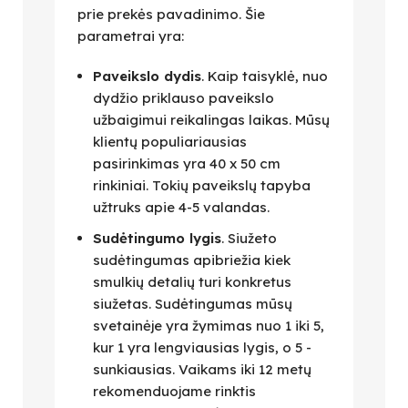
prie prekės pavadinimo. Šie
parametrai yra:
Paveikslo dydis
. Kaip taisyklė, nuo
dydžio priklauso paveikslo
užbaigimui reikalingas laikas. Mūsų
klientų populiariausias
pasirinkimas yra 40 x 50 cm
rinkiniai. Tokių paveikslų tapyba
užtruks apie 4-5 valandas.
Sudėtingumo lygis
. Siužeto
sudėtingumas apibriežia kiek
smulkių detalių turi konkretus
siužetas. Sudėtingumas mūsų
svetainėje yra žymimas nuo 1 iki 5,
kur 1 yra lengviausias lygis, o 5 -
sunkiausias. Vaikams iki 12 metų
rekomenduojame rinktis