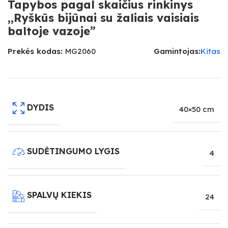
Tapybos pagal skaičius rinkinys
,,Ryškūs bijūnai su žaliais vaisiais
baltoje vazoje”
Prekės kodas:
MG2060
Gamintojas:
Kitas
DYDIS
40×50 cm
SUDĖTINGUMO LYGIS
4
SPALVŲ KIEKIS
24