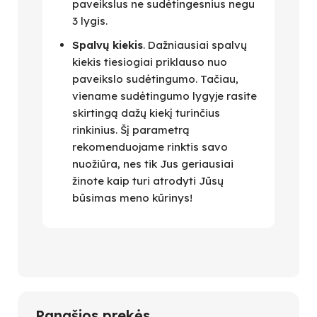
paveikslus ne sudėtingesnius negu
3 lygis.
Spalvų kiekis
. Dažniausiai spalvų
kiekis tiesiogiai priklauso nuo
paveikslo sudėtingumo. Tačiau,
viename sudėtingumo lygyje rasite
skirtingą dažų kiekį turinčius
rinkinius. Šį parametrą
rekomenduojame rinktis savo
nuožiūra, nes tik Jus geriausiai
žinote kaip turi atrodyti Jūsų
būsimas meno kūrinys!
Panašios prekės