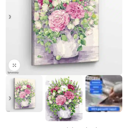
Paspauskite, kad priartinti