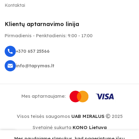
Kontaktai
Klientų aptarnavimo linija
Pirmadienis - Penktadienis: 9:00 - 17:00
+370 657 25566
info@tapymas.lt
Mes aptarnaujame:
Visos teisės saugomos
UAB MIRALUS
2025
Svetainė sukurta
KONO Lietuva
0
Mes naudojame slapukus, kad pagerintume jūsų