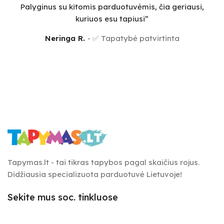
Palyginus su kitomis parduotuvėmis, čia geriausi,
sm
kuriuos esu tapiusi”
Neringa R.
✅ Tapatybė patvirtinta
Tapymas.lt - tai tikras tapybos pagal skaičius rojus.
Didžiausia specializuota parduotuvė Lietuvoje!
Sekite mus soc. tinkluose