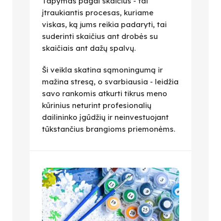
Tapymas pagal skaičius - tai
įtraukiantis procesas, kuriame
viskas, ką jums reikia padaryti, tai
suderinti skaičius ant drobės su
skaičiais ant dažų spalvų.
Ši veikla skatina sąmoningumą ir
mažina stresą, o svarbiausia - leidžia
savo rankomis atkurti tikrus meno
kūrinius neturint profesionalių
dailininko įgūdžių ir neinvestuojant
tūkstančius brangioms priemonėms.