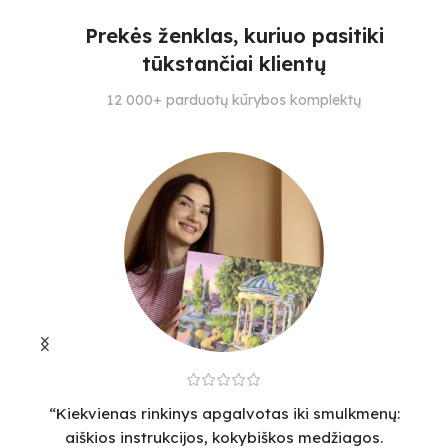
4
Prekės ženklas, kuriuo pasitiki
4
29
tūkstančiai klientų
SPALVŲ KIEKIS
SPALVŲ KIEKIS
S
12 000+ parduotų kūrybos komplektų
32
28
4
“Kiekvienas rinkinys apgalvotas iki smulkmenų:
“
aiškios instrukcijos, kokybiškos medžiagos.
v