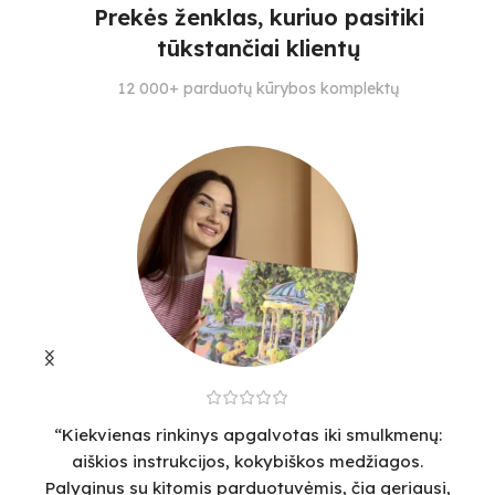
4
Prekės ženklas, kuriuo pasitiki
3
3
tūkstančiai klientų
SPALVŲ KIEKIS
SPALVŲ KIEKIS
S
12 000+ parduotų kūrybos komplektų
30
27
27
“Kiekvienas rinkinys apgalvotas iki smulkmenų:
“
aiškios instrukcijos, kokybiškos medžiagos.
v
Palyginus su kitomis parduotuvėmis, čia geriausi,
sm