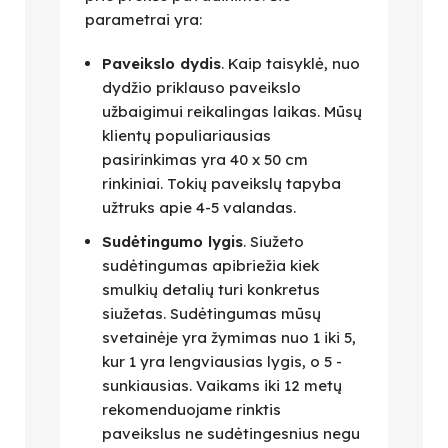
parametrai yra:
Paveikslo dydis
. Kaip taisyklė, nuo
dydžio priklauso paveikslo
užbaigimui reikalingas laikas. Mūsų
klientų populiariausias
pasirinkimas yra 40 x 50 cm
rinkiniai. Tokių paveikslų tapyba
užtruks apie 4-5 valandas.
Sudėtingumo lygis
. Siužeto
sudėtingumas apibriežia kiek
smulkių detalių turi konkretus
siužetas. Sudėtingumas mūsų
svetainėje yra žymimas nuo 1 iki 5,
kur 1 yra lengviausias lygis, o 5 -
sunkiausias. Vaikams iki 12 metų
rekomenduojame rinktis
paveikslus ne sudėtingesnius negu