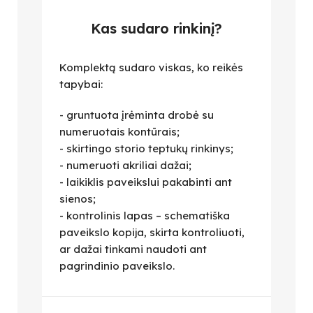
Kas sudaro rinkinį?
Komplektą sudaro viskas, ko reikės
tapybai:
- gruntuota įrėminta drobė su
numeruotais kontūrais;
- skirtingo storio teptukų rinkinys;
- numeruoti akriliai dažai;
- laikiklis paveikslui pakabinti ant
sienos;
- kontrolinis lapas – schematiška
paveikslo kopija, skirta kontroliuoti,
ar dažai tinkami naudoti ant
pagrindinio paveikslo.