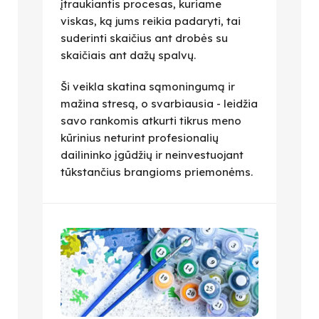
įtraukiantis procesas, kuriame
viskas, ką jums reikia padaryti, tai
suderinti skaičius ant drobės su
skaičiais ant dažų spalvų.
Ši veikla skatina sąmoningumą ir
mažina stresą, o svarbiausia - leidžia
savo rankomis atkurti tikrus meno
kūrinius neturint profesionalių
dailininko įgūdžių ir neinvestuojant
tūkstančius brangioms priemonėms.