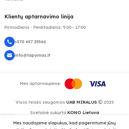
Klientų aptarnavimo linija
Pirmadienis - Penktadienis: 9:00 - 17:00
+370 657 25566
info@tapymas.lt
Mes aptarnaujame:
Visos teisės saugomos
UAB MIRALUS
2025
Svetainė sukurta
KONO Lietuva
0
Mes naudojame slapukus, kad pagerintume jūsų
repšelis
Meniu