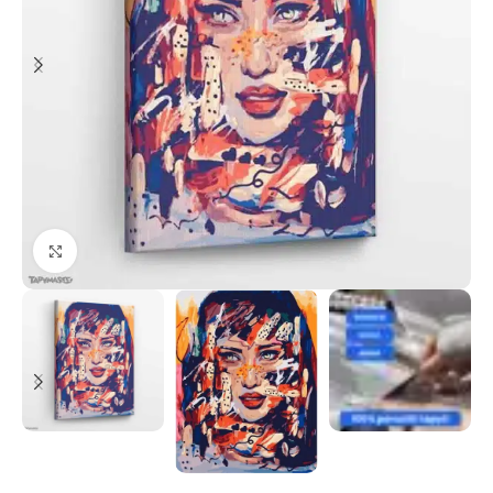
Paspauskite, kad priartinti