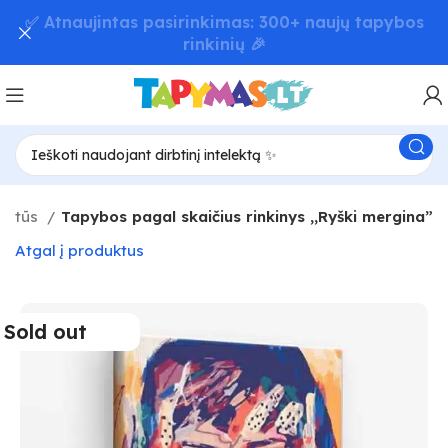
📦 Greitas užsakymų pristatymas – iki 48 val! 🚚
aktūs
Tapybos pagal skaičius rinkinys ,,Ryški mergina”
Atgal į produktus
Sold out