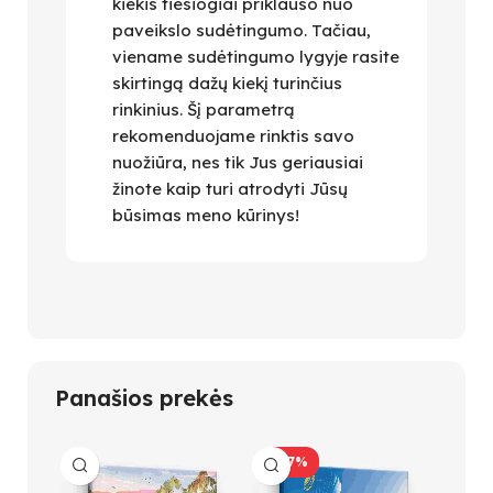
kiekis tiesiogiai priklauso nuo
paveikslo sudėtingumo. Tačiau,
viename sudėtingumo lygyje rasite
skirtingą dažų kiekį turinčius
rinkinius. Šį parametrą
rekomenduojame rinktis savo
nuožiūra, nes tik Jus geriausiai
žinote kaip turi atrodyti Jūsų
būsimas meno kūrinys!
Panašios prekės
-47%