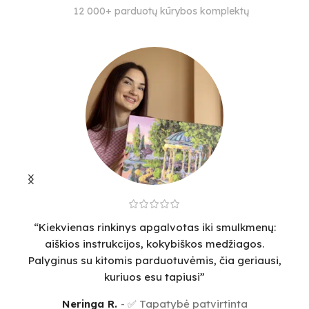
SUDĖTINGUMO LYGIS
SPALVŲ KIEKIS
S
12 000+ parduotų kūrybos komplektų
4
29
4
“Kiekvienas rinkinys apgalvotas iki smulkmenų:
“
aiškios instrukcijos, kokybiškos medžiagos.
v
Palyginus su kitomis parduotuvėmis, čia geriausi,
sm
kuriuos esu tapiusi”
Neringa R.
✅ Tapatybė patvirtinta