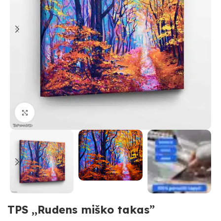
Paspauskite, kad priartinti
TPS ,,Rudens miško takas”