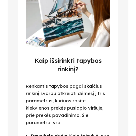
Kaip išsirinkti tapybos
rinkinį?
Renkantis tapybos pagal skaičius
rinkinį svarbu atkreipti dėmesį į tris
parametrus, kuriuos rasite
kiekvienos prekės puslapio viršuje,
prie prekės pavadinimo. Šie
parametrai yra:
Paveikslo dydis
. Kaip taisyklė, nuo