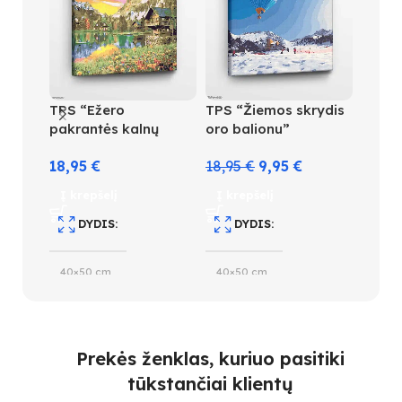
TPS “Ežero
TPS “Žiemos skrydis
TPS “
pakrantės kalnų
oro balionu”
namel
nameliai saulėlydyje”
metu
18,95
€
18,95
€
9,95
€
18,9
Į krepšelį
Į krepšelį
Į kre
DYDIS
DYDIS
D
40×50 cm
40×50 cm
40×5
SPALVŲ KIEKIS
SUDĖTINGUMO LYGIS
S
Prekės ženklas, kuriuo pasitiki
31
4
33
tūkstančiai klientų