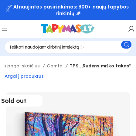
✅ Atnaujintas pasirinkimas: 300+ naujų tapybos
rinkinių 🎉
as pagal skaičius
Gamta
TPS ,,Rudens miško takas”
Atgal į produktus
Sold out