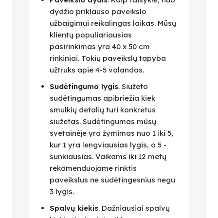
dydžio priklauso paveikslo
užbaigimui reikalingas laikas. Mūsų
klientų populiariausias
pasirinkimas yra 40 x 50 cm
rinkiniai. Tokių paveikslų tapyba
užtruks apie 4-5 valandas.
Sudėtingumo lygis
. Siužeto
sudėtingumas apibriežia kiek
smulkių detalių turi konkretus
siužetas. Sudėtingumas mūsų
svetainėje yra žymimas nuo 1 iki 5,
kur 1 yra lengviausias lygis, o 5 -
sunkiausias. Vaikams iki 12 metų
rekomenduojame rinktis
paveikslus ne sudėtingesnius negu
3 lygis.
Spalvų kiekis
. Dažniausiai spalvų