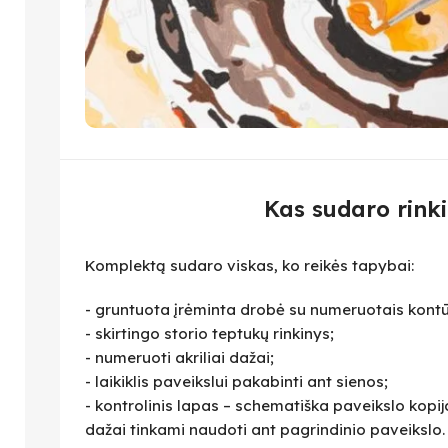
Kas sudaro rinki
Komplektą sudaro viskas, ko reikės tapybai:
- gruntuota įrėminta drobė su numeruotais kontū
- skirtingo storio teptukų rinkinys;
- numeruoti akriliai dažai;
- laikiklis paveikslui pakabinti ant sienos;
- kontrolinis lapas – schematiška paveikslo kopija,
dažai tinkami naudoti ant pagrindinio paveikslo.