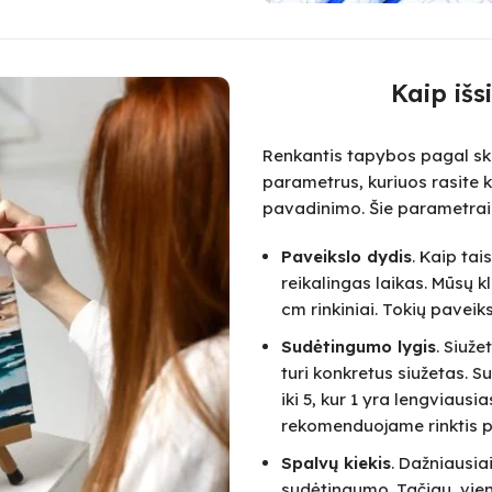
Kaip išs
Renkantis tapybos pagal skai
parametrus, kuriuos rasite k
pavadinimo. Šie parametrai
Paveikslo dydis
. Kaip ta
reikalingas laikas. Mūsų k
cm rinkiniai. Tokių paveik
Sudėtingumo lygis
. Siuž
turi konkretus siužetas.
iki 5, kur 1 yra lengviausi
rekomenduojame rinktis pa
Spalvų kiekis
. Dažniausia
sudėtingumo. Tačiau, vie