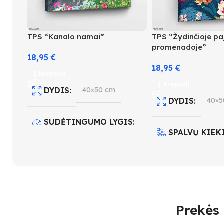
TPS “Kanalo namai”
TPS “Žydinčioje pa
promenadoje”
18,95
€
18,95
€
Į krepšelį
Į krepšelį
DYDIS
40×50 cm
DYDIS
40×5
SUDĖTINGUMO LYGIS
SPALVŲ KIEK
4
SUDĖTINGUM
SPALVŲ KIEKIS
30
3
Prekės 