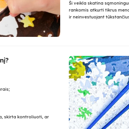
Ši veikla skatina sąmoningum
rankomis atkurti tikrus meno
ir neinvestuojant tūkstanč
nį?
rais;
 skirta kontroliuoti, ar