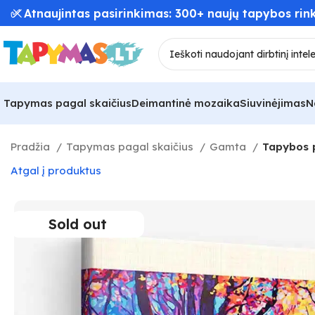
Tapymas pagal skaičius
Deimantinė mozaika
Siuvinėjimas
N
Pradžia
Tapymas pagal skaičius
Gamta
Tapybos p
Atgal į produktus
Sold out