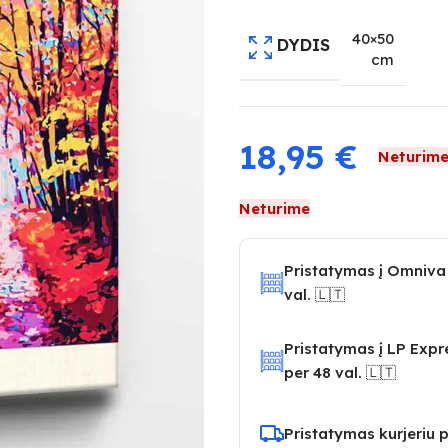
40×50
DYDIS
cm
18,95
€
Neturim
Neturime
Pristatymas į Omniva
val. 🇱🇹
Pristatymas į LP Exp
per 48 val. 🇱🇹
Pristatymas kurjeriu p