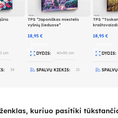
jūrio
TPS “Japoniškas miestelis
TPS “Toska
vyšnių žieduose”
kraštovaizdi
18,95
€
18,95
€
Į krepšelį
Į krepšelį
0 cm
DYDIS
40×50 cm
DYDIS
IS
26
SPALVŲ KIEKIS
21
SPALVŲ
O LYGIS
SUDĖTINGUMO LYGIS
SUDĖT
3
4
ženklas, kuriuo pasitiki tūkstančia