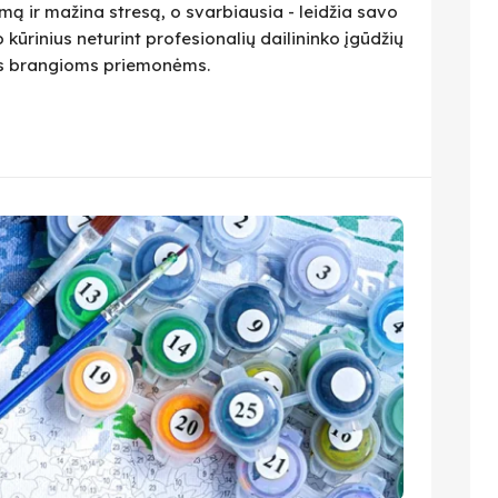
ą ir mažina stresą, o svarbiausia - leidžia savo
 kūrinius neturint profesionalių dailininko įgūdžių
ius brangioms priemonėms.