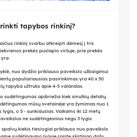
irinkti tapybos rinkinį?
čius rinkinį svarbu atkreipti dėmesį į tris
iekvienos prekės puslapio viršuje, prie prekės
 yra:
isyklė, nuo dydžio priklauso paveikslo užbaigimui
lientų populiariausias pasirinkimas yra 40 x 50
slų tapyba užtruks apie 4-5 valandas.
eto sudėtingumas apibriežia kiek smulkių detalių
 Sudėtingumas mūsų svetainėje yra žymimas nuo 1
as lygis, o 5 - sunkiausias. Vaikams iki 12 metų
veikslus ne sudėtingesnius negu 3 lygis.
i spalvų kiekis tiesiogiai priklauso nuo paveikslo
name sudėtingumo lygyje rasite skirtingą dažų