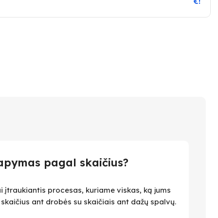
€!
apymas pagal skaičius?
i įtraukiantis procesas, kuriame viskas, ką jums
i skaičius ant drobės su skaičiais ant dažų spalvų.