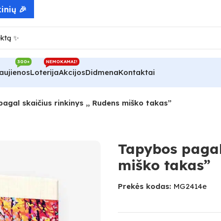
300+
NEMOKAMAI!
aujienos
Loterija
Akcijos
Didmena
Kontaktai
agal skaičius rinkinys ,, Rudens miško takas”
Tapybos pagal 
miško takas”
Prekės kodas:
MG2414e