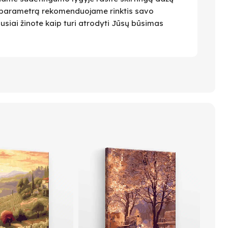
 Šį parametrą rekomenduojame rinktis savo
ausiai žinote kaip turi atrodyti Jūsų būsimas