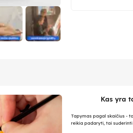
Kas yra t
Tapymas pagal skaičius - ta
reikia padaryti, tai suderint