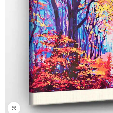
Paspauskite, kad priartinti