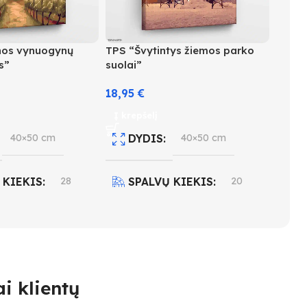
nos vynuogynų
TPS “Švytintys žiemos parko
s”
suolai”
18,95
€
Į krepšelį
40×50 cm
DYDIS
40×50 cm
 KIEKIS
28
SPALVŲ KIEKIS
20
INGUMO LYGIS
SUDĖTINGUMO LYGIS
3
i klientų