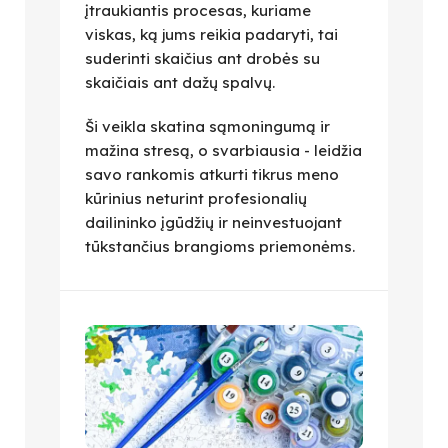
įtraukiantis procesas, kuriame
viskas, ką jums reikia padaryti, tai
suderinti skaičius ant drobės su
skaičiais ant dažų spalvų.
Ši veikla skatina sąmoningumą ir
mažina stresą, o svarbiausia - leidžia
savo rankomis atkurti tikrus meno
kūrinius neturint profesionalių
dailininko įgūdžių ir neinvestuojant
tūkstančius brangioms priemonėms.