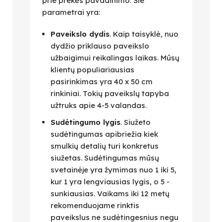
prie prekės pavadinimo. Šie
parametrai yra:
Paveikslo dydis
. Kaip taisyklė, nuo
dydžio priklauso paveikslo
užbaigimui reikalingas laikas. Mūsų
klientų populiariausias
pasirinkimas yra 40 x 50 cm
rinkiniai. Tokių paveikslų tapyba
užtruks apie 4-5 valandas.
Sudėtingumo lygis
. Siužeto
sudėtingumas apibriežia kiek
smulkių detalių turi konkretus
siužetas. Sudėtingumas mūsų
svetainėje yra žymimas nuo 1 iki 5,
kur 1 yra lengviausias lygis, o 5 -
sunkiausias. Vaikams iki 12 metų
rekomenduojame rinktis
paveikslus ne sudėtingesnius negu