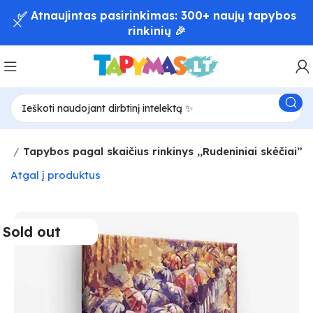
✅ Atnaujintas pasirinkimas: 300+ naujų tapybos
rinkinių 🎉
ūs
Tapybos pagal skaičius rinkinys ,,Rudeniniai skėčiai”
Atgal į produktus
Sold out