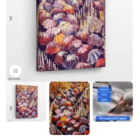
Paspauskite, kad priartinti