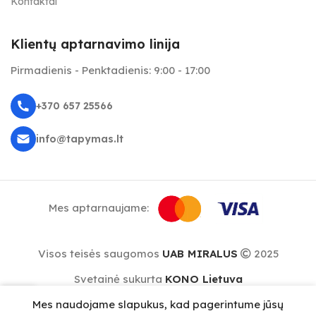
Kontaktai
Klientų aptarnavimo linija
Pirmadienis - Penktadienis: 9:00 - 17:00
+370 657 25566
info@tapymas.lt
Mes aptarnaujame:
Evelina
iš
Kupiškio
ką tik nupirko
TPS "Flamingos saulėlydyje su oro balionais"
už
12,50 €
Visos teisės saugomos
UAB MIRALUS
2025
Sekama realiu laiku: prieš 1 minutę
Svetainė sukurta
KONO Lietuva
0
Mes naudojame slapukus, kad pagerintume jūsų
repšelis
Meniu