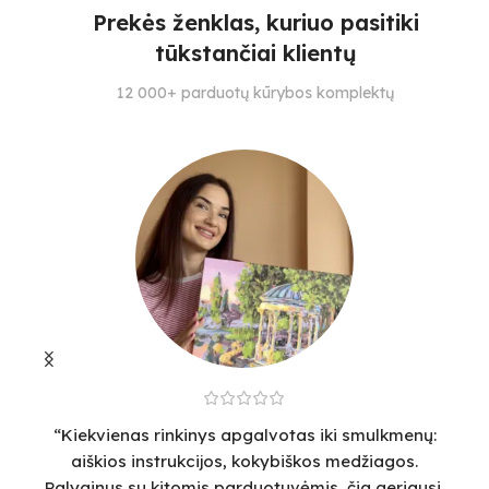
Prekės ženklas, kuriuo pasitiki
25
3
23
tūkstančiai klientų
SUDĖTINGUMO LYGIS
SPALVŲ KIEKIS
S
12 000+ parduotų kūrybos komplektų
3
26
3
“Kiekvienas rinkinys apgalvotas iki smulkmenų:
“
aiškios instrukcijos, kokybiškos medžiagos.
v
Palyginus su kitomis parduotuvėmis, čia geriausi,
sm