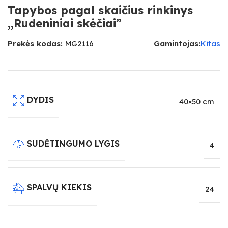
Tapybos pagal skaičius rinkinys
,,Rudeniniai skėčiai”
Prekės kodas:
MG2116
Gamintojas:
Kitas
DYDIS
40×50 cm
SUDĖTINGUMO LYGIS
4
SPALVŲ KIEKIS
24