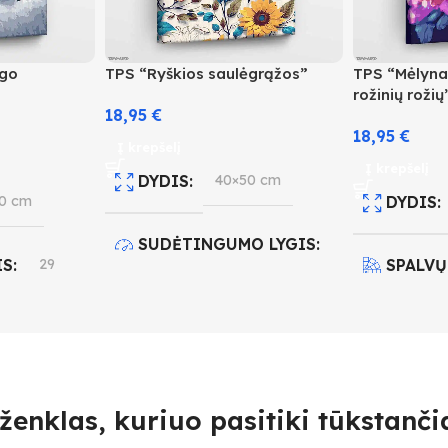
ago
TPS “Ryškios saulėgrąžos”
TPS “Mėlynas
rožinių rožių
18,95
€
18,95
€
Į krepšelį
Į krepšelį
DYDIS
40×50 cm
0 cm
DYDIS
SUDĖTINGUMO LYGIS
IS
29
SPALVŲ
3
O LYGIS
SUDĖT
SPALVŲ KIEKIS
26
4
ženklas, kuriuo pasitiki tūkstančia