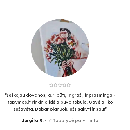
“Ieškojau dovanos, kuri būtų ir graži, ir prasminga –
tapymas.lt rinkinio idėja buvo tobula. Gavėja liko
sužavėta. Dabar planuoju užsisakyti ir sau!”
Jurgita R.
✅ Tapatybė patvirtinta