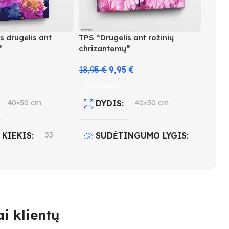
 drugelis ant
TPS “Drugelis ant rožinių
”
chrizantemų”
18,95
€
9,95
€
Į krepšelį
40×50 cm
DYDIS
40×50 cm
 KIEKIS
33
SUDĖTINGUMO LYGIS
4
INGUMO LYGIS
SPALVŲ KIEKIS
28
i klientų