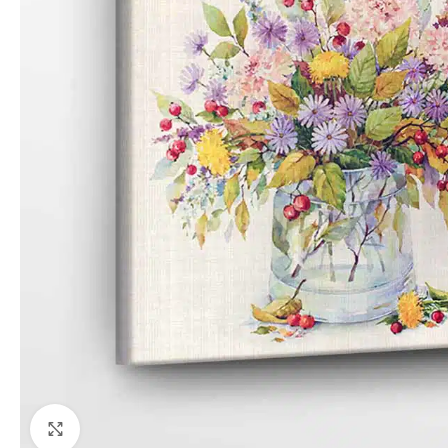
Paspauskite, kad priartinti