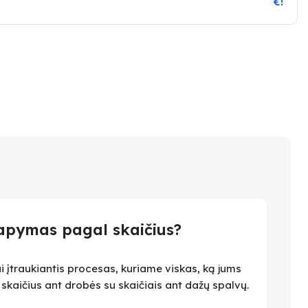
€!
apymas pagal skaičius?
i įtraukiantis procesas, kuriame viskas, ką jums
i skaičius ant drobės su skaičiais ant dažų spalvų.