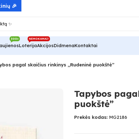
300+
NEMOKAMAI!
aujienos
Loterija
Akcijos
Didmena
Kontaktai
ybos pagal skaičius rinkinys ,,Rudeninė puokštė”
Tapybos pagal 
puokštė”
Prekės kodas:
MG2186