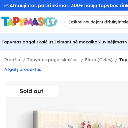
📦 Greitas užsakymų pristatymas – iki 48 val! 🚚
Tapymas pagal skaičius
Deimantinė mozaika
Siuvinėjimas
N
Pradžia
Tapymas pagal skaičius
Flora (Gėlės)
Tap
Atgal į produktus
Sold out