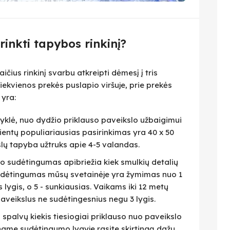
irinkti tapybos rinkinį?
čius rinkinį svarbu atkreipti dėmesį į tris
iekvienos prekės puslapio viršuje, prie prekės
 yra:
isyklė, nuo dydžio priklauso paveikslo užbaigimui
lientų populiariausias pasirinkimas yra 40 x 50
slų tapyba užtruks apie 4-5 valandas.
eto sudėtingumas apibriežia kiek smulkių detalių
 Sudėtingumas mūsų svetainėje yra žymimas nuo 1
as lygis, o 5 - sunkiausias. Vaikams iki 12 metų
veikslus ne sudėtingesnius negu 3 lygis.
i spalvų kiekis tiesiogiai priklauso nuo paveikslo
name sudėtingumo lygyje rasite skirtingą dažų