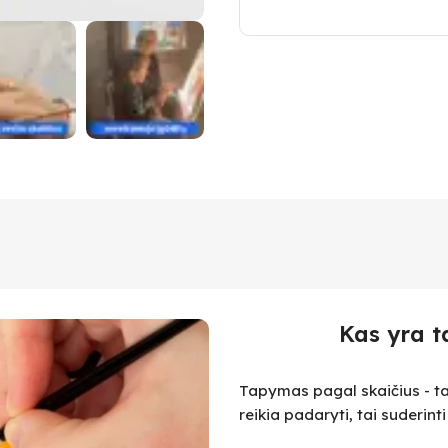
Kas yra t
Tapymas pagal skaičius - ta
reikia padaryti, tai suderint