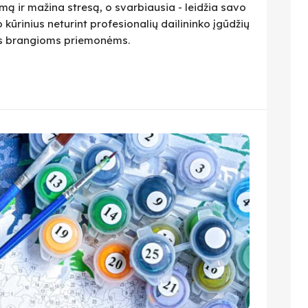
ą ir mažina stresą, o svarbiausia - leidžia savo
 kūrinius neturint profesionalių dailininko įgūdžių
ius brangioms priemonėms.