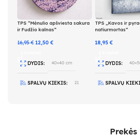
TPS “Mėnulio apšviesta sakura
TPS „Kavos ir pyr
ir Fudžio kalnas”
natiurmortas“
16,95
€
12,50
€
18,95
€
Į krepšelį
Į krepšelį
DYDIS
40×40 cm
DYDIS
40×5
SPALVŲ KIEKIS
21
SPALVŲ KIEK
SUDĖTINGUMO LYGIS
SUDĖTINGUM
3
4
Prekės 