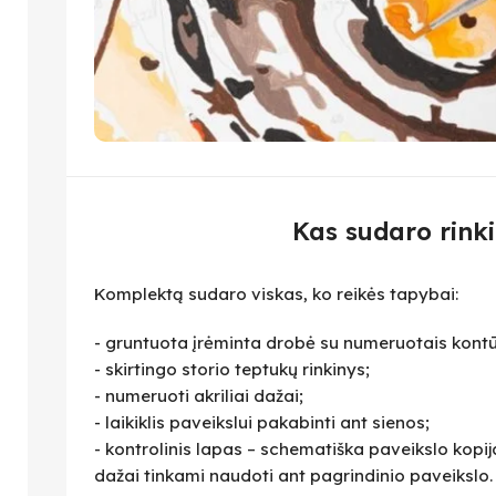
Kas sudaro rinki
Komplektą sudaro viskas, ko reikės tapybai:
- gruntuota įrėminta drobė su numeruotais kontū
- skirtingo storio teptukų rinkinys;
- numeruoti akriliai dažai;
- laikiklis paveikslui pakabinti ant sienos;
- kontrolinis lapas – schematiška paveikslo kopija,
dažai tinkami naudoti ant pagrindinio paveikslo.