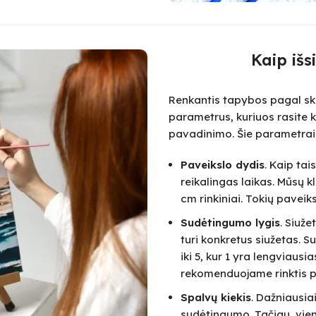
Kaip išs
Renkantis tapybos pagal skai
parametrus, kuriuos rasite k
pavadinimo. Šie parametrai
Paveikslo dydis
. Kaip ta
reikalingas laikas. Mūsų k
cm rinkiniai. Tokių paveik
Sudėtingumo lygis
. Siuž
turi konkretus siužetas.
iki 5, kur 1 yra lengviausi
rekomenduojame rinktis pa
Spalvų kiekis
. Dažniausia
sudėtingumo. Tačiau, vie