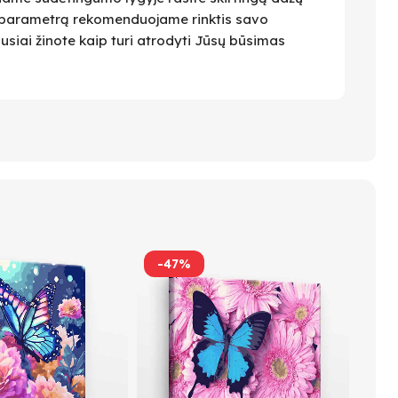
 Šį parametrą rekomenduojame rinktis savo
ausiai žinote kaip turi atrodyti Jūsų būsimas
-47%