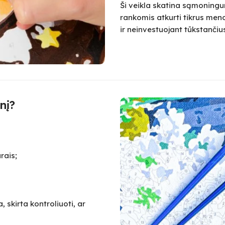
Ši veikla skatina sąmoningum
rankomis atkurti tikrus meno
ir neinvestuojant tūkstanč
nį?
rais;
 skirta kontroliuoti, ar