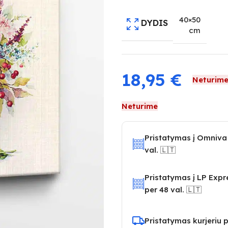
40×50
DYDIS
cm
18,95
€
Neturim
Neturime
Pristatymas į Omniva
val. 🇱🇹
Pristatymas į LP Exp
per 48 val. 🇱🇹
Pristatymas kurjeriu p