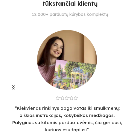
tūkstančiai klientų
SUDĖTINGUMO LYGIS
SPALVŲ KIEKIS
S
12 000+ parduotų kūrybos komplektų
3
26
3
“Kiekvienas rinkinys apgalvotas iki smulkmenų:
“
aiškios instrukcijos, kokybiškos medžiagos.
v
Palyginus su kitomis parduotuvėmis, čia geriausi,
sm
kuriuos esu tapiusi”