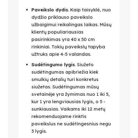
Paveikslo dydis
. Kaip taisyklė, nuo
dydžio priklauso paveikslo
užbaigimui reikalingas laikas. Mūsų
klientų populiariausias
pasirinkimas yra 40 x 50 cm
rinkiniai. Tokių paveikslų tapyba
užtruks apie 4-5 valandas.
Sudėtingumo lygis
. Siužeto
sudėtingumas apibriežia kiek
smulkių detalių turi konkretus
siužetas. Sudėtingumas mūsų
svetainėje yra žymimas nuo 1 iki 5,
kur 1 yra lengviausias lygis, o 5 -
sunkiausias. Vaikams iki 12 metų
rekomenduojame rinktis
paveikslus ne sudėtingesnius negu
3 lygis.