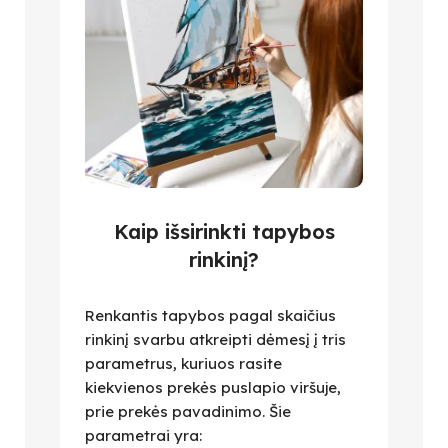
Kaip išsirinkti tapybos
rinkinį?
Renkantis tapybos pagal skaičius
rinkinį svarbu atkreipti dėmesį į tris
parametrus, kuriuos rasite
kiekvienos prekės puslapio viršuje,
prie prekės pavadinimo. Šie
parametrai yra: