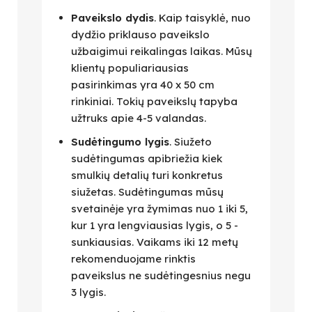
Paveikslo dydis
. Kaip taisyklė, nuo
dydžio priklauso paveikslo
užbaigimui reikalingas laikas. Mūsų
klientų populiariausias
pasirinkimas yra 40 x 50 cm
rinkiniai. Tokių paveikslų tapyba
užtruks apie 4-5 valandas.
Sudėtingumo lygis
. Siužeto
sudėtingumas apibriežia kiek
smulkių detalių turi konkretus
siužetas. Sudėtingumas mūsų
svetainėje yra žymimas nuo 1 iki 5,
kur 1 yra lengviausias lygis, o 5 -
sunkiausias. Vaikams iki 12 metų
rekomenduojame rinktis
paveikslus ne sudėtingesnius negu
3 lygis.