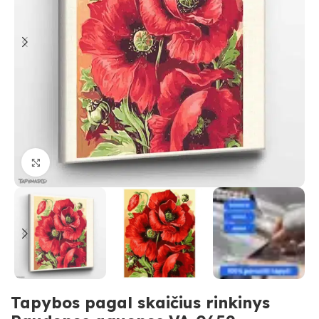
Paspauskite, kad priartinti
Tapybos pagal skaičius rinkinys