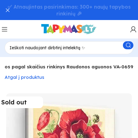
📦 Greitas užsakymų pristatymas – iki 48 val! 🚚
ybos pagal skaičius rinkinys Raudonos aguonos VA-0659
Atgal į produktus
Sold out