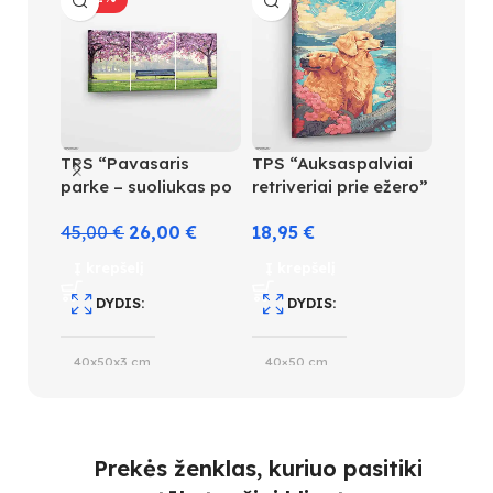
TPS “Pavasaris
TPS “Auksaspalviai
TPS “
parke – suoliukas po
retriveriai prie ežero”
raudo
sakura žiedais”
lauke
45,00
€
26,00
€
18,95
€
16,95
Į krepšelį
Į krepšelį
Į kre
DYDIS
DYDIS
D
40x50x3 cm
40×50 cm
40×4
SPALVŲ KIEKIS
SPALVŲ KIEKIS
S
Prekės ženklas, kuriuo pasitiki
36
28
26