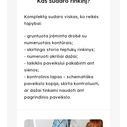
Kas sudaro rinkinį?
Komplektą sudaro viskas, ko reikės
tapybai:
- gruntuota įrėminta drobė su
numeruotais kontūrais;
- skirtingo storio teptukų rinkinys;
- numeruoti akriliai dažai;
- laikiklis paveikslui pakabinti ant
sienos;
- kontrolinis lapas – schematiška
paveikslo kopija, skirta kontroliuoti,
ar dažai tinkami naudoti ant
pagrindinio paveikslo.