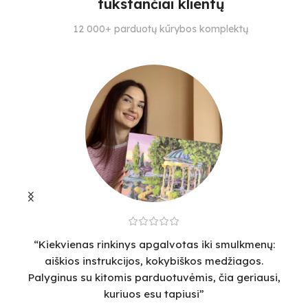
tūkstančiai klientų
SUDĖTINGUMO LYGIS
SUDĖTINGUMO LYGIS
S
12 000+ parduotų kūrybos komplektų
5
4
3
“Kiekvienas rinkinys apgalvotas iki smulkmenų:
“
aiškios instrukcijos, kokybiškos medžiagos.
v
Palyginus su kitomis parduotuvėmis, čia geriausi,
sm
kuriuos esu tapiusi”