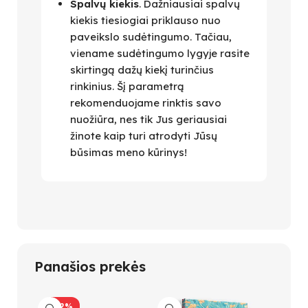
Spalvų kiekis
. Dažniausiai spalvų
kiekis tiesiogiai priklauso nuo
paveikslo sudėtingumo. Tačiau,
viename sudėtingumo lygyje rasite
skirtingą dažų kiekį turinčius
rinkinius. Šį parametrą
rekomenduojame rinktis savo
nuožiūra, nes tik Jus geriausiai
žinote kaip turi atrodyti Jūsų
būsimas meno kūrinys!
Panašios prekės
-42%
-26