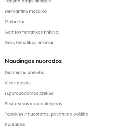
Tapyba pagal skaičius
Deimantinė mozaika
Molbertai
Gamtos tematikos rinkiniai
Gėlių tematikos rinkiniai
Naudingos nuorodos
Didmeninė prekyba
Visos prekės
Išparduodamos prekės
Pristatymas ir apmokėjimas
Taisyklės ir nuostatos, privatumo politika
Kontaktai