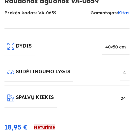
Raudonos aguonos VA-0659
Prekės kodas:
VA-0659
Gamintojas:
Kitas
DYDIS
40×50 cm
SUDĖTINGUMO LYGIS
4
SPALVŲ KIEKIS
24
18,95
€
Neturime