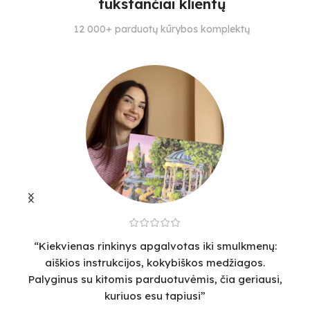
tūkstančiai klientų
SUDĖTINGUMO LYGIS
SPALVŲ KIEKIS
S
12 000+ parduotų kūrybos komplektų
4
28
2
“Kiekvienas rinkinys apgalvotas iki smulkmenų:
“
aiškios instrukcijos, kokybiškos medžiagos.
v
Palyginus su kitomis parduotuvėmis, čia geriausi,
sm
kuriuos esu tapiusi”