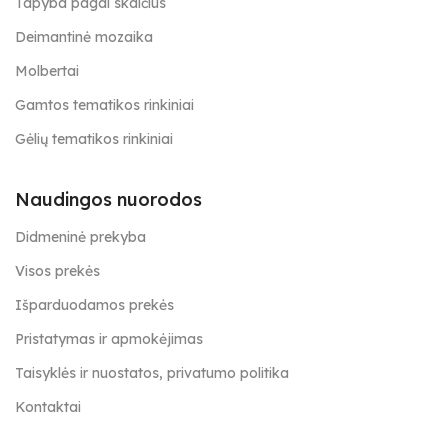
Tapyba pagal skaičius
Deimantinė mozaika
Molbertai
Gamtos tematikos rinkiniai
Gėlių tematikos rinkiniai
Naudingos nuorodos
Didmeninė prekyba
Visos prekės
Išparduodamos prekės
Pristatymas ir apmokėjimas
Taisyklės ir nuostatos, privatumo politika
Kontaktai