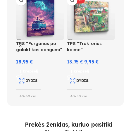
TPS “Furgonas po
TPS “Traktorius
TPS 
galaktikos dangumi”
kaime”
lėktuv
18,95
€
18,95
€
9,95
€
9,95
Į krepšelį
Į krepšelį
Į kre
DYDIS
DYDIS
D
40×50 cm
40×50 cm
20×3
SPALVŲ KIEKIS
SUDĖTINGUMO LYGIS
S
Prekės ženklas, kuriuo pasitiki
28
4
12