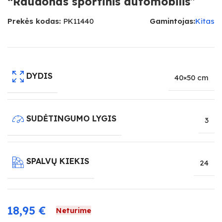
“Raudonas sportinis automobilis”
Prekės kodas:
PK11440
Gamintojas:
Kitas
DYDIS
40×50 cm
SUDĖTINGUMO LYGIS
3
SPALVŲ KIEKIS
24
18,95
€
Neturime