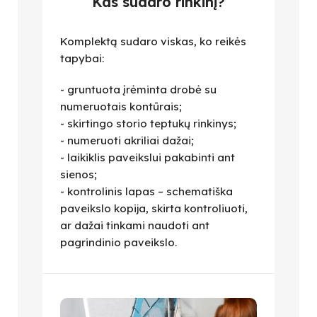
Kas sudaro rinkinį?
Komplektą sudaro viskas, ko reikės
tapybai:
- gruntuota įrėminta drobė su
numeruotais kontūrais;
- skirtingo storio teptukų rinkinys;
- numeruoti akriliai dažai;
- laikiklis paveikslui pakabinti ant
sienos;
- kontrolinis lapas – schematiška
paveikslo kopija, skirta kontroliuoti,
ar dažai tinkami naudoti ant
pagrindinio paveikslo.