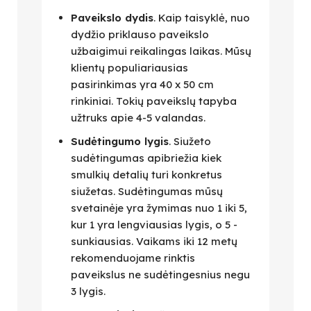
Paveikslo dydis
. Kaip taisyklė, nuo
dydžio priklauso paveikslo
užbaigimui reikalingas laikas. Mūsų
klientų populiariausias
pasirinkimas yra 40 x 50 cm
rinkiniai. Tokių paveikslų tapyba
užtruks apie 4-5 valandas.
Sudėtingumo lygis
. Siužeto
sudėtingumas apibriežia kiek
smulkių detalių turi konkretus
siužetas. Sudėtingumas mūsų
svetainėje yra žymimas nuo 1 iki 5,
kur 1 yra lengviausias lygis, o 5 -
sunkiausias. Vaikams iki 12 metų
rekomenduojame rinktis
paveikslus ne sudėtingesnius negu
3 lygis.