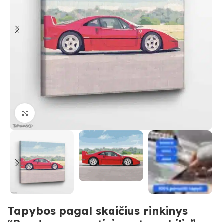
Paspauskite, kad priartinti
Tapybos pagal skaičius rinkinys