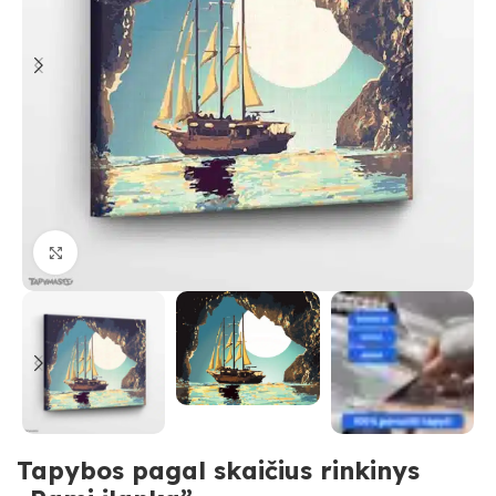
Paspauskite, kad priartinti
Tapybos pagal skaičius rinkinys