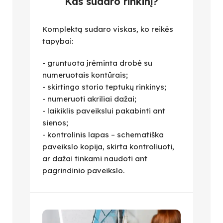
Kas sudaro rinkinį?
Komplektą sudaro viskas, ko reikės
tapybai:
- gruntuota įrėminta drobė su
numeruotais kontūrais;
- skirtingo storio teptukų rinkinys;
- numeruoti akriliai dažai;
- laikiklis paveikslui pakabinti ant
sienos;
- kontrolinis lapas – schematiška
paveikslo kopija, skirta kontroliuoti,
ar dažai tinkami naudoti ant
pagrindinio paveikslo.