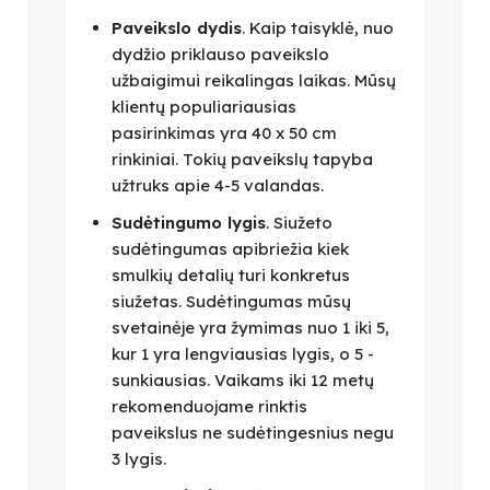
Paveikslo dydis
. Kaip taisyklė, nuo
dydžio priklauso paveikslo
užbaigimui reikalingas laikas. Mūsų
klientų populiariausias
pasirinkimas yra 40 x 50 cm
rinkiniai. Tokių paveikslų tapyba
užtruks apie 4-5 valandas.
Sudėtingumo lygis
. Siužeto
sudėtingumas apibriežia kiek
smulkių detalių turi konkretus
siužetas. Sudėtingumas mūsų
svetainėje yra žymimas nuo 1 iki 5,
kur 1 yra lengviausias lygis, o 5 -
sunkiausias. Vaikams iki 12 metų
rekomenduojame rinktis
paveikslus ne sudėtingesnius negu
3 lygis.