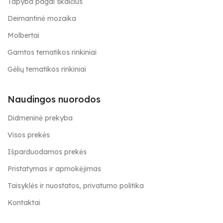
Tapyba pagal skaičius
Deimantinė mozaika
Molbertai
Gamtos tematikos rinkiniai
Gėlių tematikos rinkiniai
Naudingos nuorodos
Didmeninė prekyba
Visos prekės
Išparduodamos prekės
Pristatymas ir apmokėjimas
Taisyklės ir nuostatos, privatumo politika
Kontaktai