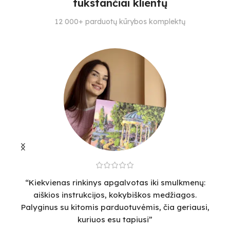
tūkstančiai klientų
SUDĖTINGUMO LYGIS
SPALVŲ KIEKIS
S
12 000+ parduotų kūrybos komplektų
3
30
3
“Kiekvienas rinkinys apgalvotas iki smulkmenų:
“
aiškios instrukcijos, kokybiškos medžiagos.
v
Palyginus su kitomis parduotuvėmis, čia geriausi,
sm
kuriuos esu tapiusi”