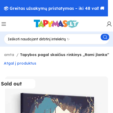
📦 Greitas užsakymų pristatymas – iki 48 val! 🚚
Gamta
Tapybos pagal skaičius rinkinys ,,Rami įlanka”
Atgal į produktus
Sold out