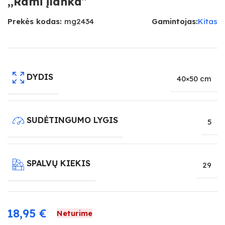
,,Rami įlanka”
Prekės kodas:
mg2434
Gamintojas:
Kitas
DYDIS
40×50 cm
SUDĖTINGUMO LYGIS
5
SPALVŲ KIEKIS
29
18,95
€
Neturime