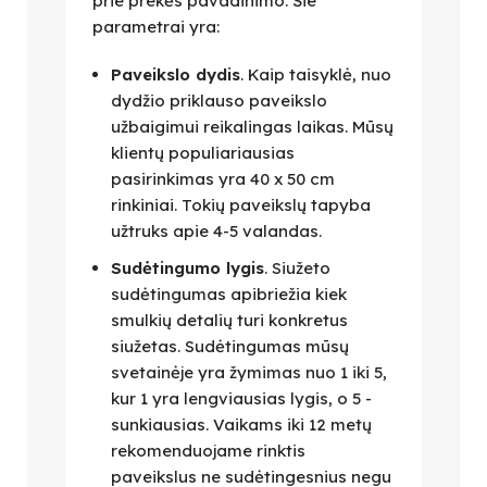
prie prekės pavadinimo. Šie
parametrai yra:
Paveikslo dydis
. Kaip taisyklė, nuo
dydžio priklauso paveikslo
užbaigimui reikalingas laikas. Mūsų
klientų populiariausias
pasirinkimas yra 40 x 50 cm
rinkiniai. Tokių paveikslų tapyba
užtruks apie 4-5 valandas.
Sudėtingumo lygis
. Siužeto
sudėtingumas apibriežia kiek
smulkių detalių turi konkretus
siužetas. Sudėtingumas mūsų
svetainėje yra žymimas nuo 1 iki 5,
kur 1 yra lengviausias lygis, o 5 -
sunkiausias. Vaikams iki 12 metų
rekomenduojame rinktis
paveikslus ne sudėtingesnius negu