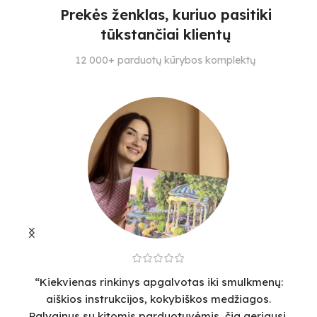
4
3
Prekės ženklas, kuriuo pasitiki
29
tūkstančiai klientų
SPALVŲ KIEKIS
SPALVŲ KIEKIS
S
12 000+ parduotų kūrybos komplektų
28
19
4
“Kiekvienas rinkinys apgalvotas iki smulkmenų:
“
aiškios instrukcijos, kokybiškos medžiagos.
v
Palyginus su kitomis parduotuvėmis, čia geriausi,
sm