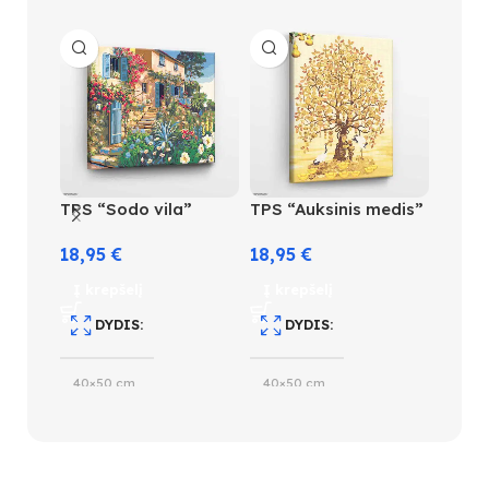
TPS “Sodo vila”
TPS “Auksinis medis”
TPS “
rožių
18,95
€
18,95
€
18,9
Į krepšelį
Į krepšelį
Į kre
DYDIS
DYDIS
D
40×50 cm
40×50 cm
40×5
SUDĖTINGUMO LYGIS
SUDĖTINGUMO LYGIS
S