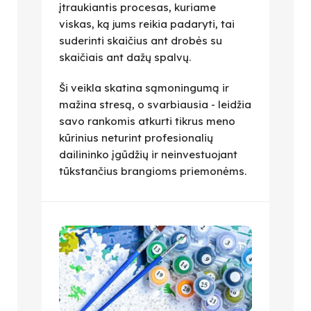
įtraukiantis procesas, kuriame
viskas, ką jums reikia padaryti, tai
suderinti skaičius ant drobės su
skaičiais ant dažų spalvų.
Ši veikla skatina sąmoningumą ir
mažina stresą, o svarbiausia - leidžia
savo rankomis atkurti tikrus meno
kūrinius neturint profesionalių
dailininko įgūdžių ir neinvestuojant
tūkstančius brangioms priemonėms.