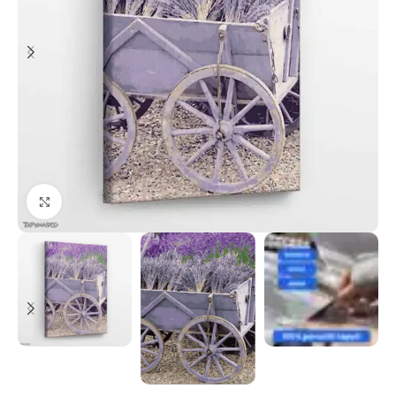
Paspauskite, kad priartinti