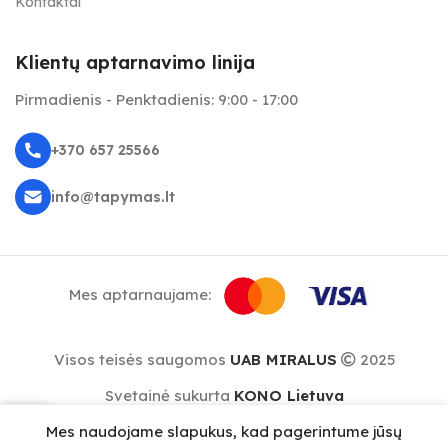
Kontaktai
Klientų aptarnavimo linija
Pirmadienis - Penktadienis: 9:00 - 17:00
+370 657 25566
info@tapymas.lt
Mes aptarnaujame:
Visos teisės saugomos
UAB MIRALUS
2025
Svetainė sukurta
KONO Lietuva
0
Mes naudojame slapukus, kad pagerintume jūsų
repšelis
Meniu