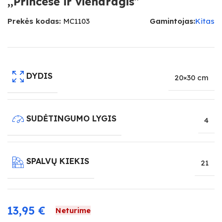
,,Princesė ir vienaragis”
Prekės kodas:
MC1103
Gamintojas:
Kitas
DYDIS
20×30 cm
SUDĖTINGUMO LYGIS
4
SPALVŲ KIEKIS
21
13,95
€
Neturime