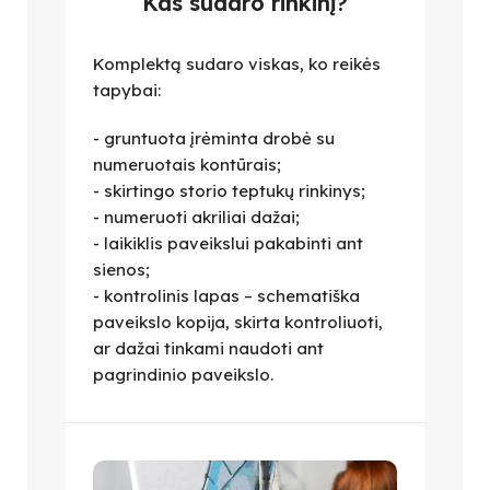
Kas sudaro rinkinį?
Komplektą sudaro viskas, ko reikės
tapybai:
- gruntuota įrėminta drobė su
numeruotais kontūrais;
- skirtingo storio teptukų rinkinys;
- numeruoti akriliai dažai;
- laikiklis paveikslui pakabinti ant
sienos;
- kontrolinis lapas – schematiška
paveikslo kopija, skirta kontroliuoti,
ar dažai tinkami naudoti ant
pagrindinio paveikslo.