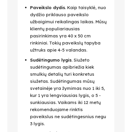
Paveikslo dydis
. Kaip taisyklė, nuo
dydžio priklauso paveikslo
užbaigimui reikalingas laikas. Mūsų
klientų populiariausias
pasirinkimas yra 40 x 50 cm
rinkiniai. Tokių paveikslų tapyba
užtruks apie 4-5 valandas.
Sudėtingumo lygis
. Siužeto
sudėtingumas apibriežia kiek
smulkių detalių turi konkretus
siužetas. Sudėtingumas mūsų
svetainėje yra žymimas nuo 1 iki 5,
kur 1 yra lengviausias lygis, o 5 -
sunkiausias. Vaikams iki 12 metų
rekomenduojame rinktis
paveikslus ne sudėtingesnius negu
3 lygis.