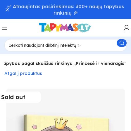
📦 Greitas užsakymų pristatymas – iki 48 val! 🚚
Tapybos pagal skaičius rinkinys ,,Princesė ir vienaragis”
Atgal į produktus
Sold out