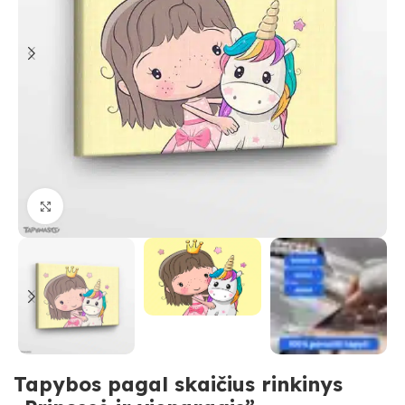
Paspauskite, kad priartinti
Tapybos pagal skaičius rinkinys