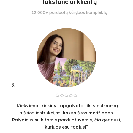
tūkstančiai klientų
SPALVŲ KIEKIS
SPALVŲ KIEKIS
S
12 000+ parduotų kūrybos komplektų
24
12
23
“Kiekvienas rinkinys apgalvotas iki smulkmenų:
“
aiškios instrukcijos, kokybiškos medžiagos.
v
Palyginus su kitomis parduotuvėmis, čia geriausi,
sm
kuriuos esu tapiusi”