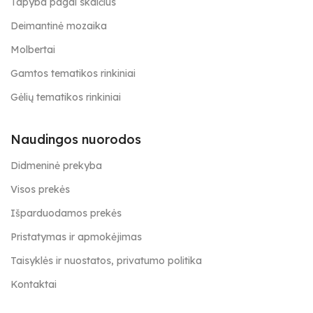
Tapyba pagal skaičius
Deimantinė mozaika
Molbertai
Gamtos tematikos rinkiniai
Gėlių tematikos rinkiniai
Naudingos nuorodos
Didmeninė prekyba
Visos prekės
Išparduodamos prekės
Pristatymas ir apmokėjimas
Taisyklės ir nuostatos, privatumo politika
Kontaktai