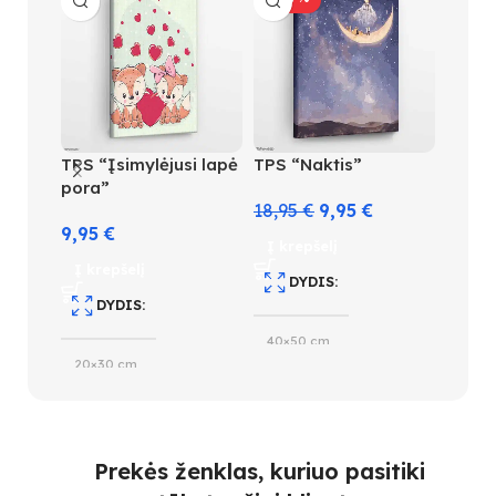
TPS “Įsimylėjusi lapė
TPS “Naktis”
TPS “
pora”
ir dru
18,95
€
9,95
€
9,95
€
18,9
Į krepšelį
Į krepšelį
Į kre
DYDIS
DYDIS
D
40×50 cm
20×30 cm
40×5
SUDĖTINGUMO LYGIS
SUDĖTINGUMO LYGIS
S
3
Prekės ženklas, kuriuo pasitiki
2
3