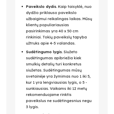
Paveikslo dydis
. Kaip taisyklė, nuo
dydžio priklauso paveikslo
užbaigimui reikalingas laikas. Mūsų
klientų populiariausias
pasirinkimas yra 40 x 50 cm
rinkiniai. Tokių paveikslų tapyba
užtruks apie 4-5 valandas.
Sudėtingumo lygis
. Siužeto
sudėtingumas apibriežia kiek
smulkių detalių turi konkretus
siužetas. Sudėtingumas mūsų
svetainėje yra žymimas nuo 1 iki 5,
kur 1 yra lengviausias lygis, o 5 -
sunkiausias. Vaikams iki 12 metų
rekomenduojame rinktis
paveikslus ne sudėtingesnius negu
3 lygis.