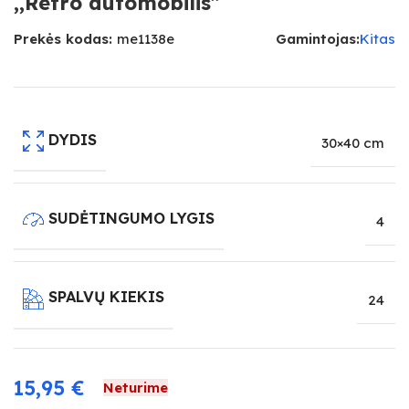
,,Retro automobilis”
Prekės kodas:
me1138e
Gamintojas:
Kitas
DYDIS
30×40 cm
SUDĖTINGUMO LYGIS
4
SPALVŲ KIEKIS
24
15,95
€
Neturime