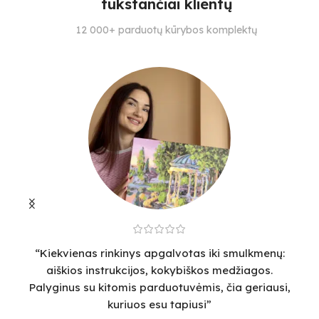
tūkstančiai klientų
SPALVŲ KIEKIS
SPALVŲ KIEKIS
S
12 000+ parduotų kūrybos komplektų
29
19
15
“Kiekvienas rinkinys apgalvotas iki smulkmenų:
“
aiškios instrukcijos, kokybiškos medžiagos.
v
Palyginus su kitomis parduotuvėmis, čia geriausi,
sm
kuriuos esu tapiusi”