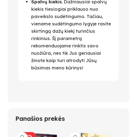
Spalvų kiekis
. Dažniausiai spalvų
kiekis tiesiogiai priklauso nuo
paveikslo sudėtingumo. Tačiau,
viename sudėtingumo lygyje rasite
skirtingą dažų kiekį turinčius
rinkinius. Šį parametrą
rekomenduojame rinktis savo
nuožiūra, nes tik Jus geriausiai
žinote kaip turi atrodyti Jūsų
būsimas meno kūrinys!
Panašios prekės
-42%
-47