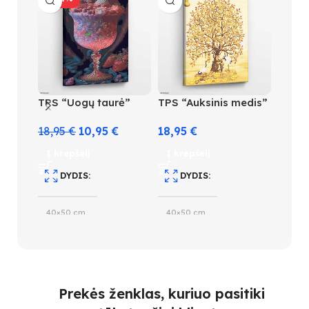
TPS “Uogų taurė”
TPS “Auksinis medis”
TPS “
laikro
18,95
€
10,95
€
18,95
€
18,95
Į krepšelį
Į krepšelį
Į kre
DYDIS
DYDIS
D
40×50 cm
40×50 cm
40×5
SUDĖTINGUMO LYGIS
SUDĖTINGUMO LYGIS
S
4
3
Prekės ženklas, kuriuo pasitiki
3