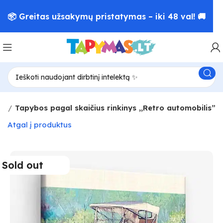
📦 Greitas užsakymų pristatymas – iki 48 val! 🚚
us
Tapybos pagal skaičius rinkinys ,,Retro automobilis”
Atgal į produktus
Sold out