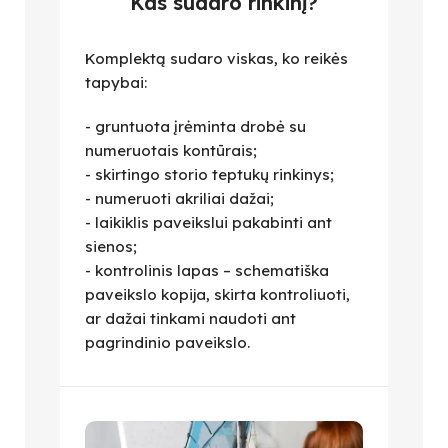
Kas sudaro rinkinį?
Komplektą sudaro viskas, ko reikės
tapybai:
- gruntuota įrėminta drobė su
numeruotais kontūrais;
- skirtingo storio teptukų rinkinys;
- numeruoti akriliai dažai;
- laikiklis paveikslui pakabinti ant
sienos;
- kontrolinis lapas – schematiška
paveikslo kopija, skirta kontroliuoti,
ar dažai tinkami naudoti ant
pagrindinio paveikslo.