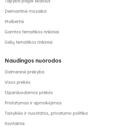
Tapyba pagal skaičius
Deimantinė mozaika
Molbertai
Gamtos tematikos rinkiniai
Gėlių tematikos rinkiniai
Naudingos nuorodos
Didmeninė prekyba
Visos prekės
Išparduodamos prekės
Pristatymas ir apmokėjimas
Taisyklės ir nuostatos, privatumo politika
Kontaktai