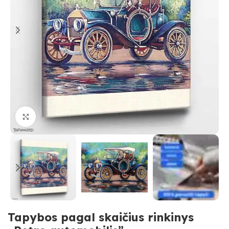
Paspauskite, kad priartinti
Tapybos pagal skaičius rinkinys