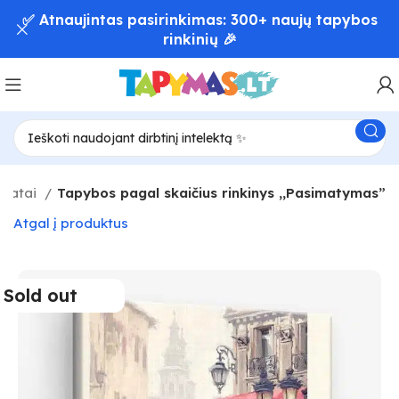
✅ Atnaujintas pasirinkimas: 300+ naujų tapybos
rinkinių 🎉
astatai
Tapybos pagal skaičius rinkinys ,,Pasimatymas”
Atgal į produktus
Sold out