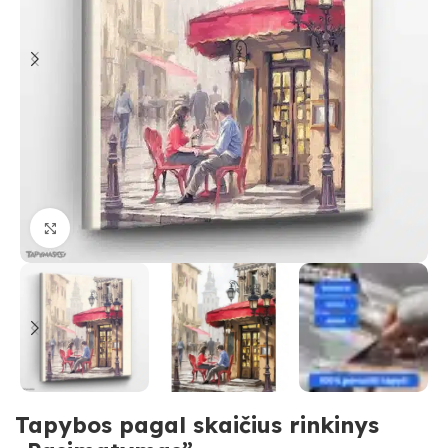
Paspauskite, kad priartinti
Tapybos pagal skaičius rinkinys