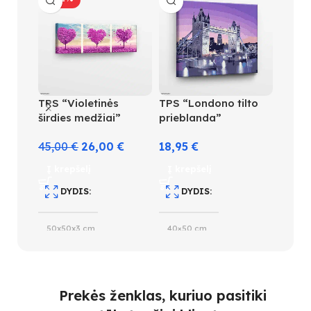
TPS “Violetinės
TPS “Londono tilto
TPS “
širdies medžiai”
prieblanda”
aikšt
45,00
€
26,00
€
18,95
€
18,95
Į krepšelį
Į krepšelį
Į kre
DYDIS
DYDIS
D
50x50x3 cm
40×50 cm
40×5
SUDĖTINGUMO LYGIS
SUDĖTINGUMO LYGIS
S
Prekės ženklas, kuriuo pasitiki
5
4
3