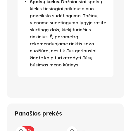
Spalvų kiekis
. Dažniausiai spalvų
kiekis tiesiogiai priklauso nuo
paveikslo sudėtingumo. Tačiau,
viename sudėtingumo lygyje rasite
skirtingą dažų kiekį turinčius
rinkinius. Šį parametrą
rekomenduojame rinktis savo
nuožiūra, nes tik Jus geriausiai
žinote kaip turi atrodyti Jūsų
būsimas meno kūrinys!
Panašios prekės
-42%
-47