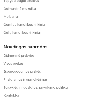
Tapyba pagal skaičius
Deimantinė mozaika
Molbertai
Gamtos tematikos rinkiniai
Gėlių tematikos rinkiniai
Naudingos nuorodos
Didmeninė prekyba
Visos prekės
Išparduodamos prekės
Pristatymas ir apmokėjimas
Taisyklės ir nuostatos, privatumo politika
Kontaktai