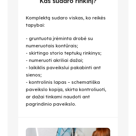
Kas sudaro rinkinį?
Komplektą sudaro viskas, ko reikės
tapybai:
- gruntuota įrėminta drobė su
numeruotais kontūrais;
- skirtingo storio teptukų rinkinys;
- numeruoti akriliai dažai;
- laikiklis paveikslui pakabinti ant
sienos;
- kontrolinis lapas – schematiška
paveikslo kopija, skirta kontroliuoti,
ar dažai tinkami naudoti ant
pagrindinio paveikslo.