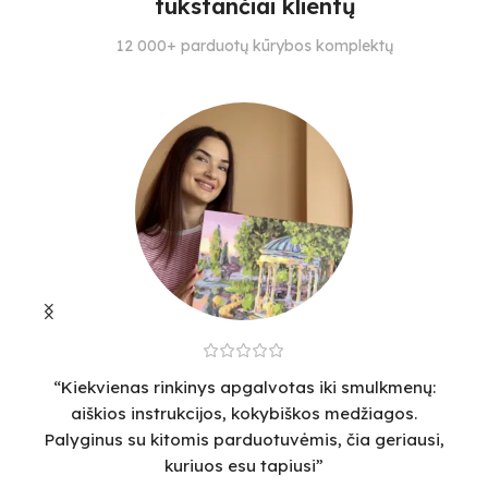
tūkstančiai klientų
SPALVŲ KIEKIS
SPALVŲ KIEKIS
S
12 000+ parduotų kūrybos komplektų
35
28
27
“Kiekvienas rinkinys apgalvotas iki smulkmenų:
“
aiškios instrukcijos, kokybiškos medžiagos.
v
Palyginus su kitomis parduotuvėmis, čia geriausi,
sm
kuriuos esu tapiusi”