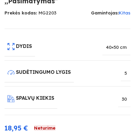
,,Pasimatymas”
Prekės kodas:
MG2203
Gamintojas:
Kitas
DYDIS
40×50 cm
SUDĖTINGUMO LYGIS
5
SPALVŲ KIEKIS
30
18,95
€
Neturime