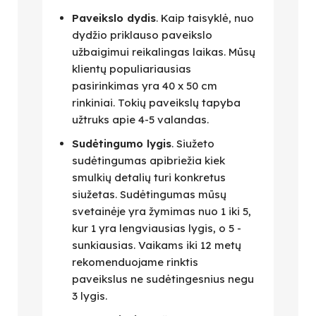
Paveikslo dydis
. Kaip taisyklė, nuo
dydžio priklauso paveikslo
užbaigimui reikalingas laikas. Mūsų
klientų populiariausias
pasirinkimas yra 40 x 50 cm
rinkiniai. Tokių paveikslų tapyba
užtruks apie 4-5 valandas.
Sudėtingumo lygis
. Siužeto
sudėtingumas apibriežia kiek
smulkių detalių turi konkretus
siužetas. Sudėtingumas mūsų
svetainėje yra žymimas nuo 1 iki 5,
kur 1 yra lengviausias lygis, o 5 -
sunkiausias. Vaikams iki 12 metų
rekomenduojame rinktis
paveikslus ne sudėtingesnius negu
3 lygis.