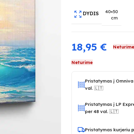
40×50
DYDIS
cm
18,95
€
Neturim
Neturime
Pristatymas į Omniva
val. 🇱🇹
Pristatymas į LP Exp
per 48 val. 🇱🇹
Pristatymas kurjeriu p