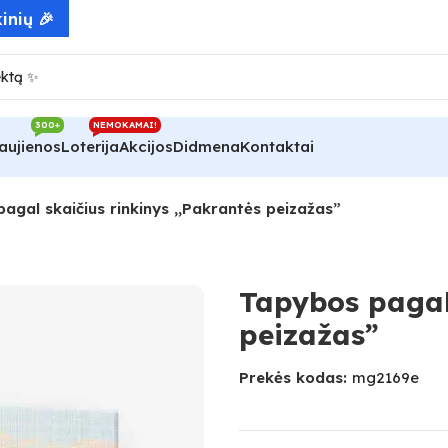
300+
NEMOKAMAI!
aujienos
Loterija
Akcijos
Didmena
Kontaktai
agal skaičius rinkinys ,,Pakrantės peizažas”
Tapybos pagal 
peizažas”
Prekės kodas:
mg2169e