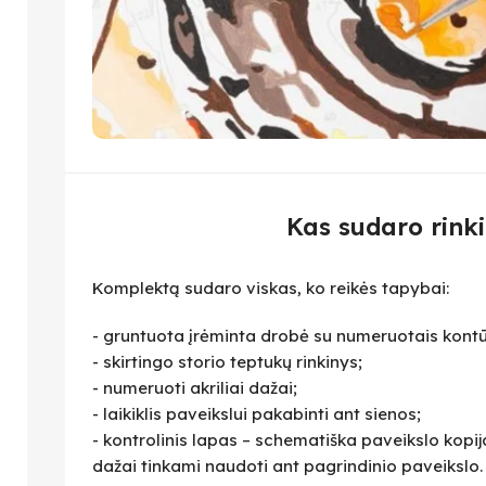
Kas sudaro rinki
Komplektą sudaro viskas, ko reikės tapybai:
- gruntuota įrėminta drobė su numeruotais kontū
- skirtingo storio teptukų rinkinys;
- numeruoti akriliai dažai;
- laikiklis paveikslui pakabinti ant sienos;
- kontrolinis lapas – schematiška paveikslo kopija,
dažai tinkami naudoti ant pagrindinio paveikslo.