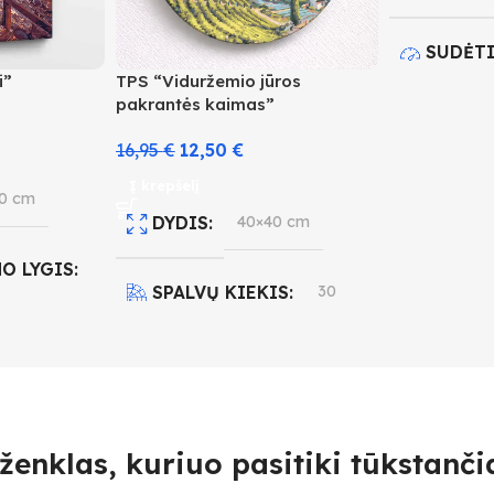
SUDĖT
i”
TPS “Viduržemio jūros
pakrantės kaimas”
2
16,95
€
12,50
€
SPALVŲ
Į krepšelį
0 cm
DYDIS
40×40 cm
O LYGIS
SPALVŲ KIEKIS
30
SUDĖTINGUMO LYGIS
IS
29
4
ženklas, kuriuo pasitiki tūkstančia