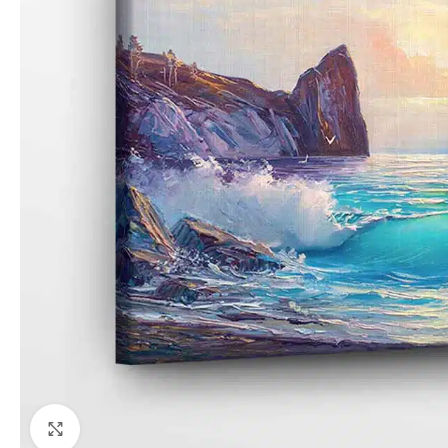
Paspauskite, kad priartinti