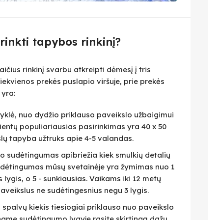
irinkti tapybos rinkinį?
čius rinkinį svarbu atkreipti dėmesį į tris
iekvienos prekės puslapio viršuje, prie prekės
 yra:
isyklė, nuo dydžio priklauso paveikslo užbaigimui
lientų populiariausias pasirinkimas yra 40 x 50
slų tapyba užtruks apie 4-5 valandas.
eto sudėtingumas apibriežia kiek smulkių detalių
 Sudėtingumas mūsų svetainėje yra žymimas nuo 1
as lygis, o 5 - sunkiausias. Vaikams iki 12 metų
veikslus ne sudėtingesnius negu 3 lygis.
i spalvų kiekis tiesiogiai priklauso nuo paveikslo
name sudėtingumo lygyje rasite skirtingą dažų