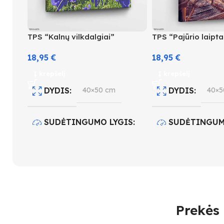
TPS “Kalnų vilkdalgiai”
TPS “Pajūrio laipta
18,95
€
18,95
€
Į krepšelį
Į krepšelį
DYDIS
40×50 cm
DYDIS
40×5
SUDĖTINGUMO LYGIS
SUDĖTINGUM
3
4
SPALVŲ KIEKIS
27
SPALVŲ KIEK
Prekės 