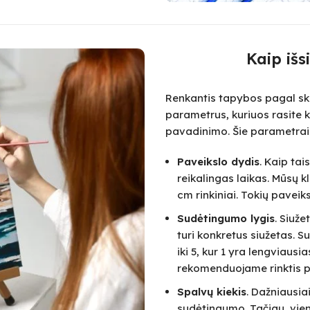
Kaip išs
Renkantis tapybos pagal skai
parametrus, kuriuos rasite k
pavadinimo. Šie parametrai
Paveikslo dydis
. Kaip ta
reikalingas laikas. Mūsų k
cm rinkiniai. Tokių paveik
Sudėtingumo lygis
. Siuž
turi konkretus siužetas.
iki 5, kur 1 yra lengviausi
rekomenduojame rinktis pa
Spalvų kiekis
. Dažniausia
sudėtingumo. Tačiau, vie