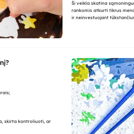
Ši veikla skatina sąmoningum
rankomis atkurti tikrus meno
ir neinvestuojant tūkstanč
nį?
rais;
 skirta kontroliuoti, ar