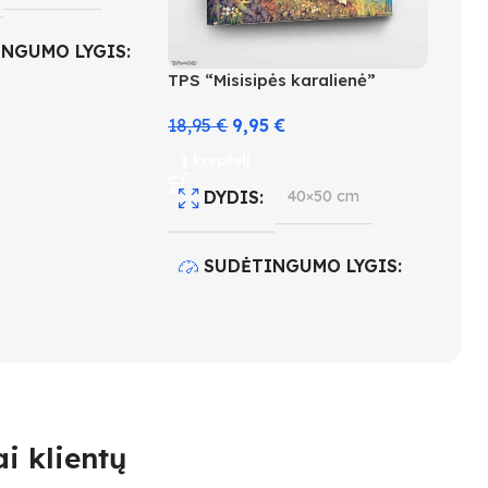
INGUMO LYGIS
TPS “Misisipės karalienė”
18,95
€
9,95
€
Į krepšelį
 KIEKIS
17
DYDIS
40×50 cm
SUDĖTINGUMO LYGIS
3
SPALVŲ KIEKIS
27
i klientų