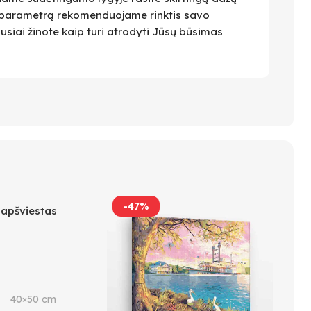
 Šį parametrą rekomenduojame rinktis savo
ausiai žinote kaip turi atrodyti Jūsų būsimas
-47%
 apšviestas
40×50 cm