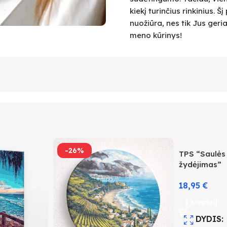
kiekį turinčius rinkinius.
nuožiūra, nes tik Jus geri
meno kūrinys!
-26%
TPS “Saulės
žydėjimas”
18,95
€
Į krepšelį
DYDIS