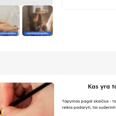
Kas yra t
Tapymas pagal skaičius - ta
reikia padaryti, tai suderint