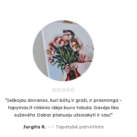
“Ieškojau dovanos, kuri būtų ir graži, ir prasminga –
tapymas.lt rinkinio idėja buvo tobula. Gavėja liko
sužavėta. Dabar planuoju užsisakyti ir sau!”
Jurgita R.
✅ Tapatybė patvirtinta