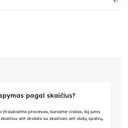
€!
apymas pagal skaičius?
i įtraukiantis procesas, kuriame viskas, ką jums
i skaičius ant drobės su skaičiais ant dažų spalvų.