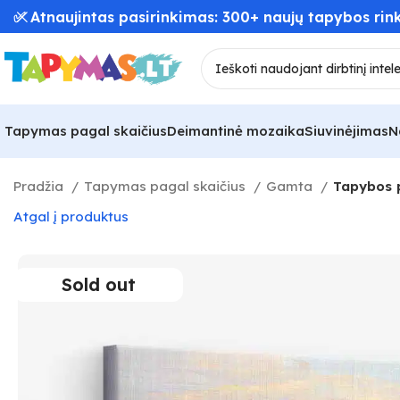
📦 Greitas užsakymų pristatymas – iki 48 val! 🚚
Tapymas pagal skaičius
Deimantinė mozaika
Siuvinėjimas
N
Pradžia
Tapymas pagal skaičius
Gamta
Tapybos p
Atgal į produktus
Sold out