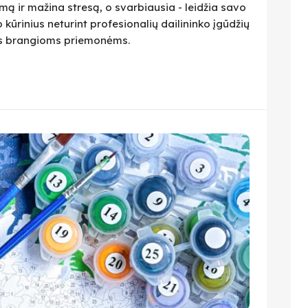
ą ir mažina stresą, o svarbiausia - leidžia savo
 kūrinius neturint profesionalių dailininko įgūdžių
ius brangioms priemonėms.