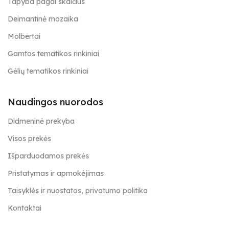
Tapyba pagal skaičius
Deimantinė mozaika
Molbertai
Gamtos tematikos rinkiniai
Gėlių tematikos rinkiniai
Naudingos nuorodos
Didmeninė prekyba
Visos prekės
Išparduodamos prekės
Pristatymas ir apmokėjimas
Taisyklės ir nuostatos, privatumo politika
Kontaktai