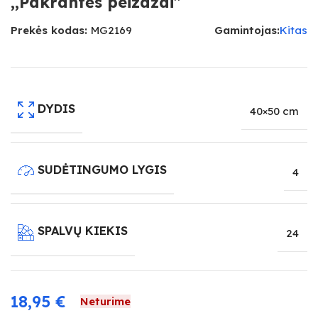
,,Pakrantės peizažai”
Prekės kodas:
MG2169
Gamintojas:
Kitas
DYDIS
40×50 cm
SUDĖTINGUMO LYGIS
4
SPALVŲ KIEKIS
24
18,95
€
Neturime