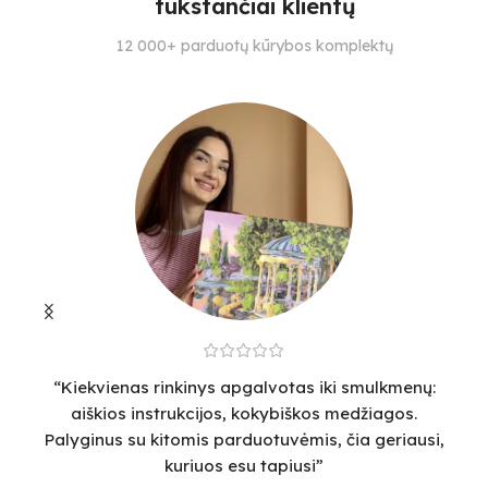
tūkstančiai klientų
SPALVŲ KIEKIS
SPALVŲ KIEKIS
S
12 000+ parduotų kūrybos komplektų
28
30
27
“Kiekvienas rinkinys apgalvotas iki smulkmenų:
“
aiškios instrukcijos, kokybiškos medžiagos.
v
Palyginus su kitomis parduotuvėmis, čia geriausi,
sm
kuriuos esu tapiusi”