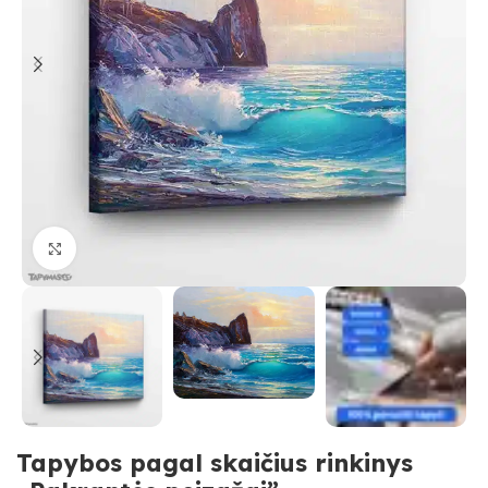
Paspauskite, kad priartinti
Tapybos pagal skaičius rinkinys