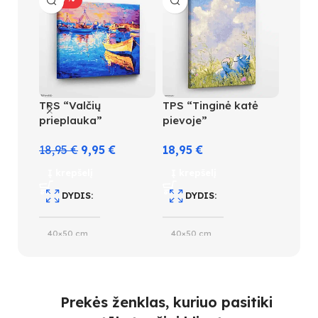
TPS “Valčių
TPS “Tinginė katė
TPS “
prieplauka”
pievoje”
draug
18,95
€
9,95
€
18,95
€
18,95
Į krepšelį
Į krepšelį
Į kre
DYDIS
DYDIS
D
40×50 cm
40×50 cm
40×5
SUDĖTINGUMO LYGIS
SUDĖTINGUMO LYGIS
S
Prekės ženklas, kuriuo pasitiki
4
4
3