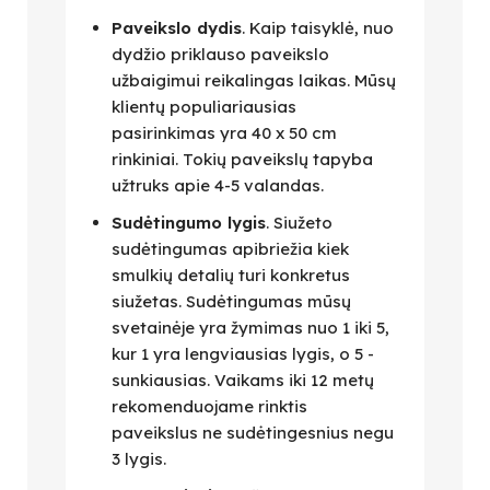
Paveikslo dydis
. Kaip taisyklė, nuo
dydžio priklauso paveikslo
užbaigimui reikalingas laikas. Mūsų
klientų populiariausias
pasirinkimas yra 40 x 50 cm
rinkiniai. Tokių paveikslų tapyba
užtruks apie 4-5 valandas.
Sudėtingumo lygis
. Siužeto
sudėtingumas apibriežia kiek
smulkių detalių turi konkretus
siužetas. Sudėtingumas mūsų
svetainėje yra žymimas nuo 1 iki 5,
kur 1 yra lengviausias lygis, o 5 -
sunkiausias. Vaikams iki 12 metų
rekomenduojame rinktis
paveikslus ne sudėtingesnius negu
3 lygis.