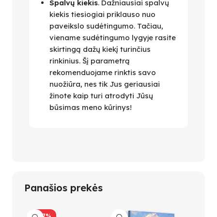
Spalvų kiekis
. Dažniausiai spalvų
kiekis tiesiogiai priklauso nuo
paveikslo sudėtingumo. Tačiau,
viename sudėtingumo lygyje rasite
skirtingą dažų kiekį turinčius
rinkinius. Šį parametrą
rekomenduojame rinktis savo
nuožiūra, nes tik Jus geriausiai
žinote kaip turi atrodyti Jūsų
būsimas meno kūrinys!
Panašios prekės
-47%
-47