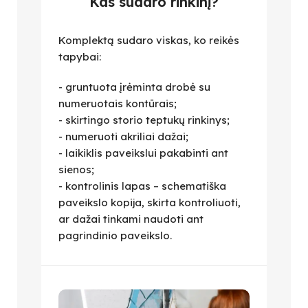
Kas sudaro rinkinį?
Komplektą sudaro viskas, ko reikės
tapybai:
- gruntuota įrėminta drobė su
numeruotais kontūrais;
- skirtingo storio teptukų rinkinys;
- numeruoti akriliai dažai;
- laikiklis paveikslui pakabinti ant
sienos;
- kontrolinis lapas – schematiška
paveikslo kopija, skirta kontroliuoti,
ar dažai tinkami naudoti ant
pagrindinio paveikslo.