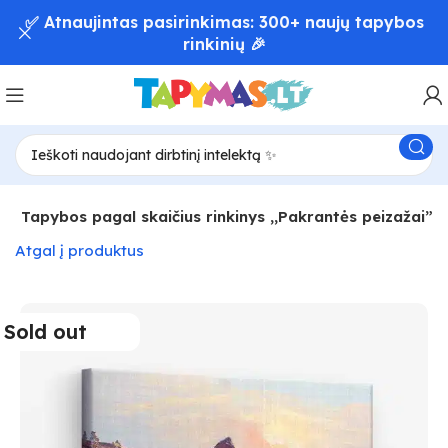
📦 Greitas užsakymų pristatymas – iki 48 val! 🚚
a
Tapybos pagal skaičius rinkinys ,,Pakrantės peizažai”
Atgal į produktus
Sold out