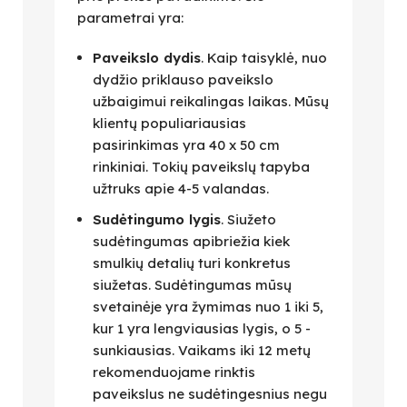
parametrai yra:
Paveikslo dydis
. Kaip taisyklė, nuo
dydžio priklauso paveikslo
užbaigimui reikalingas laikas. Mūsų
klientų populiariausias
pasirinkimas yra 40 x 50 cm
rinkiniai. Tokių paveikslų tapyba
užtruks apie 4-5 valandas.
Sudėtingumo lygis
. Siužeto
sudėtingumas apibriežia kiek
smulkių detalių turi konkretus
siužetas. Sudėtingumas mūsų
svetainėje yra žymimas nuo 1 iki 5,
kur 1 yra lengviausias lygis, o 5 -
sunkiausias. Vaikams iki 12 metų
rekomenduojame rinktis
paveikslus ne sudėtingesnius negu