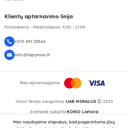
Klientų aptarnavimo linija
Pirmadienis - Penktadienis: 9:00 - 17:00
+370 657 25566
info@tapymas.lt
Mes aptarnaujame:
Visos teisės saugomos
UAB MIRALUS
2025
Svetainė sukurta
KONO Lietuva
0
Mes naudojame slapukus, kad pagerintume jūsų
repšelis
Meniu