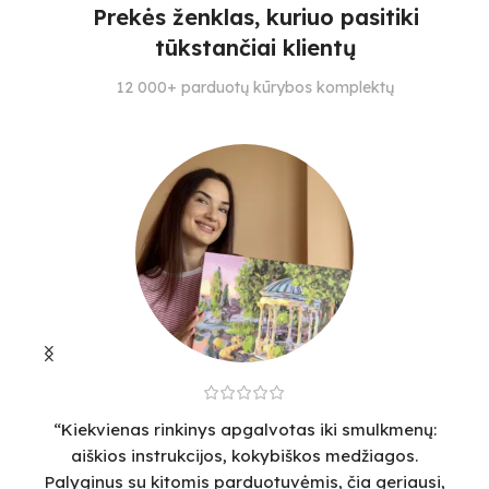
4
Prekės ženklas, kuriuo pasitiki
4
3
tūkstančiai klientų
SPALVŲ KIEKIS
SPALVŲ KIEKIS
S
12 000+ parduotų kūrybos komplektų
28
28
21
“Kiekvienas rinkinys apgalvotas iki smulkmenų:
“
aiškios instrukcijos, kokybiškos medžiagos.
v
Palyginus su kitomis parduotuvėmis, čia geriausi,
sm