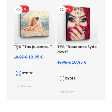
-42%
-42%
TPS “Tas jausmas…”
TPS “Raudonos šydo
TPS “
akys”
Elega
18,95
€
10,95
€
18,95
€
10,95
€
18,9
Į krepšelį
Į krepšelį
Į kre
DYDIS
DYDIS
D
40×50 cm
40×50 cm
40×5
SUDĖTINGUMO LYGIS
SUDĖTINGUMO LYGIS
S