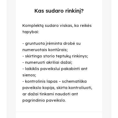
Kas sudaro rinkinį?
Komplektą sudaro viskas, ko reikės
tapybai:
- gruntuota įrėminta drobė su
numeruotais kontūrais;
- skirtingo storio teptukų rinkinys;
- numeruoti akriliai dažai;
- laikiklis paveikslui pakabinti ant
sienos;
- kontrolinis lapas – schematiška
paveikslo kopija, skirta kontroliuoti,
ar dažai tinkami naudoti ant
pagrindinio paveikslo.