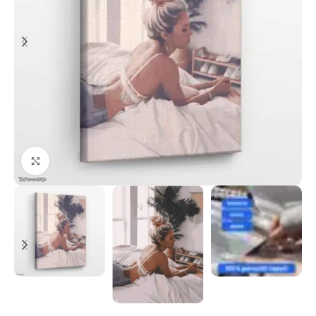
Paspauskite, kad priartinti