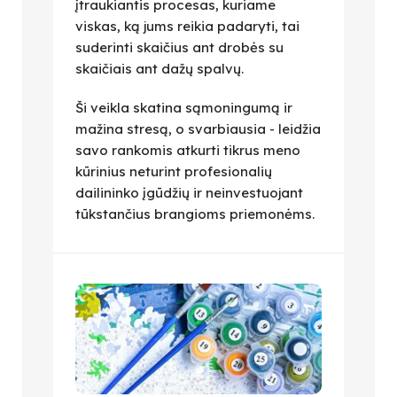
įtraukiantis procesas, kuriame
viskas, ką jums reikia padaryti, tai
suderinti skaičius ant drobės su
skaičiais ant dažų spalvų.
Ši veikla skatina sąmoningumą ir
mažina stresą, o svarbiausia - leidžia
savo rankomis atkurti tikrus meno
kūrinius neturint profesionalių
dailininko įgūdžių ir neinvestuojant
tūkstančius brangioms priemonėms.