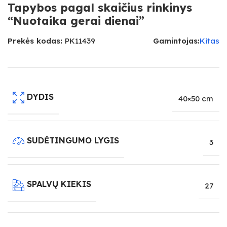
Tapybos pagal skaičius rinkinys
“Nuotaika gerai dienai”
Prekės kodas:
PK11439
Gamintojas:
Kitas
DYDIS
40×50 cm
SUDĖTINGUMO LYGIS
3
SPALVŲ KIEKIS
27