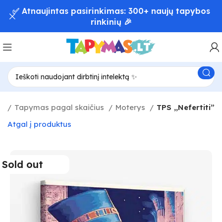
📦 Greitas užsakymų pristatymas – iki 48 val! 🚚
ia
Tapymas pagal skaičius
Moterys
TPS ,,Nefertiti”
Atgal į produktus
Sold out