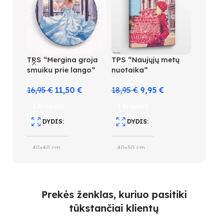
TPS “Mergina groja
TPS “Naujųjų metų
TPS “
smuiku prie lango”
nuotaika”
dryžu
16,95
€
11,50
€
18,95
€
9,95
€
18,95
Į krepšelį
Į krepšelį
Į kre
DYDIS
DYDIS
D
40×40 cm
40×50 cm
40×5
SPALVŲ KIEKIS
SUDĖTINGUMO LYGIS
S
Prekės ženklas, kuriuo pasitiki
28
3
2
tūkstančiai klientų