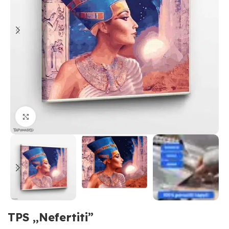
Paspauskite, kad priartinti
TPS ,,Nefertiti”