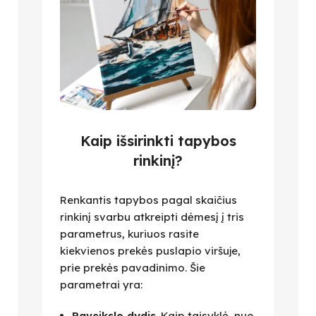
Kaip išsirinkti tapybos
rinkinį?
Renkantis tapybos pagal skaičius
rinkinį svarbu atkreipti dėmesį į tris
parametrus, kuriuos rasite
kiekvienos prekės puslapio viršuje,
prie prekės pavadinimo. Šie
parametrai yra:
Paveikslo dydis
. Kaip taisyklė, nuo