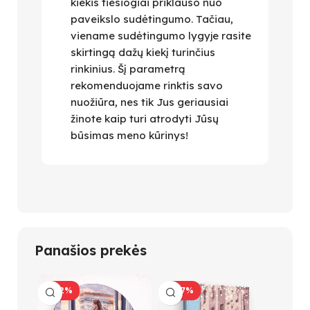
kiekis tiesiogiai priklauso nuo
paveikslo sudėtingumo. Tačiau,
viename sudėtingumo lygyje rasite
skirtingą dažų kiekį turinčius
rinkinius. Šį parametrą
rekomenduojame rinktis savo
nuožiūra, nes tik Jus geriausiai
žinote kaip turi atrodyti Jūsų
būsimas meno kūrinys!
Panašios prekės
-32%
-47%
-34