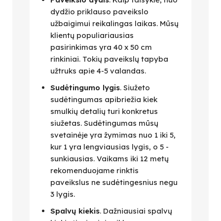
dydžio priklauso paveikslo
užbaigimui reikalingas laikas. Mūsų
klientų populiariausias
pasirinkimas yra 40 x 50 cm
rinkiniai. Tokių paveikslų tapyba
užtruks apie 4-5 valandas.
Sudėtingumo lygis
. Siužeto
sudėtingumas apibriežia kiek
smulkių detalių turi konkretus
siužetas. Sudėtingumas mūsų
svetainėje yra žymimas nuo 1 iki 5,
kur 1 yra lengviausias lygis, o 5 -
sunkiausias. Vaikams iki 12 metų
rekomenduojame rinktis
paveikslus ne sudėtingesnius negu
3 lygis.
Spalvų kiekis
. Dažniausiai spalvų