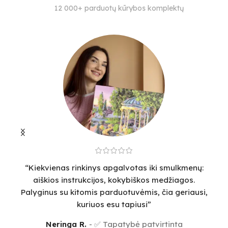
SUDĖTINGUMO LYGIS
SPALVŲ KIEKIS
S
12 000+ parduotų kūrybos komplektų
4
–
18
“Kiekvienas rinkinys apgalvotas iki smulkmenų:
“
aiškios instrukcijos, kokybiškos medžiagos.
v
Palyginus su kitomis parduotuvėmis, čia geriausi,
sm
kuriuos esu tapiusi”
Neringa R.
✅ Tapatybė patvirtinta