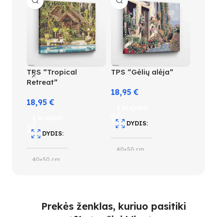
TPS “Tropical
TPS “Gėlių alėja”
TPS “
Retreat”
18,95
€
18,95
18,95
€
Į krepšelį
Į kre
Į krepšelį
DYDIS
D
DYDIS
40×50 cm
40×5
40×50 cm
SUDĖTINGUMO LYGIS
S
SUDĖTINGUMO LYGIS
3
4
Prekės ženklas, kuriuo pasitiki
3