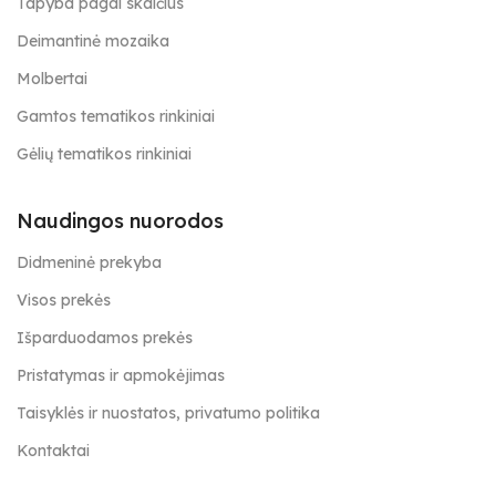
Tapyba pagal skaičius
Deimantinė mozaika
Molbertai
Gamtos tematikos rinkiniai
Gėlių tematikos rinkiniai
Naudingos nuorodos
Didmeninė prekyba
Visos prekės
Išparduodamos prekės
Pristatymas ir apmokėjimas
Taisyklės ir nuostatos, privatumo politika
Kontaktai