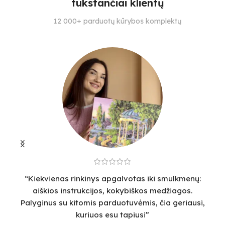
tūkstančiai klientų
SPALVŲ KIEKIS
S
SPALVŲ KIEKIS
12 000+ parduotų kūrybos komplektų
26
28
26
“Kiekvienas rinkinys apgalvotas iki smulkmenų:
“
aiškios instrukcijos, kokybiškos medžiagos.
v
Palyginus su kitomis parduotuvėmis, čia geriausi,
sm
kuriuos esu tapiusi”