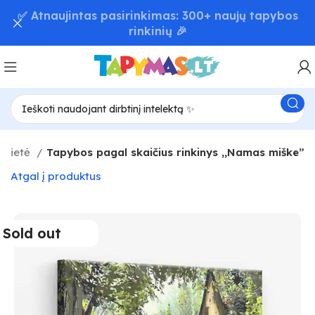
📦 Greitas užsakymų pristatymas – iki 48 val! 🚚
avietė
Tapybos pagal skaičius rinkinys ,,Namas miške”
Atgal į produktus
Sold out