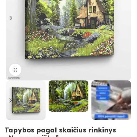
Paspauskite, kad priartinti
Tapybos pagal skaičius rinkinys