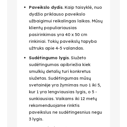
Paveikslo dydis
. Kaip taisyklė, nuo
dydžio priklauso paveikslo
užbaigimui reikalingas laikas. Mūsų
klientų populiariausias
pasirinkimas yra 40 x 50 cm
rinkiniai. Tokių paveikslų tapyba
užtruks apie 4-5 valandas.
Sudėtingumo lygis
. Siužeto
sudėtingumas apibriežia kiek
smulkių detalių turi konkretus
siužetas. Sudėtingumas mūsų
svetainėje yra žymimas nuo 1 iki 5,
kur 1 yra lengviausias lygis, o 5 -
sunkiausias. Vaikams iki 12 metų
rekomenduojame rinktis
paveikslus ne sudėtingesnius negu
3 lygis.