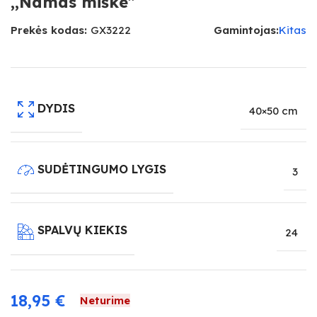
,,Namas miške”
Prekės kodas:
GX3222
Gamintojas:
Kitas
DYDIS
40×50 cm
SUDĖTINGUMO LYGIS
3
SPALVŲ KIEKIS
24
18,95
€
Neturime