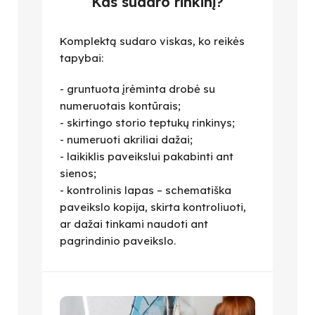
Kas sudaro rinkinį?
Komplektą sudaro viskas, ko reikės
tapybai:
- gruntuota įrėminta drobė su
numeruotais kontūrais;
- skirtingo storio teptukų rinkinys;
- numeruoti akriliai dažai;
- laikiklis paveikslui pakabinti ant
sienos;
- kontrolinis lapas – schematiška
paveikslo kopija, skirta kontroliuoti,
ar dažai tinkami naudoti ant
pagrindinio paveikslo.