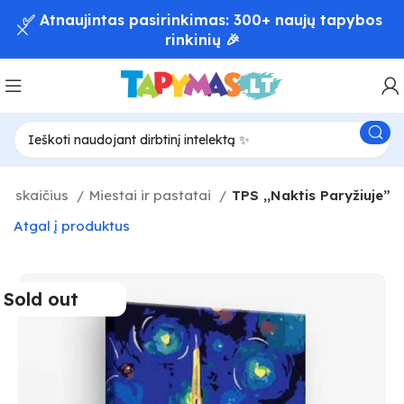
✅ Atnaujintas pasirinkimas: 300+ naujų tapybos
rinkinių 🎉
l skaičius
Miestai ir pastatai
TPS ,,Naktis Paryžiuje”
Atgal į produktus
Sold out