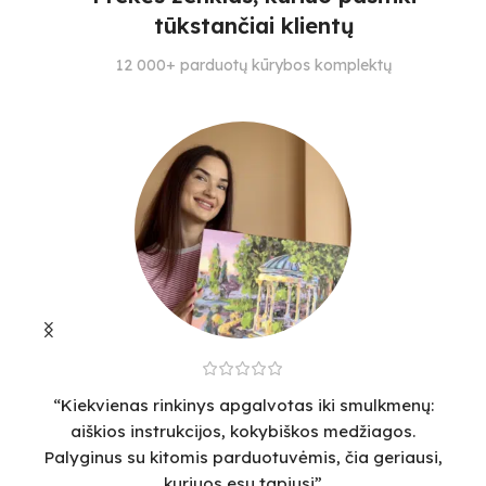
4
28
tūkstančiai klientų
SPALVŲ KIEKIS
SPALVŲ KIEKIS
S
12 000+ parduotų kūrybos komplektų
29
30
4
“Kiekvienas rinkinys apgalvotas iki smulkmenų:
“
aiškios instrukcijos, kokybiškos medžiagos.
v
Palyginus su kitomis parduotuvėmis, čia geriausi,
sm
kuriuos esu tapiusi”