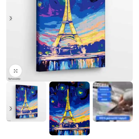
Paspauskite, kad priartinti