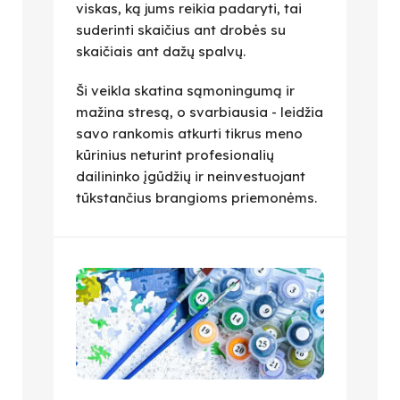
viskas, ką jums reikia padaryti, tai
suderinti skaičius ant drobės su
skaičiais ant dažų spalvų.
Ši veikla skatina sąmoningumą ir
mažina stresą, o svarbiausia - leidžia
savo rankomis atkurti tikrus meno
kūrinius neturint profesionalių
dailininko įgūdžių ir neinvestuojant
tūkstančius brangioms priemonėms.