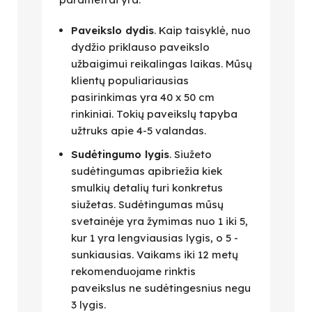
Paveikslo dydis
. Kaip taisyklė, nuo
dydžio priklauso paveikslo
užbaigimui reikalingas laikas. Mūsų
klientų populiariausias
pasirinkimas yra 40 x 50 cm
rinkiniai. Tokių paveikslų tapyba
užtruks apie 4-5 valandas.
Sudėtingumo lygis
. Siužeto
sudėtingumas apibriežia kiek
smulkių detalių turi konkretus
siužetas. Sudėtingumas mūsų
svetainėje yra žymimas nuo 1 iki 5,
kur 1 yra lengviausias lygis, o 5 -
sunkiausias. Vaikams iki 12 metų
rekomenduojame rinktis
paveikslus ne sudėtingesnius negu
3 lygis.