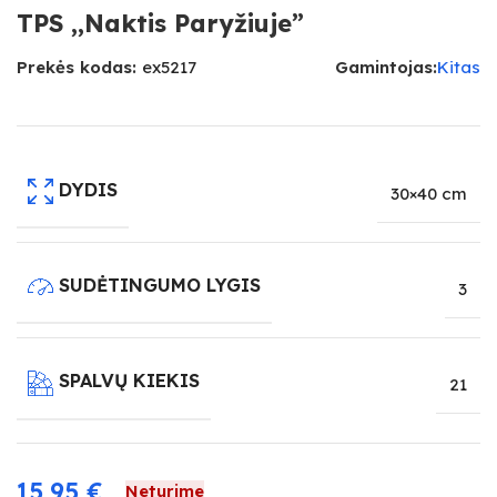
TPS ,,Naktis Paryžiuje”
Prekės kodas:
ex5217
Gamintojas:
Kitas
DYDIS
30×40 cm
SUDĖTINGUMO LYGIS
3
SPALVŲ KIEKIS
21
15,95
€
Neturime