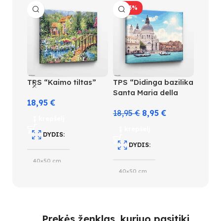
-53%
TPS “Kaimo tiltas”
TPS “Didinga bazilika
TPS “
Santa Maria della
saulė
18,95
€
Salute”
18,95
€
8,95
€
18,9
Į krepšelį
Į krepšelį
Į kre
DYDIS
DYDIS
D
40×50 cm
40×50 cm
40×5
SUDĖTINGUMO LYGIS
SUDĖTINGUMO LYGIS
S
4
Prekės ženklas, kuriuo pasitiki