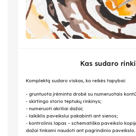
Kas sudaro rinki
Komplektą sudaro viskas, ko reikės tapybai:
- gruntuota įrėminta drobė su numeruotais kontū
- skirtingo storio teptukų rinkinys;
- numeruoti akriliai dažai;
- laikiklis paveikslui pakabinti ant sienos;
- kontrolinis lapas – schematiška paveikslo kopija,
dažai tinkami naudoti ant pagrindinio paveikslo.