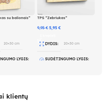
kas su balionais”
TPS “Zebriukas”
9,95
€
5,95
€
Į krepšelį
20×30 cm
DYDIS
20×30 cm
INGUMO LYGIS
SUDĖTINGUMO LYGIS
2
 KIEKIS
12
SPALVŲ KIEKIS
17
i klientų