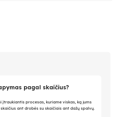
apymas pagal skaičius?
i įtraukiantis procesas, kuriame viskas, ką jums
i skaičius ant drobės su skaičiais ant dažų spalvų.