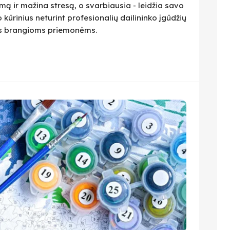
ą ir mažina stresą, o svarbiausia - leidžia savo
 kūrinius neturint profesionalių dailininko įgūdžių
ius brangioms priemonėms.