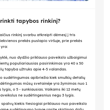
irinkti tapybos rinkinį?
čius rinkinį svarbu atkreipti dėmesį į tris
iekvienos prekės puslapio viršuje, prie prekės
 yra:
isyklė, nuo dydžio priklauso paveikslo užbaigimui
lientų populiariausias pasirinkimas yra 40 x 50
slų tapyba užtruks apie 4-5 valandas.
eto sudėtingumas apibriežia kiek smulkių detalių
 Sudėtingumas mūsų svetainėje yra žymimas nuo 1
as lygis, o 5 - sunkiausias. Vaikams iki 12 metų
veikslus ne sudėtingesnius negu 3 lygis.
i spalvų kiekis tiesiogiai priklauso nuo paveikslo
name sudėtingumo lygyje rasite skirtingą dažų