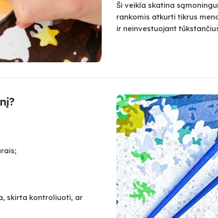
Ši veikla skatina sąmoningum
rankomis atkurti tikrus meno
ir neinvestuojant tūkstanč
nį?
rais;
 skirta kontroliuoti, ar