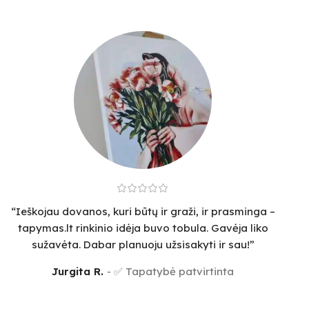
“Ieškojau dovanos, kuri būtų ir graži, ir prasminga –
tapymas.lt rinkinio idėja buvo tobula. Gavėja liko
sužavėta. Dabar planuoju užsisakyti ir sau!”
Jurgita R.
✅ Tapatybė patvirtinta