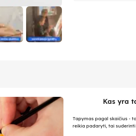
Kas yra t
Tapymas pagal skaičius - ta
reikia padaryti, tai suderint