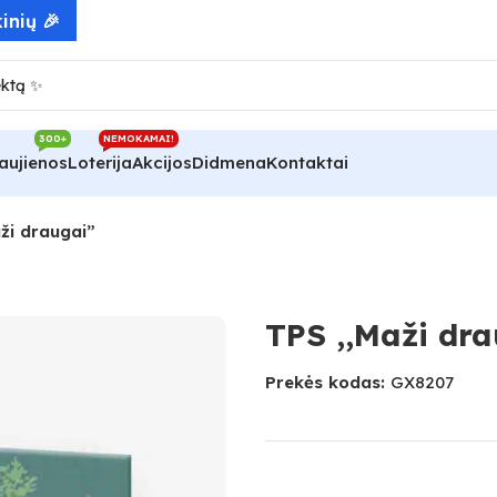
inių 🎉
300+
NEMOKAMAI!
aujienos
Loterija
Akcijos
Didmena
Kontaktai
ži draugai”
TPS ,,Maži dr
Prekės kodas:
GX8207