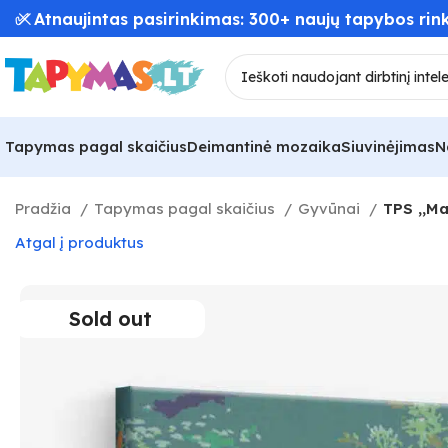
✅ Atnaujintas pasirinkimas: 300+ naujų tapybos rink
Tapymas pagal skaičius
Deimantinė mozaika
Siuvinėjimas
N
Pradžia
Tapymas pagal skaičius
Gyvūnai
TPS ,,Ma
Atgal į produktus
Sold out