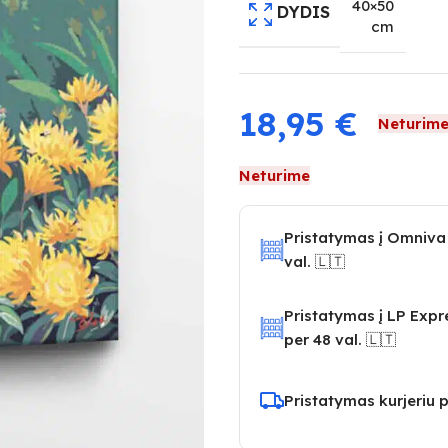
40×50
DYDIS
cm
18,95
€
Neturim
Neturime
Pristatymas į Omniva
val. 🇱🇹
Pristatymas į LP Exp
per 48 val. 🇱🇹
Pristatymas kurjeriu p