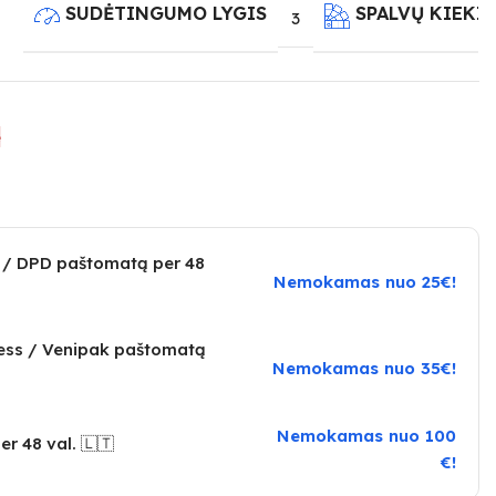
SUDĖTINGUMO LYGIS
SPALVŲ KIEKI
3
e
 / DPD paštomatą per 48
Nemokamas nuo 25€!
ress / Venipak paštomatą
Nemokamas nuo 35€!
Nemokamas nuo 100
er 48 val. 🇱🇹
€!