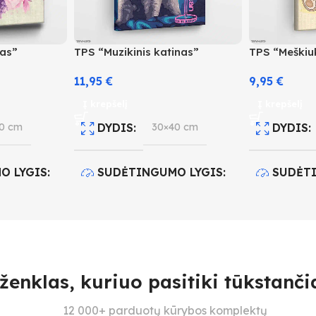
kas”
TPS “Muzikinis katinas”
TPS “Meškiu
11,95
€
9,95
€
Į krepšelį
Į krepšelį
0 cm
DYDIS
30×40 cm
DYDIS
O LYGIS
SUDĖTINGUMO LYGIS
SUDĖT
3
2
IS
23
SPALVŲ KIEKIS
16
SPALVŲ
ženklas, kuriuo pasitiki tūkstančia
12 000+ parduotų kūrybos komplektų