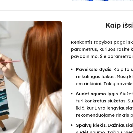
Kaip išs
Renkantis tapybos pagal skai
parametrus, kuriuos rasite k
pavadinimo. Šie parametrai
Paveikslo dydis
. Kaip ta
reikalingas laikas. Mūsų k
cm rinkiniai. Tokių paveik
Sudėtingumo lygis
. Siuž
turi konkretus siužetas.
iki 5, kur 1 yra lengviausi
rekomenduojame rinktis pa
Spalvų kiekis
. Dažniausia
sudėtingumo. Tačiau, vie