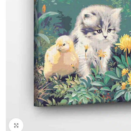
Paspauskite, kad priartinti