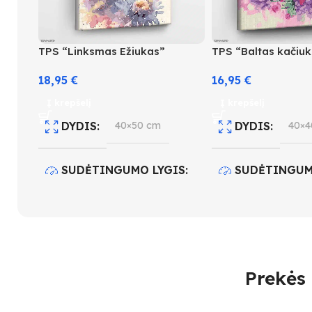
TPS “Linksmas Ežiukas”
TPS “Baltas kačiu
18,95
€
16,95
€
Į krepšelį
Į krepšelį
DYDIS
40×50 cm
DYDIS
40×4
SUDĖTINGUMO LYGIS
SUDĖTINGUM
4
3
SPALVŲ KIEKIS
28
SPALVŲ KIEK
Prekės 