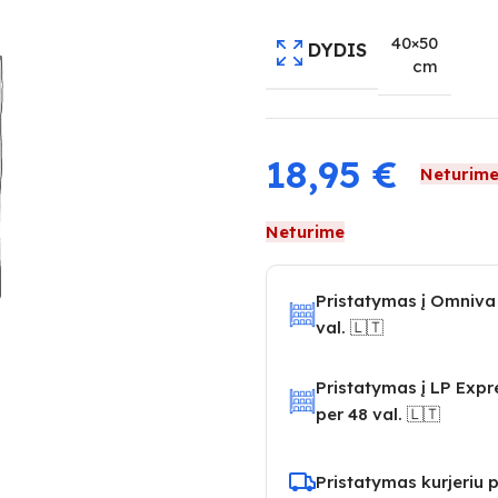
40×50
DYDIS
cm
18,95
€
Neturim
Neturime
Pristatymas į Omniva
val. 🇱🇹
Pristatymas į LP Exp
per 48 val. 🇱🇹
Pristatymas kurjeriu p