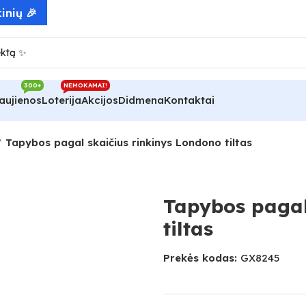
300+
NEMOKAMAI!
aujienos
Loterija
Akcijos
Didmena
Kontaktai
Tapybos pagal skaičius rinkinys Londono tiltas
Tapybos pagal
tiltas
Prekės kodas:
GX8245