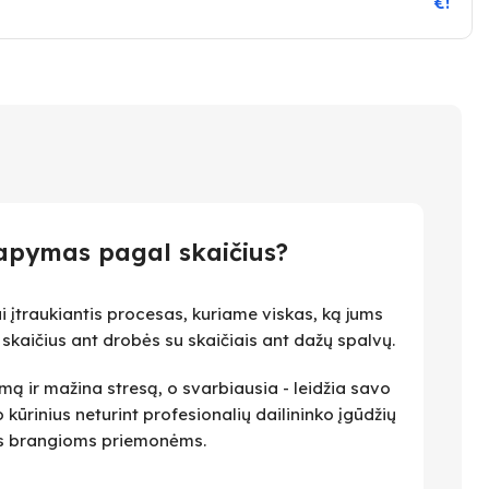
€!
apymas pagal skaičius?
i įtraukiantis procesas, kuriame viskas, ką jums
i skaičius ant drobės su skaičiais ant dažų spalvų.
ą ir mažina stresą, o svarbiausia - leidžia savo
 kūrinius neturint profesionalių dailininko įgūdžių
ius brangioms priemonėms.