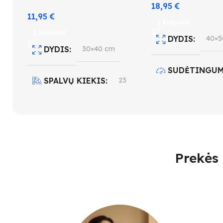
18,95
€
gatvėje”
11,95
€
Į krepšelį
Į krepšelį
DYDIS
40×5
DYDIS
30×40 cm
SUDĖTINGUM
SPALVŲ KIEKIS
23
3
SUDĖTINGUMO LYGIS
SPALVŲ KIEK
3
Prekės 