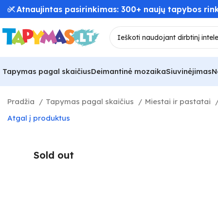
📦 Greitas užsakymų pristatymas – iki 48 val! 🚚
Tapymas pagal skaičius
Deimantinė mozaika
Siuvinėjimas
N
Pradžia
Tapymas pagal skaičius
Miestai ir pastatai
Atgal į produktus
Sold out