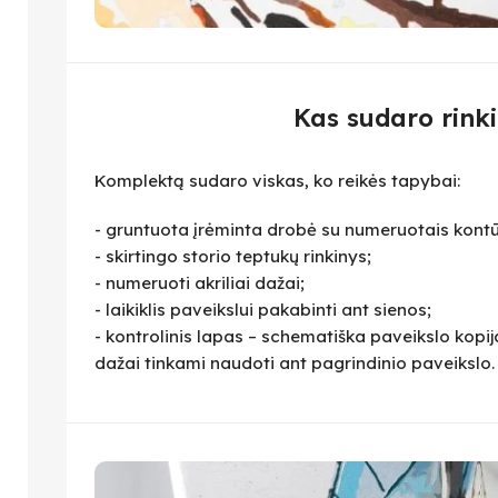
Kas sudaro rinki
Komplektą sudaro viskas, ko reikės tapybai:
- gruntuota įrėminta drobė su numeruotais kontū
- skirtingo storio teptukų rinkinys;
- numeruoti akriliai dažai;
- laikiklis paveikslui pakabinti ant sienos;
- kontrolinis lapas – schematiška paveikslo kopija,
dažai tinkami naudoti ant pagrindinio paveikslo.