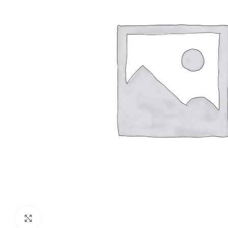
Paspauskite, kad priartinti