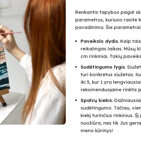
Renkantis tapybos pagal skai
parametrus, kuriuos rasite k
pavadinimo. Šie parametrai
Paveikslo dydis
. Kaip ta
reikalingas laikas. Mūsų k
cm rinkiniai. Tokių paveik
Sudėtingumo lygis
. Siuž
turi konkretus siužetas.
iki 5, kur 1 yra lengviausi
rekomenduojame rinktis pa
Spalvų kiekis
. Dažniausia
sudėtingumo. Tačiau, vie
kiekį turinčius rinkinius.
nuožiūra, nes tik Jus geri
meno kūrinys!