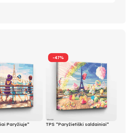
-47%
iai Paryžiuje”
TPS “Paryžietiški saldainiai”