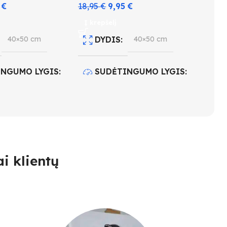
5
€
18,95
€
9,95
€
Į krepšelį
40×50 cm
DYDIS
40×50 cm
INGUMO LYGIS
SUDĖTINGUMO LYGIS
4
 KIEKIS
28
SPALVŲ KIEKIS
29
i klientų