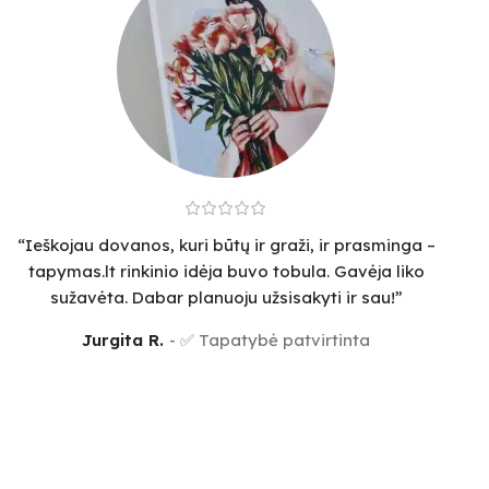
“Ieškojau dovanos, kuri būtų ir graži, ir prasminga –
tapymas.lt rinkinio idėja buvo tobula. Gavėja liko
sužavėta. Dabar planuoju užsisakyti ir sau!”
Jurgita R.
✅ Tapatybė patvirtinta