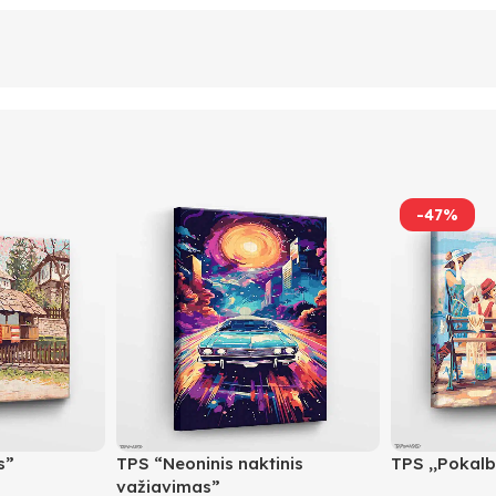
-47%
s”
TPS “Neoninis naktinis
TPS ,,Pokalb
važiavimas”