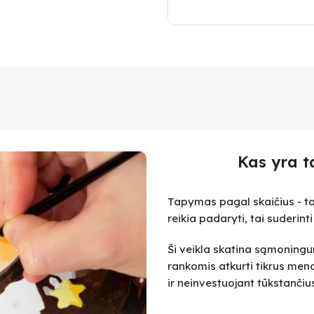
Kas yra t
Tapymas pagal skaičius - ta
reikia padaryti, tai suderint
Ši veikla skatina sąmoningum
rankomis atkurti tikrus meno
ir neinvestuojant tūkstanč