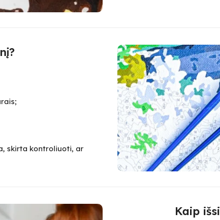
nį?
rais;
 skirta kontroliuoti, ar
Kaip išs