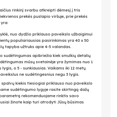
čius rinkinį svarbu atkreipti dėmesį į tris
iekvienos prekės puslapio viršuje, prie prekės
 yra:
isyklė, nuo dydžio priklauso paveikslo užbaigimui
lientų populiariausias pasirinkimas yra 40 x 50
slų tapyba užtruks apie 4-5 valandas.
eto sudėtingumas apibriežia kiek smulkių detalių
 Sudėtingumas mūsų svetainėje yra žymimas nuo 1
as lygis, o 5 - sunkiausias. Vaikams iki 12 metų
veikslus ne sudėtingesnius negu 3 lygis.
i spalvų kiekis tiesiogiai priklauso nuo paveikslo
name sudėtingumo lygyje rasite skirtingą dažų
 Šį parametrą rekomenduojame rinktis savo
ausiai žinote kaip turi atrodyti Jūsų būsimas