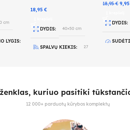
18,95
€
9,9
18,95
€
Į krepšelį
Į krepšelį
0 cm
DYDIS
DYDIS
40×50 cm
O LYGIS
SUDĖT
SPALVŲ KIEKIS
27
4
SUDĖTINGUMO LYGIS
IS
27
SPALVŲ
3
ženklas, kuriuo pasitiki tūkstančia
12 000+ parduotų kūrybos komplektų