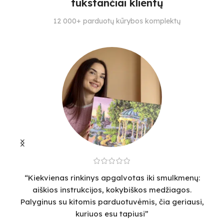
tūkstančiai klientų
SPALVŲ KIEKIS
SPALVŲ KIEKIS
S
12 000+ parduotų kūrybos komplektų
20
18
22
“Kiekvienas rinkinys apgalvotas iki smulkmenų:
“
aiškios instrukcijos, kokybiškos medžiagos.
v
Palyginus su kitomis parduotuvėmis, čia geriausi,
sm
kuriuos esu tapiusi”