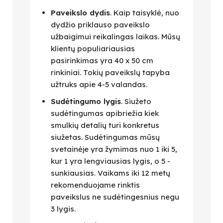
Paveikslo dydis
. Kaip taisyklė, nuo
dydžio priklauso paveikslo
užbaigimui reikalingas laikas. Mūsų
klientų populiariausias
pasirinkimas yra 40 x 50 cm
rinkiniai. Tokių paveikslų tapyba
užtruks apie 4-5 valandas.
Sudėtingumo lygis
. Siužeto
sudėtingumas apibriežia kiek
smulkių detalių turi konkretus
siužetas. Sudėtingumas mūsų
svetainėje yra žymimas nuo 1 iki 5,
kur 1 yra lengviausias lygis, o 5 -
sunkiausias. Vaikams iki 12 metų
rekomenduojame rinktis
paveikslus ne sudėtingesnius negu
3 lygis.