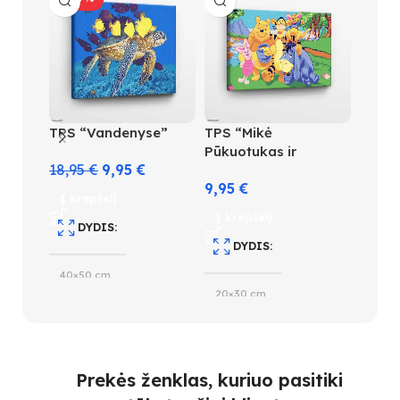
TPS “Vandenyse”
TPS “Mikė
TPS “
Pūkuotukas ir
dramb
18,95
€
9,95
€
draugai”
9,95
€
18,95
Į krepšelį
Į krepšelį
Į kre
DYDIS
DYDIS
D
40×50 cm
20×30 cm
40×5
SUDĖTINGUMO LYGIS
SUDĖTINGUMO LYGIS
S
3
Prekės ženklas, kuriuo pasitiki
2
3