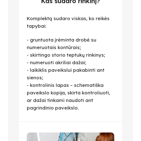
Kas sudaro rinkinį?
Komplektą sudaro viskas, ko reikės
tapybai:
- gruntuota įrėminta drobė su
numeruotais kontūrais;
- skirtingo storio teptukų rinkinys;
- numeruoti akriliai dažai;
- laikiklis paveikslui pakabinti ant
sienos;
- kontrolinis lapas – schematiška
paveikslo kopija, skirta kontroliuoti,
ar dažai tinkami naudoti ant
pagrindinio paveikslo.