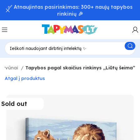
📦 Greitas užsakymų pristatymas – iki 48 val! 🚚
Gyvūnai
Tapybos pagal skaičius rinkinys ,,Liūtų šeima”
Atgal į produktus
Sold out