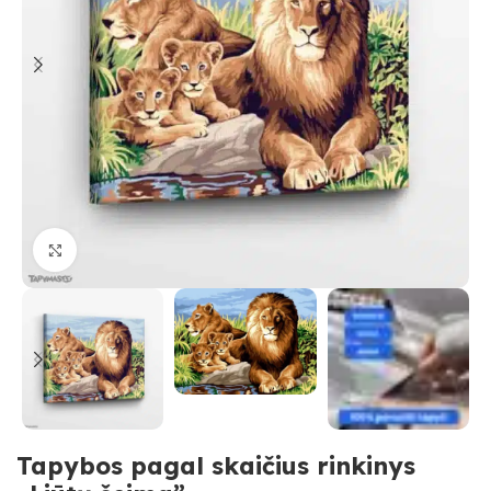
Paspauskite, kad priartinti
Tapybos pagal skaičius rinkinys