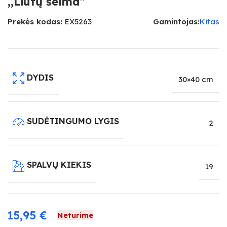
,,Liūtų šeima”
Prekės kodas:
EX5263
Gamintojas:
Kitas
DYDIS
30×40 cm
SUDĖTINGUMO LYGIS
2
SPALVŲ KIEKIS
19
15,95
€
Neturime