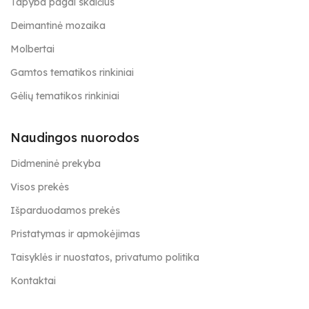
Tapyba pagal skaičius
Deimantinė mozaika
Molbertai
Gamtos tematikos rinkiniai
Gėlių tematikos rinkiniai
Naudingos nuorodos
Didmeninė prekyba
Visos prekės
Išparduodamos prekės
Pristatymas ir apmokėjimas
Taisyklės ir nuostatos, privatumo politika
Kontaktai