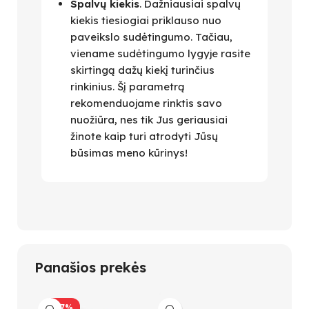
Spalvų kiekis
. Dažniausiai spalvų
kiekis tiesiogiai priklauso nuo
paveikslo sudėtingumo. Tačiau,
viename sudėtingumo lygyje rasite
skirtingą dažų kiekį turinčius
rinkinius. Šį parametrą
rekomenduojame rinktis savo
nuožiūra, nes tik Jus geriausiai
žinote kaip turi atrodyti Jūsų
būsimas meno kūrinys!
Panašios prekės
-47%
-47