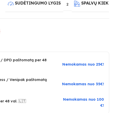
SUDĖTINGUMO LYGIS
SPALVŲ KIEKI
2
e
 / DPD paštomatą per 48
Nemokamas nuo 25€!
ress / Venipak paštomatą
Nemokamas nuo 35€!
Nemokamas nuo 100
er 48 val. 🇱🇹
€!