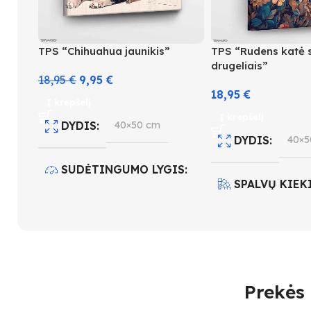
TPS “Chihuahua jaunikis”
TPS “Rudens katė 
drugeliais”
18,95
€
9,95
€
18,95
€
Į krepšelį
Į krepšelį
DYDIS
40×50 cm
DYDIS
40×5
SUDĖTINGUMO LYGIS
SPALVŲ KIEK
3
SUDĖTINGUM
SPALVŲ KIEKIS
26
4
Prekės 