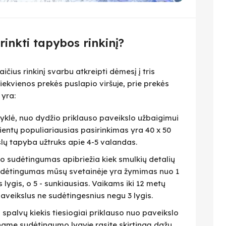
irinkti tapybos rinkinį?
čius rinkinį svarbu atkreipti dėmesį į tris
iekvienos prekės puslapio viršuje, prie prekės
 yra:
isyklė, nuo dydžio priklauso paveikslo užbaigimui
lientų populiariausias pasirinkimas yra 40 x 50
slų tapyba užtruks apie 4-5 valandas.
eto sudėtingumas apibriežia kiek smulkių detalių
 Sudėtingumas mūsų svetainėje yra žymimas nuo 1
as lygis, o 5 - sunkiausias. Vaikams iki 12 metų
veikslus ne sudėtingesnius negu 3 lygis.
i spalvų kiekis tiesiogiai priklauso nuo paveikslo
name sudėtingumo lygyje rasite skirtingą dažų