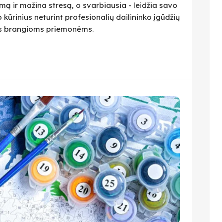
ą ir mažina stresą, o svarbiausia - leidžia savo
 kūrinius neturint profesionalių dailininko įgūdžių
ius brangioms priemonėms.