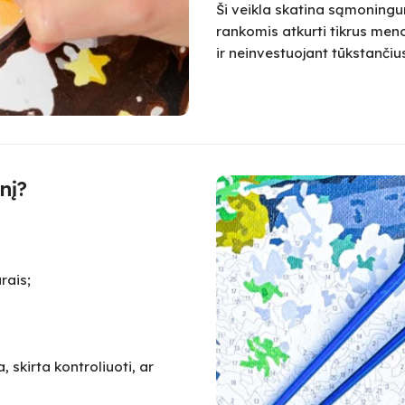
Ši veikla skatina sąmoningum
rankomis atkurti tikrus meno
ir neinvestuojant tūkstanč
nį?
rais;
 skirta kontroliuoti, ar