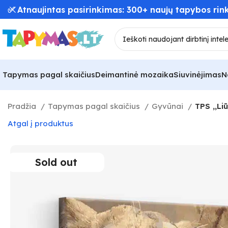
📦 Greitas užsakymų pristatymas – iki 48 val! 🚚
Tapymas pagal skaičius
Deimantinė mozaika
Siuvinėjimas
N
Pradžia
Tapymas pagal skaičius
Gyvūnai
TPS ,,Li
Atgal į produktus
Sold out