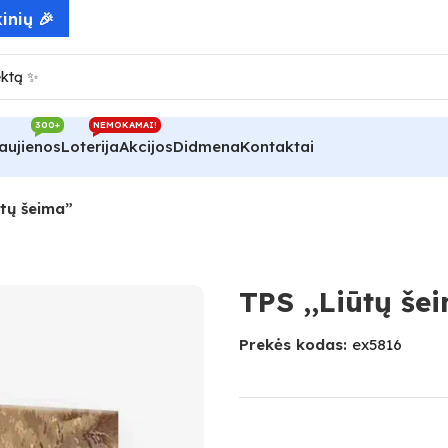
300+
NEMOKAMAI!
aujienos
Loterija
Akcijos
Didmena
Kontaktai
ūtų šeima”
TPS ,,Liūtų še
Prekės kodas:
ex5816