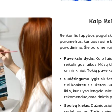
Kaip išs
Renkantis tapybos pagal skai
parametrus, kuriuos rasite k
pavadinimo. Šie parametrai
Paveikslo dydis
. Kaip ta
reikalingas laikas. Mūsų k
cm rinkiniai. Tokių paveik
Sudėtingumo lygis
. Siuž
turi konkretus siužetas.
iki 5, kur 1 yra lengviausi
rekomenduojame rinktis pa
Spalvų kiekis
. Dažniausia
sudėtingumo. Tačiau, vie