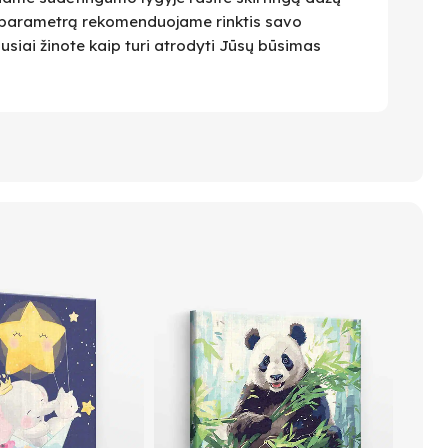
 Šį parametrą rekomenduojame rinktis savo
ausiai žinote kaip turi atrodyti Jūsų būsimas