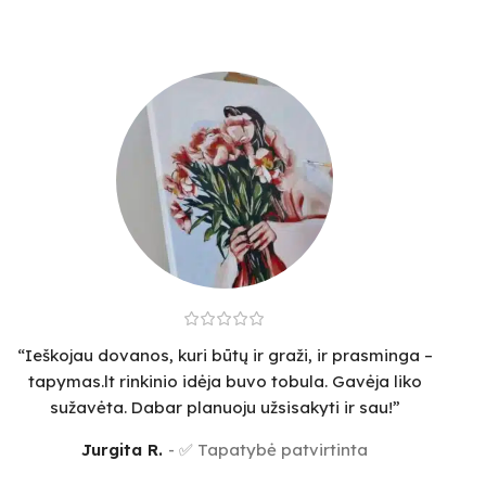
“Ieškojau dovanos, kuri būtų ir graži, ir prasminga –
tapymas.lt rinkinio idėja buvo tobula. Gavėja liko
sužavėta. Dabar planuoju užsisakyti ir sau!”
Jurgita R.
✅ Tapatybė patvirtinta