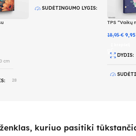
SUDĖTINGUMO LYGIS
su
TPS “Vaikų 
4
18,95
€
9,9
SPALVŲ KIEKIS
28
Į krepšelį
DYDIS
0 cm
SUDĖT
IS
28
4
O LYGIS
SPALVŲ
ženklas, kuriuo pasitiki tūkstančia