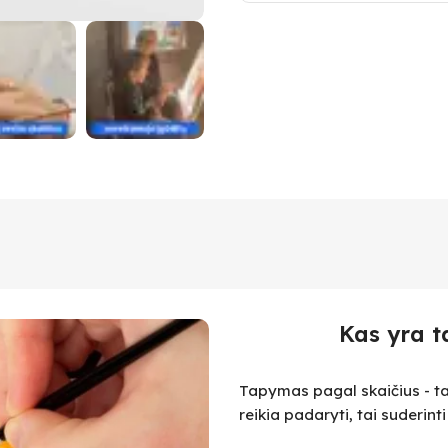
Kas yra t
Tapymas pagal skaičius - ta
reikia padaryti, tai suderint