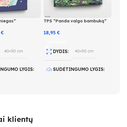
miegas”
TPS “Panda valgo bambuką”
5
€
18,95
€
Į krepšelį
40×50 cm
DYDIS
40×50 cm
INGUMO LYGIS
SUDĖTINGUMO LYGIS
4
 KIEKIS
28
SPALVŲ KIEKIS
30
i klientų