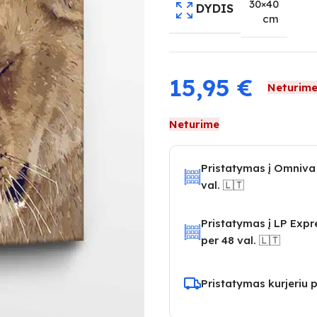
30×40
DYDIS
cm
15,95
€
Neturim
Neturime
Pristatymas į Omniva
val. 🇱🇹
Pristatymas į LP Exp
per 48 val. 🇱🇹
Pristatymas kurjeriu p