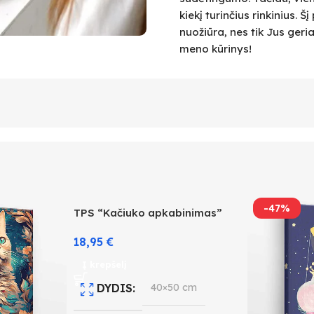
kiekį turinčius rinkinius.
nuožiūra, nes tik Jus geri
meno kūrinys!
-47%
TPS “Kačiuko apkabinimas”
18,95
€
Į krepšelį
DYDIS
40×50 cm