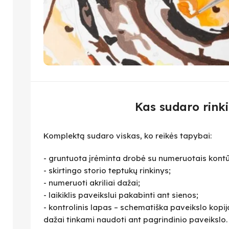
Kas sudaro rinki
Komplektą sudaro viskas, ko reikės tapybai:
- gruntuota įrėminta drobė su numeruotais kontū
- skirtingo storio teptukų rinkinys;
- numeruoti akriliai dažai;
- laikiklis paveikslui pakabinti ant sienos;
- kontrolinis lapas – schematiška paveikslo kopija,
dažai tinkami naudoti ant pagrindinio paveikslo.