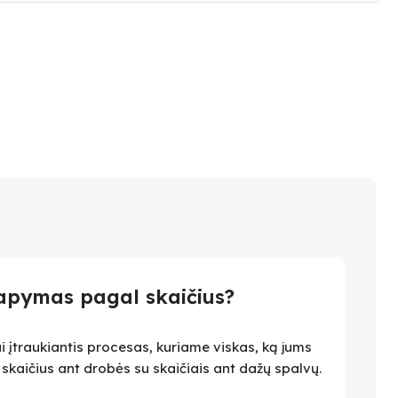
apymas pagal skaičius?
i įtraukiantis procesas, kuriame viskas, ką jums
i skaičius ant drobės su skaičiais ant dažų spalvų.