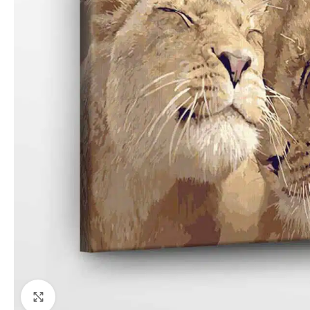
Paspauskite, kad priartinti