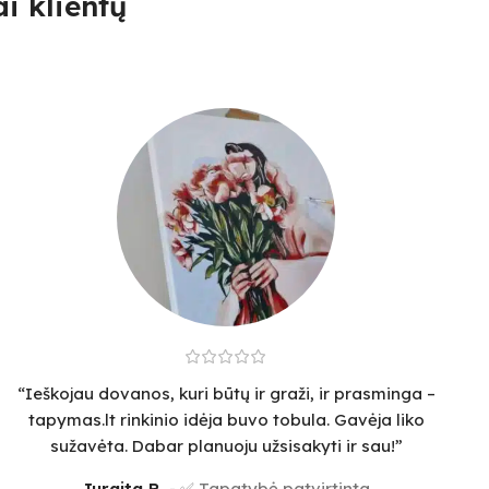
i klientų
“Ieškojau dovanos, kuri būtų ir graži, ir prasminga –
tapymas.lt rinkinio idėja buvo tobula. Gavėja liko
sužavėta. Dabar planuoju užsisakyti ir sau!”
Jurgita R.
✅ Tapatybė patvirtinta