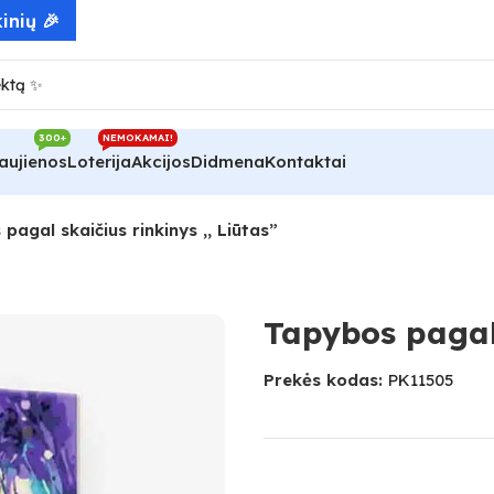
300+
NEMOKAMAI!
aujienos
Loterija
Akcijos
Didmena
Kontaktai
pagal skaičius rinkinys ,, Liūtas”
Tapybos pagal 
Prekės kodas:
PK11505