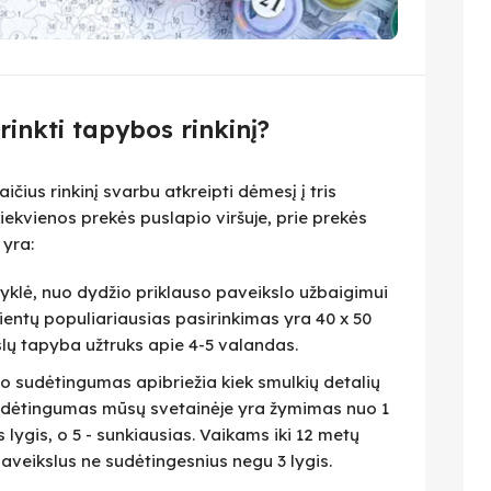
irinkti tapybos rinkinį?
čius rinkinį svarbu atkreipti dėmesį į tris
iekvienos prekės puslapio viršuje, prie prekės
 yra:
isyklė, nuo dydžio priklauso paveikslo užbaigimui
lientų populiariausias pasirinkimas yra 40 x 50
slų tapyba užtruks apie 4-5 valandas.
eto sudėtingumas apibriežia kiek smulkių detalių
 Sudėtingumas mūsų svetainėje yra žymimas nuo 1
as lygis, o 5 - sunkiausias. Vaikams iki 12 metų
veikslus ne sudėtingesnius negu 3 lygis.