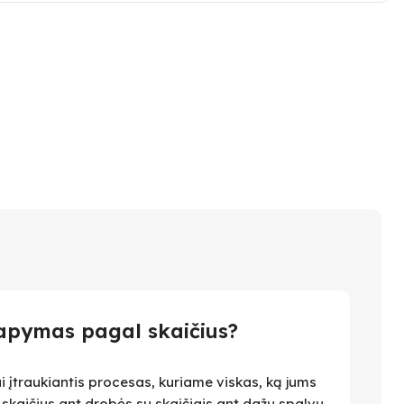
apymas pagal skaičius?
i įtraukiantis procesas, kuriame viskas, ką jums
i skaičius ant drobės su skaičiais ant dažų spalvų.