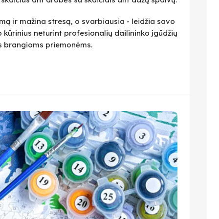
ą ir mažina stresą, o svarbiausia - leidžia savo
 kūrinius neturint profesionalių dailininko įgūdžių
ius brangioms priemonėms.