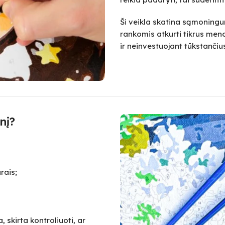
Ši veikla skatina sąmoningum
rankomis atkurti tikrus meno
ir neinvestuojant tūkstanč
nį?
rais;
 skirta kontroliuoti, ar