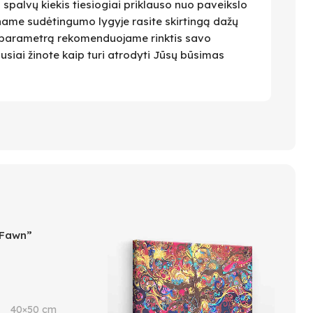
i spalvų kiekis tiesiogiai priklauso nuo paveikslo
name sudėtingumo lygyje rasite skirtingą dažų
 Šį parametrą rekomenduojame rinktis savo
ausiai žinote kaip turi atrodyti Jūsų būsimas
 Fawn”
40×50 cm