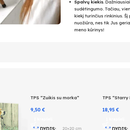
Spalvų kiekis
. Dažniausia
sudėtingumo. Tačiau, vie
kiekį turinčius rinkinius.
nuožiūra, nes tik Jus geri
meno kūrinys!
TPS “Zuikis su morka”
TPS “Starry
9,50
€
18,95
€
Į krepšelį
Į krepšelį
DYDIS
20×20 cm
DYDIS