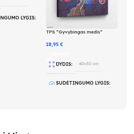
INGUMO LYGIS
TPS “Gyvybingas medis”
18,95
€
 KIEKIS
30
Į krepšelį
DYDIS
40×50 cm
SUDĖTINGUMO LYGIS
3
SPALVŲ KIEKIS
27