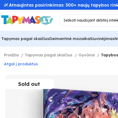
📦 Greitas užsakymų pristatymas – iki 48 val! 🚚
Tapymas pagal skaičius
Deimantinė mozaika
Siuvinėjimas
N
Pradžia
Tapymas pagal skaičius
Gyvūnai
Tapybos 
Atgal į produktus
Sold out