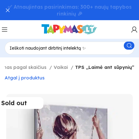
📦 Greitas užsakymų pristatymas – iki 48 val! 🚚
ymas pagal skaičius
Vaikai
TPS ,,Laimė ant sūpynių”
Atgal į produktus
Sold out