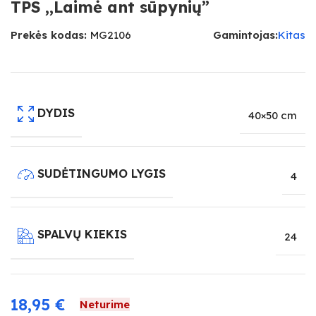
TPS ,,Laimė ant sūpynių”
Prekės kodas:
MG2106
Gamintojas:
Kitas
DYDIS
40×50 cm
SUDĖTINGUMO LYGIS
4
SPALVŲ KIEKIS
24
18,95
€
Neturime