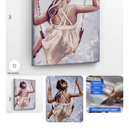
Paspauskite, kad priartinti