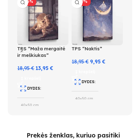
-26%
-47%
-47
TPS “Maža mergaitė
TPS “Naktis”
TPS ,
ir meškiukas”
sodas
18,95
€
9,95
€
18,95
€
13,95
€
18,95
Į krepšelį
Į krepšelį
Į kre
DYDIS
DYDIS
D
40×50 cm
40×50 cm
40×5
SUDĖTINGUMO LYGIS
SUDĖTINGUMO LYGIS
S
3
Prekės ženklas, kuriuo pasitiki
4
4