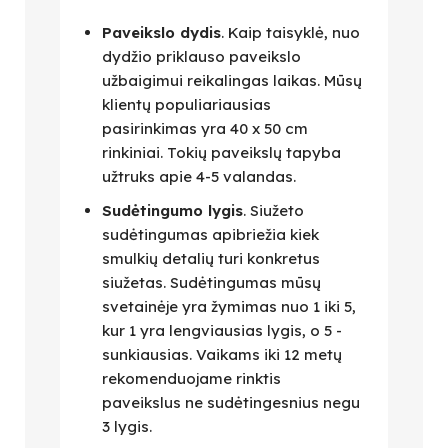
Paveikslo dydis
. Kaip taisyklė, nuo
dydžio priklauso paveikslo
užbaigimui reikalingas laikas. Mūsų
klientų populiariausias
pasirinkimas yra 40 x 50 cm
rinkiniai. Tokių paveikslų tapyba
užtruks apie 4-5 valandas.
Sudėtingumo lygis
. Siužeto
sudėtingumas apibriežia kiek
smulkių detalių turi konkretus
siužetas. Sudėtingumas mūsų
svetainėje yra žymimas nuo 1 iki 5,
kur 1 yra lengviausias lygis, o 5 -
sunkiausias. Vaikams iki 12 metų
rekomenduojame rinktis
paveikslus ne sudėtingesnius negu
3 lygis.