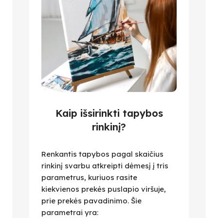
Kaip išsirinkti tapybos
rinkinį?
Renkantis tapybos pagal skaičius
rinkinį svarbu atkreipti dėmesį į tris
parametrus, kuriuos rasite
kiekvienos prekės puslapio viršuje,
prie prekės pavadinimo. Šie
parametrai yra: