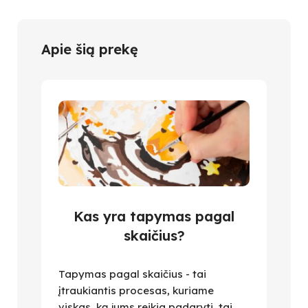
Apie šią prekę
Kas yra tapymas pagal
skaičius?
Tapymas pagal skaičius - tai
įtraukiantis procesas, kuriame
viskas, ką jums reikia padaryti, tai