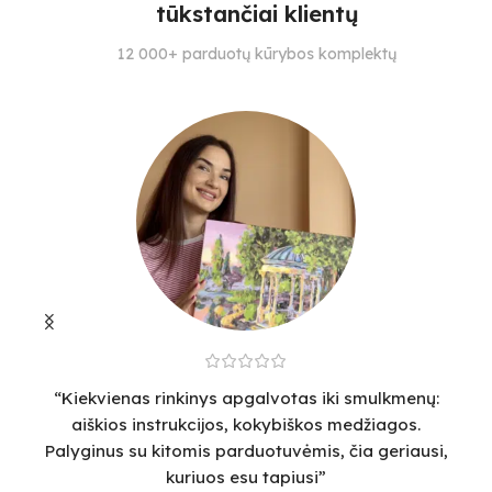
tūkstančiai klientų
SPALVŲ KIEKIS
SPALVŲ KIEKIS
S
12 000+ parduotų kūrybos komplektų
24
28
30
“Kiekvienas rinkinys apgalvotas iki smulkmenų:
“
aiškios instrukcijos, kokybiškos medžiagos.
v
Palyginus su kitomis parduotuvėmis, čia geriausi,
sm
kuriuos esu tapiusi”