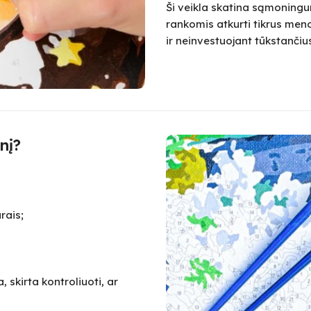
Ši veikla skatina sąmoningum
rankomis atkurti tikrus meno
ir neinvestuojant tūkstanč
nį?
rais;
 skirta kontroliuoti, ar