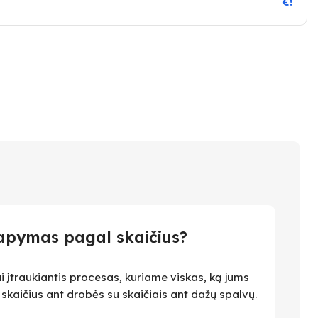
€!
apymas pagal skaičius?
i įtraukiantis procesas, kuriame viskas, ką jums
i skaičius ant drobės su skaičiais ant dažų spalvų.