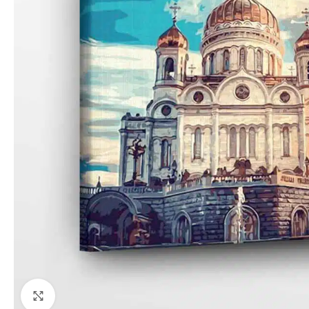
Paspauskite, kad priartinti