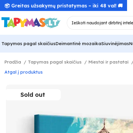
📦 Greitas užsakymų pristatymas – iki 48 val! 🚚
Tapymas pagal skaičius
Deimantinė mozaika
Siuvinėjimas
N
Pradžia
Tapymas pagal skaičius
Miestai ir pastatai
Atgal į produktus
Sold out