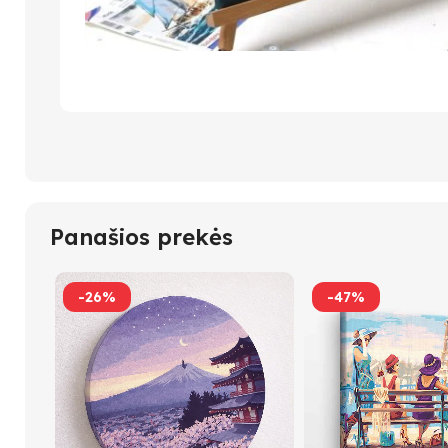
Panašios prekės
-26%
-47%