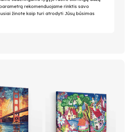
 Šį parametrą rekomenduojame rinktis savo
ausiai žinote kaip turi atrodyti Jūsų būsimas