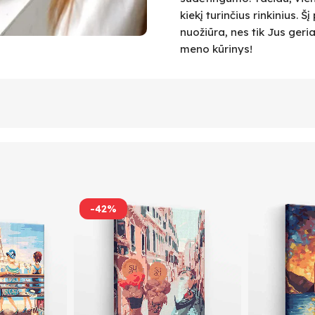
kiekį turinčius rinkinius.
nuožiūra, nes tik Jus geri
meno kūrinys!
-42%