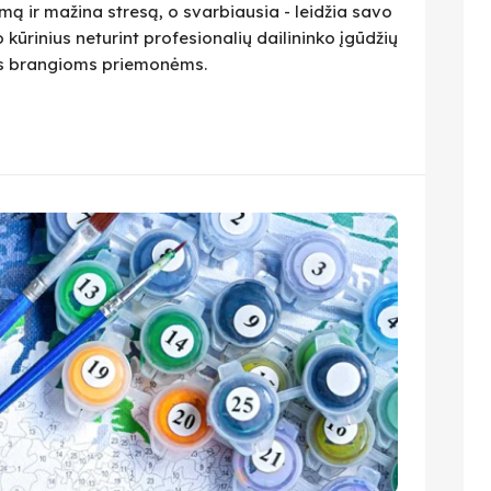
ą ir mažina stresą, o svarbiausia - leidžia savo
 kūrinius neturint profesionalių dailininko įgūdžių
ius brangioms priemonėms.