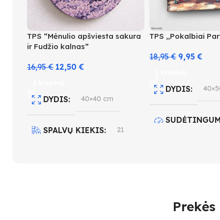
TPS “Mėnulio apšviesta sakura
TPS ,,Pokalbiai Par
ir Fudžio kalnas”
18,95
€
9,95
€
16,95
€
12,50
€
Į krepšelį
Į krepšelį
DYDIS
40×5
DYDIS
40×40 cm
SUDĖTINGUM
SPALVŲ KIEKIS
21
4
SUDĖTINGUMO LYGIS
SPALVŲ KIEK
3
Prekės 