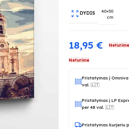
40×50
DYDIS
cm
18,95
€
Neturim
Neturime
Pristatymas į Omniva
val. 🇱🇹
Pristatymas į LP Exp
per 48 val. 🇱🇹
Pristatymas kurjeriu p