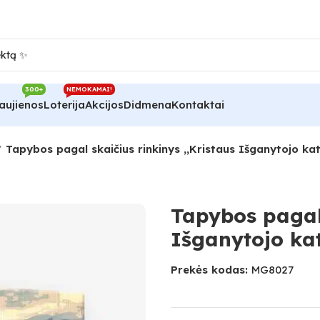
300+
NEMOKAMAI!
aujienos
Loterija
Akcijos
Didmena
Kontaktai
Tapybos pagal skaičius rinkinys ,,Kristaus Išganytojo ka
Tapybos pagal 
Išganytojo ka
Prekės kodas:
MG8027