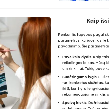
Kaip išs
Renkantis tapybos pagal skai
parametrus, kuriuos rasite k
pavadinimo. Šie parametrai
Paveikslo dydis
. Kaip ta
reikalingas laikas. Mūsų k
cm rinkiniai. Tokių paveik
Sudėtingumo lygis
. Siuž
turi konkretus siužetas.
iki 5, kur 1 yra lengviausi
rekomenduojame rinktis pa
Spalvų kiekis
. Dažniausia
sudėtingumo. Tačiau, vie