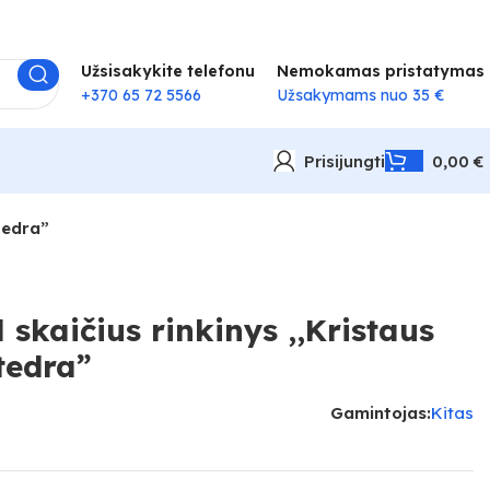
Užsisakykite telefonu
Nemokamas pristatymas
+370 65 72 5566
Užsakymams nuo 35 €
Prisijungti
0,00
€
tedra”
skaičius rinkinys ,,Kristaus
tedra”
Gamintojas:
Kitas