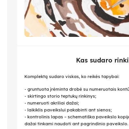
Kas sudaro rinki
Komplektą sudaro viskas, ko reikės tapybai:
- gruntuota įrėminta drobė su numeruotais kontū
- skirtingo storio teptukų rinkinys;
- numeruoti akriliai dažai;
- laikiklis paveikslui pakabinti ant sienos;
- kontrolinis lapas – schematiška paveikslo kopija,
dažai tinkami naudoti ant pagrindinio paveikslo.