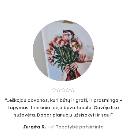
“Ieškojau dovanos, kuri būtų ir graži, ir prasminga –
tapymas.lt rinkinio idėja buvo tobula. Gavėja liko
sužavėta. Dabar planuoju užsisakyti ir sau!”
Jurgita R.
✅ Tapatybė patvirtinta