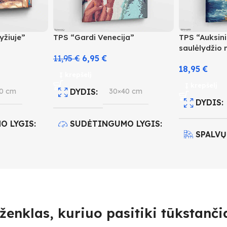
yžiuje”
TPS “Gardi Venecija”
TPS “Auksinių
saulėlydžio
11,95
€
6,95
€
18,95
€
Į krepšelį
Į krepšelį
0 cm
DYDIS
30×40 cm
DYDIS
O LYGIS
SUDĖTINGUMO LYGIS
SPALVŲ
2
SUDĖT
IS
28
SPALVŲ KIEKIS
18
4
ženklas, kuriuo pasitiki tūkstančia