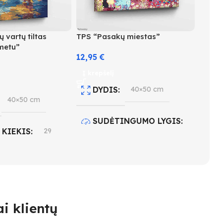
 vartų tiltas
TPS “Pasakų miestas”
 metu”
12,95
€
Į krepšelį
DYDIS
40×50 cm
40×50 cm
SUDĖTINGUMO LYGIS
 KIEKIS
29
3
INGUMO LYGIS
SPALVŲ KIEKIS
27
i klientų