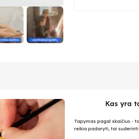
Kas yra t
Tapymas pagal skaičius - ta
reikia padaryti, tai suderint