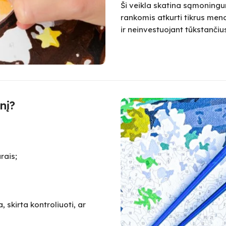
Ši veikla skatina sąmoningum
rankomis atkurti tikrus meno
ir neinvestuojant tūkstanč
nį?
rais;
 skirta kontroliuoti, ar