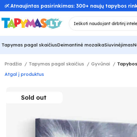
✅ Atnaujintas pasirinkimas: 300+ naujų tapybos rink
Tapymas pagal skaičius
Deimantinė mozaika
Siuvinėjimas
N
Pradžia
Tapymas pagal skaičius
Gyvūnai
Tapybos 
Atgal į produktus
Sold out