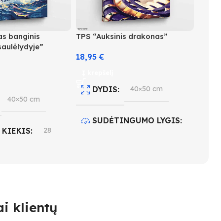
as banginis
TPS “Auksinis drakonas”
saulėlydyje”
18,95
€
Į krepšelį
DYDIS
40×50 cm
40×50 cm
SUDĖTINGUMO LYGIS
 KIEKIS
28
3
INGUMO LYGIS
SPALVŲ KIEKIS
27
i klientų