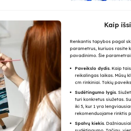
Kaip išs
Renkantis tapybos pagal skai
parametrus, kuriuos rasite k
pavadinimo. Šie parametrai
Paveikslo dydis
. Kaip ta
reikalingas laikas. Mūsų k
cm rinkiniai. Tokių paveik
Sudėtingumo lygis
. Siuž
turi konkretus siužetas.
iki 5, kur 1 yra lengviausi
rekomenduojame rinktis pa
Spalvų kiekis
. Dažniausia
sudėtingumo. Tačiau, vie