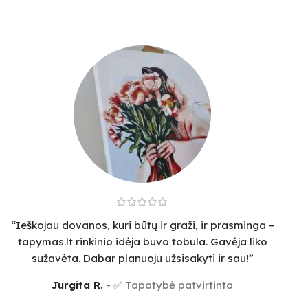
“Ieškojau dovanos, kuri būtų ir graži, ir prasminga –
tapymas.lt rinkinio idėja buvo tobula. Gavėja liko
sužavėta. Dabar planuoju užsisakyti ir sau!”
Jurgita R.
✅ Tapatybė patvirtinta