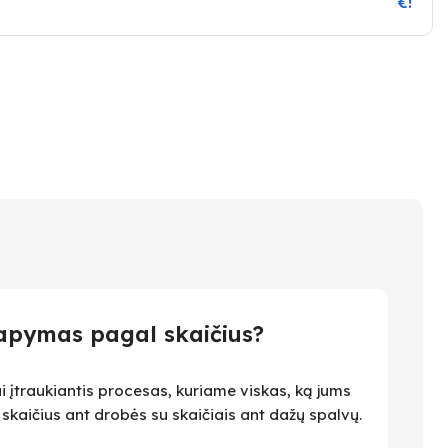
€!
apymas pagal skaičius?
i įtraukiantis procesas, kuriame viskas, ką jums
i skaičius ant drobės su skaičiais ant dažų spalvų.