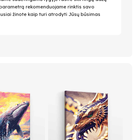
 Šį parametrą rekomenduojame rinktis savo
ausiai žinote kaip turi atrodyti Jūsų būsimas