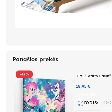
Panašios prekės
-47%
TPS “Starry Fawn”
18,95
€
Į krepšelį
DYDIS
40×5