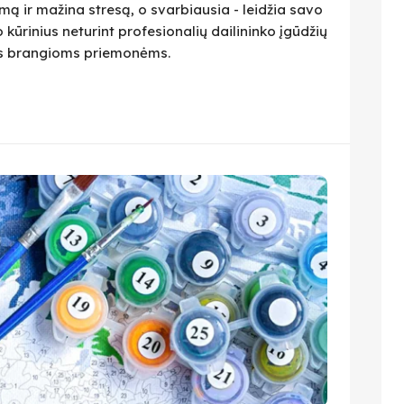
ą ir mažina stresą, o svarbiausia - leidžia savo
 kūrinius neturint profesionalių dailininko įgūdžių
ius brangioms priemonėms.