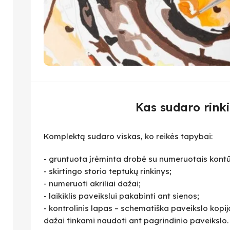
Kas sudaro rinki
Komplektą sudaro viskas, ko reikės tapybai:
- gruntuota įrėminta drobė su numeruotais kontū
- skirtingo storio teptukų rinkinys;
- numeruoti akriliai dažai;
- laikiklis paveikslui pakabinti ant sienos;
- kontrolinis lapas – schematiška paveikslo kopija,
dažai tinkami naudoti ant pagrindinio paveikslo.