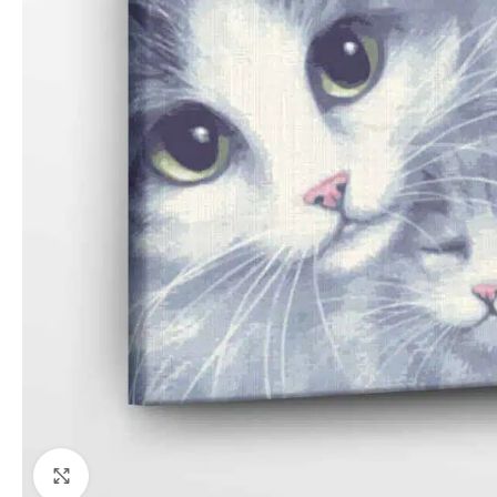
Paspauskite, kad priartinti