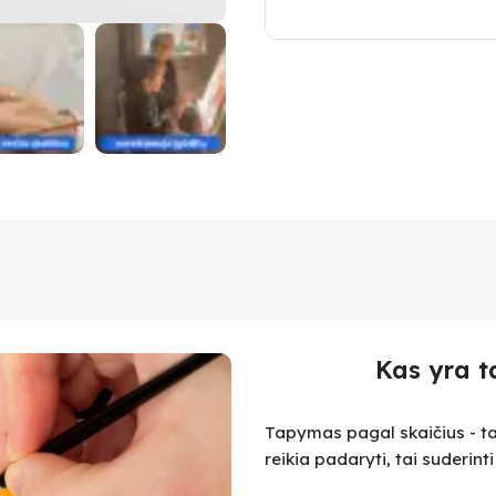
Kas yra t
Tapymas pagal skaičius - ta
reikia padaryti, tai suderint