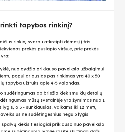
irinkti tapybos rinkinį?
čius rinkinį svarbu atkreipti dėmesį į tris
iekvienos prekės puslapio viršuje, prie prekės
 yra:
isyklė, nuo dydžio priklauso paveikslo užbaigimui
lientų populiariausias pasirinkimas yra 40 x 50
slų tapyba užtruks apie 4-5 valandas.
eto sudėtingumas apibriežia kiek smulkių detalių
 Sudėtingumas mūsų svetainėje yra žymimas nuo 1
as lygis, o 5 - sunkiausias. Vaikams iki 12 metų
veikslus ne sudėtingesnius negu 3 lygis.
i spalvų kiekis tiesiogiai priklauso nuo paveikslo
name sudėtingumo lygyje rasite skirtingą dažų