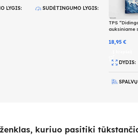
O LYGIS
SUDĖTINGUMO LYGIS
TPS “Diding
3
auksiniame 
18,95
€
IS
30
SPALVŲ KIEKIS
24
Į krepšelį
DYDIS
SPALVŲ
SUDĖT
4
ženklas, kuriuo pasitiki tūkstančia