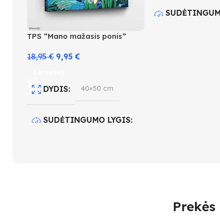
SUDĖTINGUM
TPS “Mano mažasis ponis”
4
18,95
€
9,95
€
SPALVŲ KIEK
Į krepšelį
DYDIS
40×50 cm
SUDĖTINGUMO LYGIS
4
SPALVŲ KIEKIS
30
Prekės 