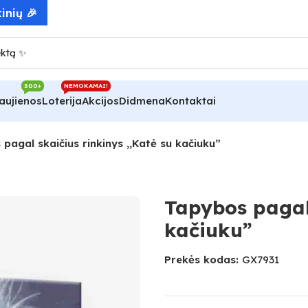
inių 🎉
300+
NEMOKAMAI!
aujienos
Loterija
Akcijos
Didmena
Kontaktai
pagal skaičius rinkinys ,,Katė su kačiuku”
Tapybos pagal 
kačiuku”
Prekės kodas:
GX7931