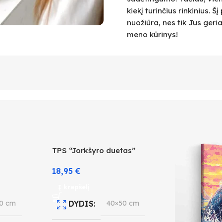
kiekį turinčius rinkinius.
nuožiūra, nes tik Jus geri
meno kūrinys!
TPS “Jorkšyro duetas”
18,95
€
Į krepšelį
0 cm
DYDIS
40×50 cm