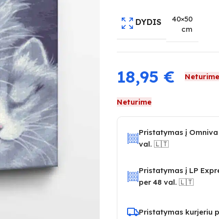
40×50
DYDIS
cm
18,95
€
Neturim
Neturime
Pristatymas į Omniva
val. 🇱🇹
Pristatymas į LP Exp
per 48 val. 🇱🇹
Pristatymas kurjeriu p