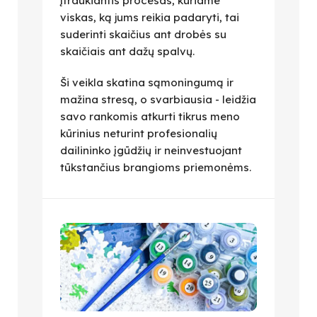
įtraukiantis procesas, kuriame
viskas, ką jums reikia padaryti, tai
suderinti skaičius ant drobės su
skaičiais ant dažų spalvų.
Ši veikla skatina sąmoningumą ir
mažina stresą, o svarbiausia - leidžia
savo rankomis atkurti tikrus meno
kūrinius neturint profesionalių
dailininko įgūdžių ir neinvestuojant
tūkstančius brangioms priemonėms.