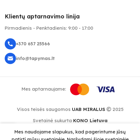
Klientų aptarnavimo linija
Pirmadienis - Penktadienis: 9:00 - 17:00
+370 657 25566
info@tapymas.lt
Mes aptarnaujame:
Visos teisės saugomos
UAB MIRALUS
2025
Svetainė sukurta
KONO Lietuva
0
Mes naudojame slapukus, kad pagerintume jūsų
repšelis
Meniu
patirtį mūsų svetainėje. Naršydami šioje svetainėje