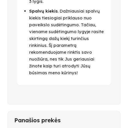
3 lygis.
Spalvų kiekis
. Dažniausiai spalvų
kiekis tiesiogiai priklauso nuo
paveikslo sudėtingumo. Tačiau,
viename sudėtingumo lygyje rasite
skirtingą dažų kiekį turinčius
rinkinius. Šį parametrą
rekomenduojame rinktis savo
nuožiūra, nes tik Jus geriausiai
žinote kaip turi atrodyti Jūsų
būsimas meno kūrinys!
Panašios prekės