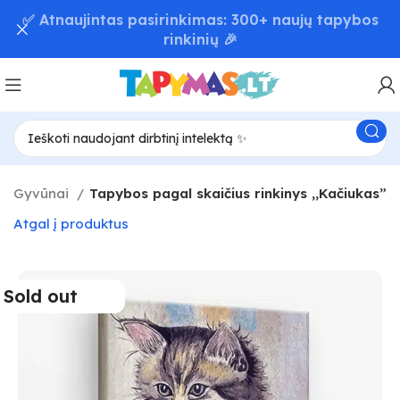
📦 Greitas užsakymų pristatymas – iki 48 val! 🚚
Gyvūnai
Tapybos pagal skaičius rinkinys ,,Kačiukas”
Atgal į produktus
Sold out