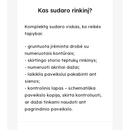
Kas sudaro rinkinį?
Komplektą sudaro viskas, ko reikės
tapybai:
- gruntuota įrėminta drobė su
numeruotais kontūrais;
- skirtingo storio teptukų rinkinys;
- numeruoti akriliai dažai;
- laikiklis paveikslui pakabinti ant
sienos;
- kontrolinis lapas – schematiška
paveikslo kopija, skirta kontroliuoti,
ar dažai tinkami naudoti ant
pagrindinio paveikslo.