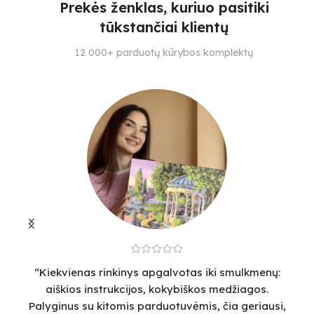
3
3
Prekės ženklas, kuriuo pasitiki
3
tūkstančiai klientų
SPALVŲ KIEKIS
S
SPALVŲ KIEKIS
12 000+ parduotų kūrybos komplektų
25
25
25
“Kiekvienas rinkinys apgalvotas iki smulkmenų:
“
aiškios instrukcijos, kokybiškos medžiagos.
v
Palyginus su kitomis parduotuvėmis, čia geriausi,
sm