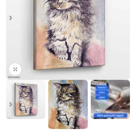
Paspauskite, kad priartinti