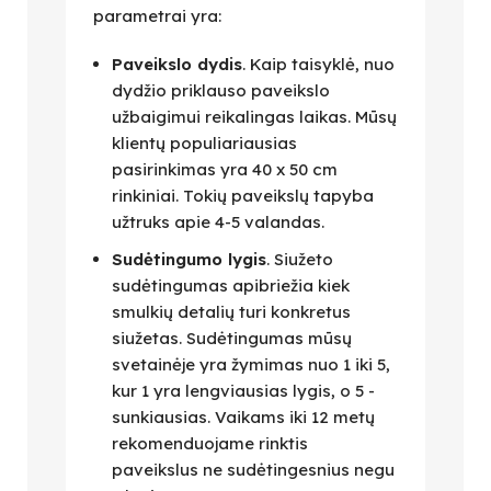
parametrai yra:
Paveikslo dydis
. Kaip taisyklė, nuo
dydžio priklauso paveikslo
užbaigimui reikalingas laikas. Mūsų
klientų populiariausias
pasirinkimas yra 40 x 50 cm
rinkiniai. Tokių paveikslų tapyba
užtruks apie 4-5 valandas.
Sudėtingumo lygis
. Siužeto
sudėtingumas apibriežia kiek
smulkių detalių turi konkretus
siužetas. Sudėtingumas mūsų
svetainėje yra žymimas nuo 1 iki 5,
kur 1 yra lengviausias lygis, o 5 -
sunkiausias. Vaikams iki 12 metų
rekomenduojame rinktis
paveikslus ne sudėtingesnius negu