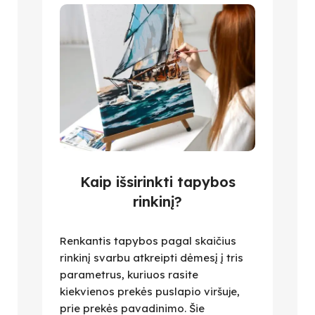
Kaip išsirinkti tapybos
rinkinį?
Renkantis tapybos pagal skaičius
rinkinį svarbu atkreipti dėmesį į tris
parametrus, kuriuos rasite
kiekvienos prekės puslapio viršuje,
prie prekės pavadinimo. Šie