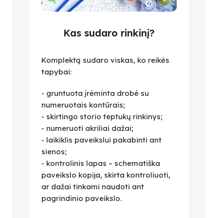
Kas sudaro rinkinį?
Komplektą sudaro viskas, ko reikės
tapybai:
- gruntuota įrėminta drobė su
numeruotais kontūrais;
- skirtingo storio teptukų rinkinys;
- numeruoti akriliai dažai;
- laikiklis paveikslui pakabinti ant
sienos;
- kontrolinis lapas – schematiška
paveikslo kopija, skirta kontroliuoti,
ar dažai tinkami naudoti ant
pagrindinio paveikslo.