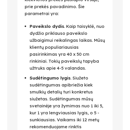
prie prekės pavadinimo. Šie
parametrai yra:
Paveikslo dydis
. Kaip taisyklė, nuo
dydžio priklauso paveikslo
užbaigimui reikalingas laikas. Mūsų
klientų populiariausias
pasirinkimas yra 40 x 50 cm
rinkiniai. Tokių paveikslų tapyba
užtruks apie 4-5 valandas.
Sudėtingumo lygis
. Siužeto
sudėtingumas apibriežia kiek
smulkių detalių turi konkretus
siužetas. Sudėtingumas mūsų
svetainėje yra žymimas nuo 1 iki 5,
kur 1 yra lengviausias lygis, o 5 -
sunkiausias. Vaikams iki 12 metų
rekomenduojame rinktis