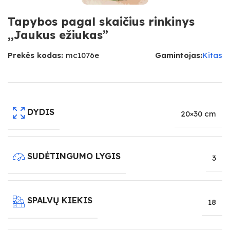
Tapybos pagal skaičius rinkinys
,,Jaukus ežiukas”
Prekės kodas:
mc1076e
Gamintojas:
Kitas
DYDIS
20×30 cm
SUDĖTINGUMO LYGIS
3
SPALVŲ KIEKIS
18