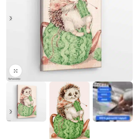
Paspauskite, kad priartinti