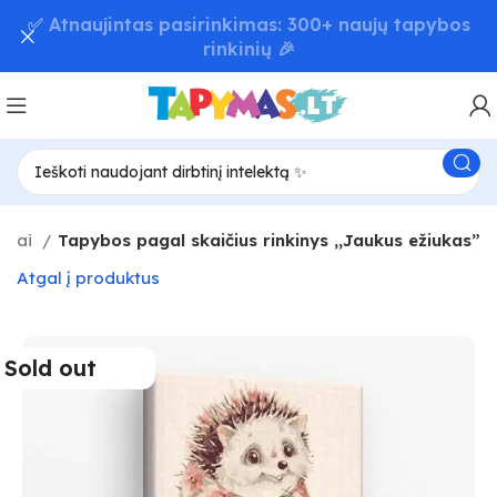
📦 Greitas užsakymų pristatymas – iki 48 val! 🚚
ūnai
Tapybos pagal skaičius rinkinys ,,Jaukus ežiukas”
Atgal į produktus
Sold out