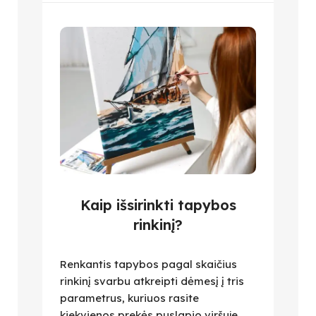
Kaip išsirinkti tapybos
rinkinį?
Renkantis tapybos pagal skaičius
rinkinį svarbu atkreipti dėmesį į tris
parametrus, kuriuos rasite
kiekvienos prekės puslapio viršuje,