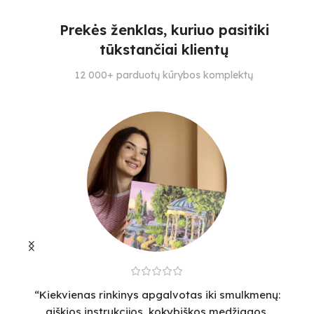
1
Prekės ženklas, kuriuo pasitiki
4
1
tūkstančiai klientų
SPALVŲ KIEKIS
SPALVŲ KIEKIS
S
12 000+ parduotų kūrybos komplektų
7
32
12
“Kiekvienas rinkinys apgalvotas iki smulkmenų:
“
aiškios instrukcijos, kokybiškos medžiagos.
v