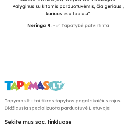
Palyginus su kitomis parduotuvėmis, čia geriausi,
sm
kuriuos esu tapiusi”
Neringa R.
✅ Tapatybė patvirtinta
Tapymas.lt - tai tikras tapybos pagal skaičius rojus.
Didžiausia specializuota parduotuvė Lietuvoje!
Sekite mus soc. tinkluose